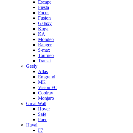
Escape
Fiesta
Focus
Fusion
Galaxy
Kuga
KA
Mondeo
Ranger
S-max
Tourneo
Transit
Geely
Atlas
Emgrand
MK
Vision FC
Coolray
Monjaro
Great Wall
Hover
Safe
Poer
Haval
F7