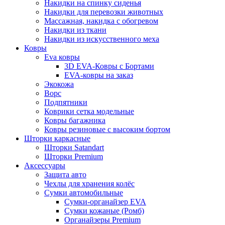
Накидки на спинку сиденья
Накидки для перевозки животных
Массажная, накидка с обогревом
Накидки из ткани
Накидки из искусственного меха
Ковры
Eva ковры
3D EVA-Ковры с Бортами
EVA-ковры на заказ
Экокожа
Ворс
Подпятники
Коврики сетка модельные
Ковры багажника
Ковры резиновые с высоким бортом
Шторки каркасные
Шторки Satandart
Шторки Premium
Аксессуары
Защита авто
Чехлы для хранения колёс
Сумки автомобильные
Сумки-органайзер EVA
Сумки кожаные (Ромб)
Органайзеры Premium