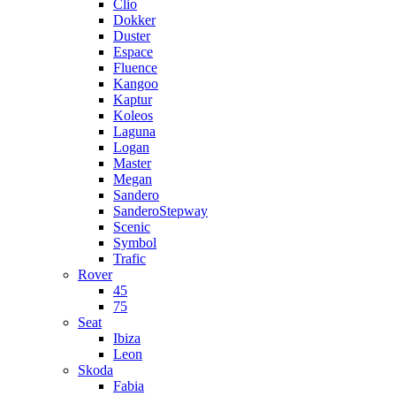
Clio
Dokker
Duster
Espace
Fluence
Kangoo
Kaptur
Koleos
Laguna
Logan
Master
Megan
Sandero
SanderoStepway
Scenic
Symbol
Trafic
Rover
45
75
Seat
Ibiza
Leon
Skoda
Fabia