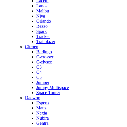
Lacetti
Lanos
Malibu
Niva
Orlando
Rezzo
Spark
Tracker
Trailblazer
Citroen
Berlingo
C-crosser
C-elysee
C3
C4
C5
Jumper
Jumpy Multispace
Space Tourer
Daewoo
Espero
Matiz
Nexia
Nubira
Gentra