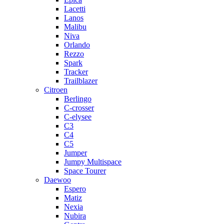
Lacetti
Lanos
Malibu
Niva
Orlando
Rezzo
Spark
Tracker
Trailblazer
Citroen
Berlingo
C-crosser
C-elysee
C3
C4
C5
Jumper
Jumpy Multispace
Space Tourer
Daewoo
Espero
Matiz
Nexia
Nubira