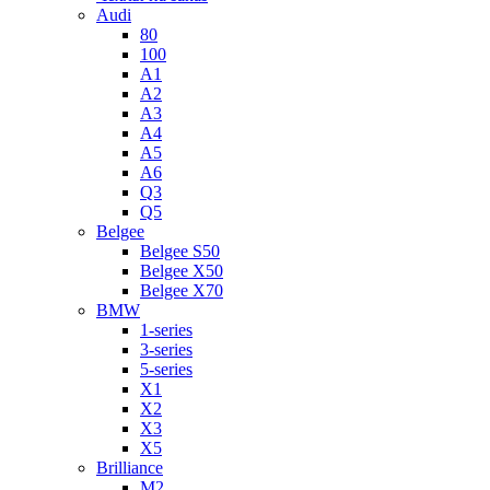
Audi
80
100
A1
A2
A3
A4
A5
A6
Q3
Q5
Belgee
Belgee S50
Belgee X50
Belgee X70
BMW
1-series
3-series
5-series
X1
X2
X3
X5
Brilliance
M2