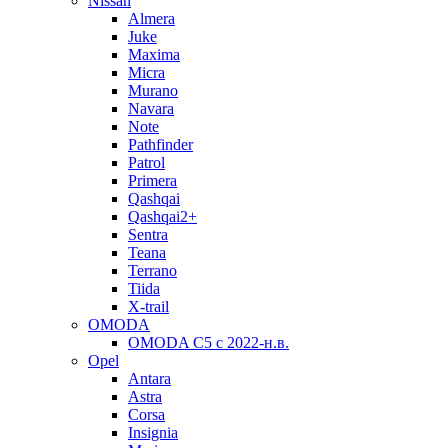
Nissan
Almera
Juke
Maxima
Micra
Murano
Navara
Note
Pathfinder
Patrol
Primera
Qashqai
Qashqai2+
Sentra
Teana
Terrano
Tiida
X-trail
OMODA
OMODA C5 c 2022-н.в.
Opel
Antara
Astra
Corsa
Insignia