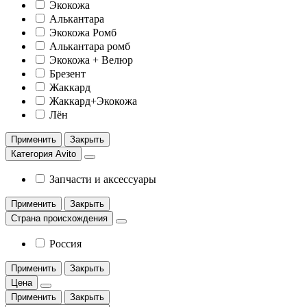
Экокожа
Алькантара
Экокожа Ромб
Алькантара ромб
Экокожа + Велюр
Брезент
Жаккард
Жаккард+Экокожа
Лён
Применить
Закрыть
Категория Avito
Запчасти и аксессуары
Применить
Закрыть
Страна происхождения
Россия
Применить
Закрыть
Цена
Применить
Закрыть