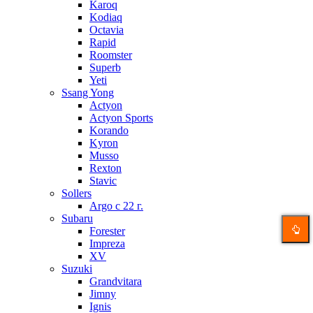
Karoq
Kodiaq
Octavia
Rapid
Roomster
Superb
Yeti
Ssang Yong
Actyon
Actyon Sports
Korando
Kyron
Musso
Rexton
Stavic
Sollers
Argo с 22 г.
Subaru
Forester
Impreza
XV
Suzuki
Grandvitara
Jimny
Ignis