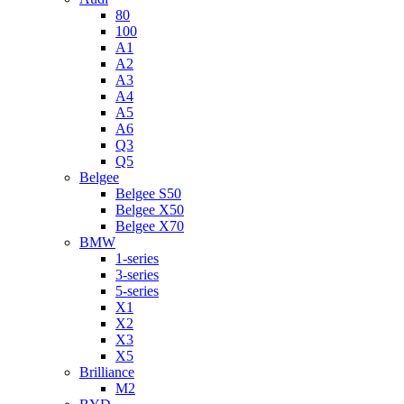
80
100
A1
A2
A3
A4
A5
A6
Q3
Q5
Belgee
Belgee S50
Belgee X50
Belgee X70
BMW
1-series
3-series
5-series
X1
X2
X3
X5
Brilliance
M2