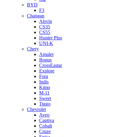
BYD
F3
Changan
Alsvin
CS35
CS55
Hunter Plus
UNI-K
Chery
Amulet
Bonus
CrossEastar
Explore
Fora
Indis
Kimo
M-11
Sweet
Tiggo
Chevrolet
Aveo
Captiva
Cobalt
Cruze
Epica