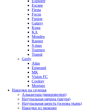
Explorer
Escape
Fiesta
Focus
Fusion
Galaxy
Kuga
KA
Mondeo
Ranger
S-max
Tourneo
Transit
Geely
Atlas
Emgrand
MK
Vision FC
Coolray
Monjaro
Накидки на сиденья
Алькантара (микровелюр)
Натуральная овчина (шкура)
Натуральная шерсть (основа ткань)
Накидки из экокожи