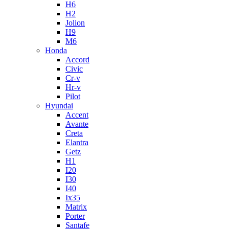
H6
H2
Jolion
H9
M6
Honda
Accord
Civic
Cr-v
Hr-v
Pilot
Hyundai
Accent
Avante
Creta
Elantra
Getz
H1
I20
I30
I40
Ix35
Matrix
Porter
Santafe