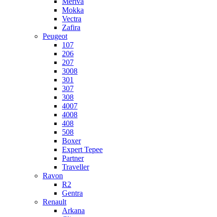
Meriva
Mokka
Vectra
Zafira
Peugeot
107
206
207
3008
301
307
308
4007
4008
408
508
Boxer
Expert Tepee
Partner
Traveller
Ravon
R2
Gentra
Renault
Arkana