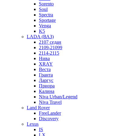
Sorento
Soul
Spectra
Sportage
Venga
K5
LADA (ВАЗ)
2107 седан
2109-21099
2114-2115
Нива
XRAY
Веста
Гранта
Ларгус
Приора
Калина
Niva Urban/Legend
Niva Travel
Land Rover
FreeLander
Discovery
Lexus
IS
LX