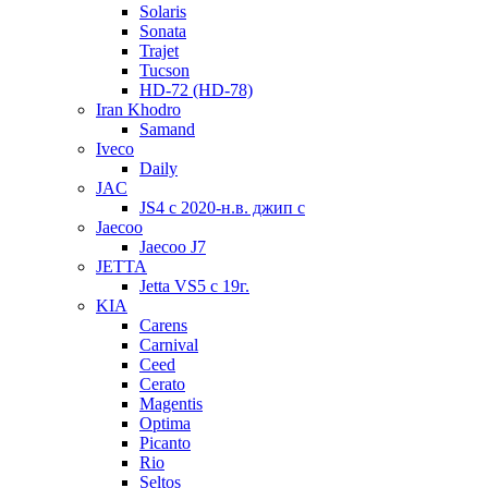
Solaris
Sonata
Trajet
Tucson
HD-72 (HD-78)
Iran Khodro
Samand
Iveco
Daily
JAC
JS4 с 2020-н.в. джип с
Jaecoo
Jaecoo J7
JETTA
Jetta VS5 с 19г.
KIA
Carens
Carnival
Ceed
Cerato
Magentis
Optima
Picanto
Rio
Seltos