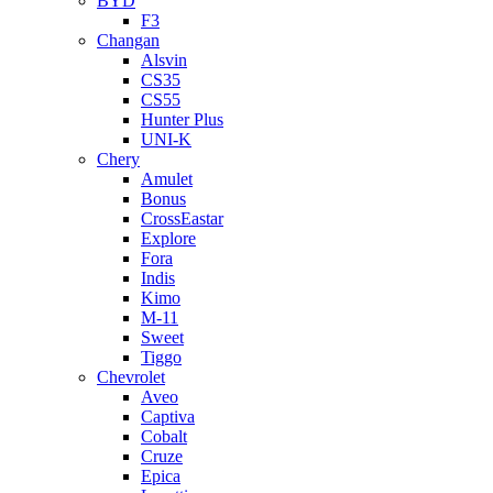
BYD
F3
Changan
Alsvin
CS35
CS55
Hunter Plus
UNI-K
Chery
Amulet
Bonus
CrossEastar
Explore
Fora
Indis
Kimo
M-11
Sweet
Tiggo
Chevrolet
Aveo
Captiva
Cobalt
Cruze
Epica