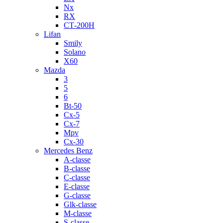
Nx
RX
СТ-200H
Lifan
Smily
Solano
X60
Mazda
3
5
6
Bt-50
Cx-5
Cx-7
Mpv
Cx-30
Mercedes Benz
A-classe
B-classe
C-classe
E-classe
G-classe
Glk-classe
M-classe
S-classe