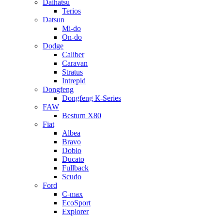
Daihatsu
Terios
Datsun
Mi-do
On-do
Dodge
Caliber
Caravan
Stratus
Intrepid
Dongfeng
Dongfeng К-Series
FAW
Besturn Х80
Fiat
Albea
Bravo
Doblo
Ducato
Fullback
Scudo
Ford
C-max
EcoSport
Explorer