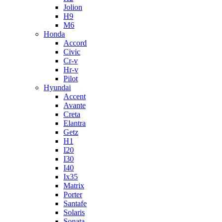
Jolion
H9
M6
Honda
Accord
Civic
Cr-v
Hr-v
Pilot
Hyundai
Accent
Avante
Creta
Elantra
Getz
H1
I20
I30
I40
Ix35
Matrix
Porter
Santafe
Solaris
Sonata