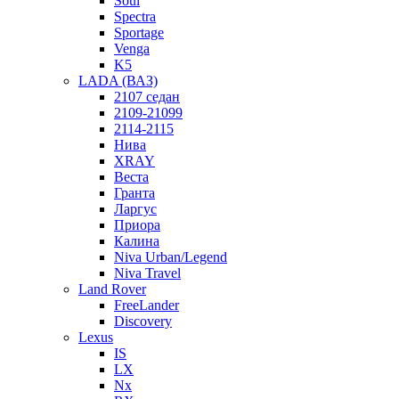
Soul
Spectra
Sportage
Venga
K5
LADA (ВАЗ)
2107 седан
2109-21099
2114-2115
Нива
XRAY
Веста
Гранта
Ларгус
Приора
Калина
Niva Urban/Legend
Niva Travel
Land Rover
FreeLander
Discovery
Lexus
IS
LX
Nx