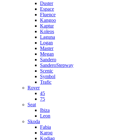
Duster
Espace
Fluence
Kangoo
Kaptur
Koleos
Laguna
Logan
Master
Megan
Sandero
SanderoStepway
Scenic
Symbol
Trafic
Rover
45
75
Seat
Ibiza
Leon
Skoda
Fabia
Karoq
Kodiaq