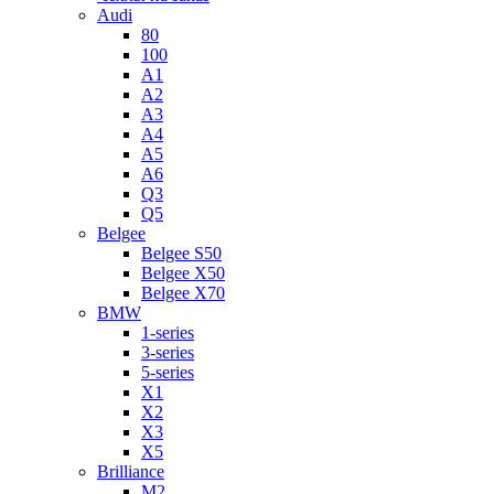
Audi
80
100
A1
A2
A3
A4
A5
A6
Q3
Q5
Belgee
Belgee S50
Belgee X50
Belgee X70
BMW
1-series
3-series
5-series
X1
X2
X3
X5
Brilliance
M2