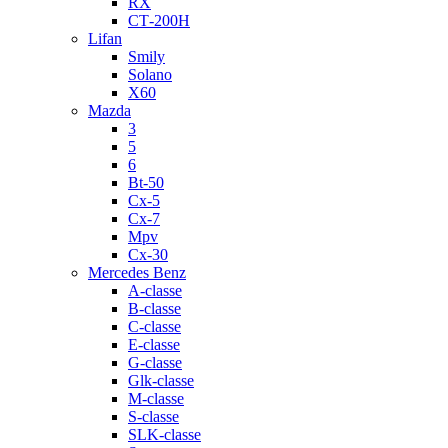
RX
СТ-200H
Lifan
Smily
Solano
X60
Mazda
3
5
6
Bt-50
Cx-5
Cx-7
Mpv
Cx-30
Mercedes Benz
A-classe
B-classe
C-classe
E-classe
G-classe
Glk-classe
M-classe
S-classe
SLK-classe