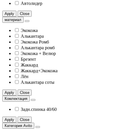
Автолидер
Apply
Close
материал
Экокожа
Алькантара
Экокожа Ромб
Алькантара ромб
Экокожа + Велюр
Брезент
Жаккард
Жаккард+Экокожа
Лён
Алькантара соты
Apply
Close
Комлектация
Задн.спинка 40/60
Apply
Close
Категория Avito