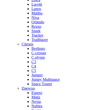
Lacetti
Lanos
Malibu
Niva
Orlando
Rezzo
Spark
Tracker
Trailblazer
Citroen
Berlingo
C-crosser
C-elysee
C3
C4
C5
Jumper
Jumpy Multispace
Space Tourer
Daewoo
Espero
Matiz
Nexia
Nubira