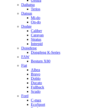
Gentra
Daihatsu
Terios
Datsun
Mi-do
On-do
Dodge
Caliber
Caravan
Stratus
Intrepid
Dongfeng
Dongfeng К-Series
FAW
Besturn Х80
Fiat
Albea
Bravo
Doblo
Ducato
Fullback
Scudo
Ford
C-max
EcoSport