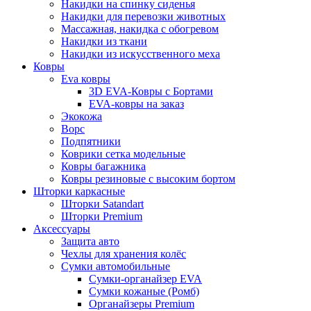
Накидки на спинку сиденья
Накидки для перевозки животных
Массажная, накидка с обогревом
Накидки из ткани
Накидки из искусственного меха
Ковры
Eva ковры
3D EVA-Ковры с Бортами
EVA-ковры на заказ
Экокожа
Ворс
Подпятники
Коврики сетка модельные
Ковры багажника
Ковры резиновые с высоким бортом
Шторки каркасные
Шторки Satandart
Шторки Premium
Аксессуары
Защита авто
Чехлы для хранения колёс
Сумки автомобильные
Сумки-органайзер EVA
Сумки кожаные (Ромб)
Органайзеры Premium