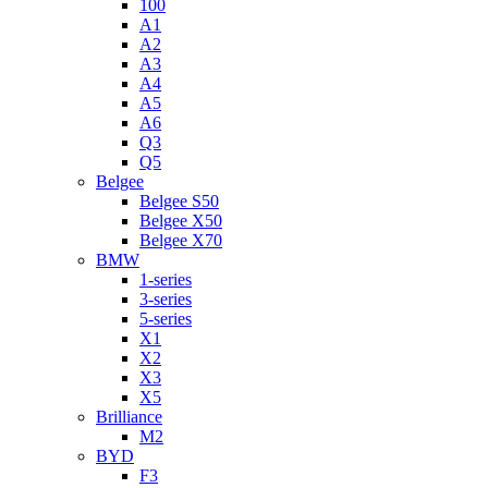
100
A1
A2
A3
A4
A5
A6
Q3
Q5
Belgee
Belgee S50
Belgee X50
Belgee X70
BMW
1-series
3-series
5-series
X1
X2
X3
X5
Brilliance
M2
BYD
F3