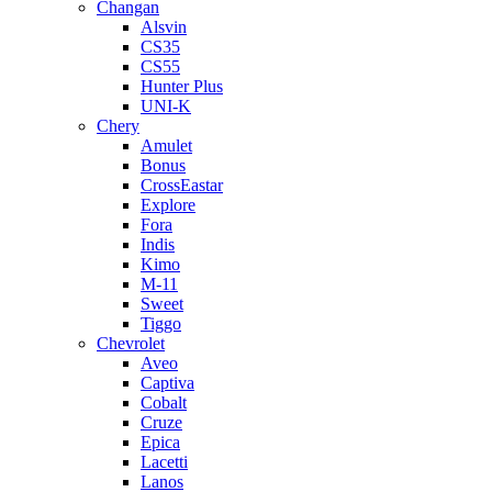
Changan
Alsvin
CS35
CS55
Hunter Plus
UNI-K
Chery
Amulet
Bonus
CrossEastar
Explore
Fora
Indis
Kimo
M-11
Sweet
Tiggo
Chevrolet
Aveo
Captiva
Cobalt
Cruze
Epica
Lacetti
Lanos