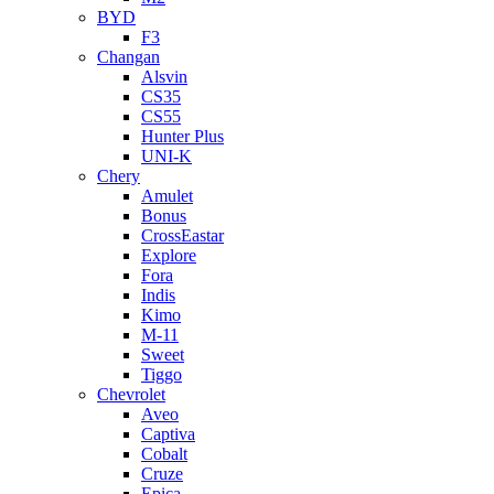
BYD
F3
Changan
Alsvin
CS35
CS55
Hunter Plus
UNI-K
Chery
Amulet
Bonus
CrossEastar
Explore
Fora
Indis
Kimo
M-11
Sweet
Tiggo
Chevrolet
Aveo
Captiva
Cobalt
Cruze
Epica