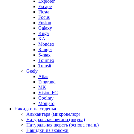
Explorer
Escape
Fiesta
Focus
Fusion
Galaxy
Kuga
KA
Mondeo
Ranger
S-max
Tourneo
Transit
Geely
Atlas
Emgrand
MK
Vision FC
Coolray
Monjaro
Накидки на сиденья
Алькантара (микровелюр)
Натуральная овчина (шкура)
Натуральная шерсть (основа ткань)
Накидки из экокожи