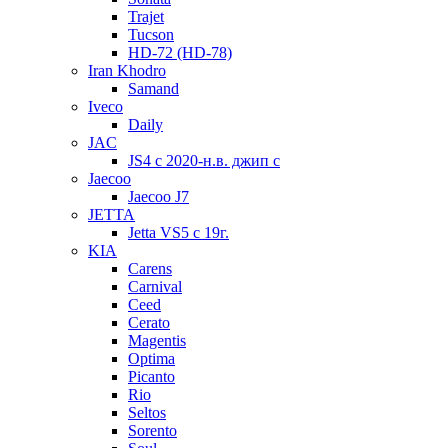
Trajet
Tucson
HD-72 (HD-78)
Iran Khodro
Samand
Iveco
Daily
JAC
JS4 с 2020-н.в. джип с
Jaecoo
Jaecoo J7
JETTA
Jetta VS5 с 19г.
KIA
Carens
Carnival
Ceed
Cerato
Magentis
Optima
Picanto
Rio
Seltos
Sorento