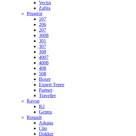
Vectra
Zafira
Peugeot
107
206
207
3008
301
307
308
4007
4008
408
508
Boxer
Expert Tepee
Partner
Traveller
Ravon
R2
Gentra
Renault
Arkana
Clio
Dokker