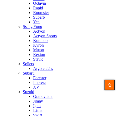
Octavia
Rapid
Roomster
Superb
Yeti
Ssang Yong
Actyon
Actyon Sports
Korando
Kyron
Musso
Rexton
Stavic
Sollers
Argo с 22 г.
Subaru
Forester
Impreza
XV
Suzuki
Grandvitara
Jimny
Ignis
Liana
Swift