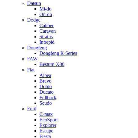
Datsun
Mi-do
On-do
Dodge
Caliber
Caravan
Stratus
Intrepid
Dongfeng
Dongfeng К-Series
FAW
Besturn Х80
Fiat
Albea
Bravo
Doblo
Ducato
Fullback
Scudo
Ford
C-max
EcoSport
Explorer
Escape
Fiesta