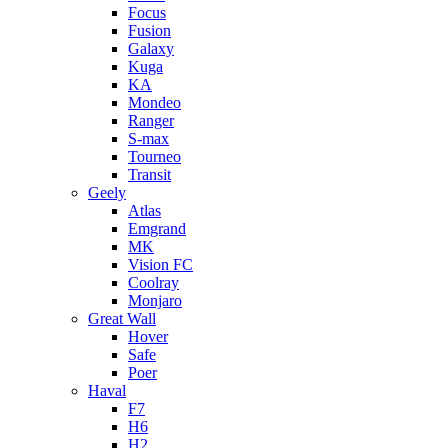
Focus
Fusion
Galaxy
Kuga
KA
Mondeo
Ranger
S-max
Tourneo
Transit
Geely
Atlas
Emgrand
MK
Vision FC
Coolray
Monjaro
Great Wall
Hover
Safe
Poer
Haval
F7
H6
H2