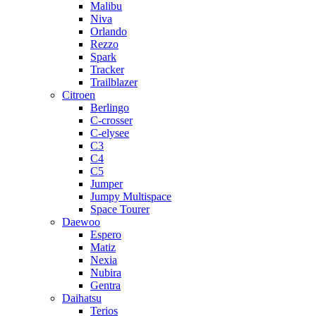
Malibu
Niva
Orlando
Rezzo
Spark
Tracker
Trailblazer
Citroen
Berlingo
C-crosser
C-elysee
C3
C4
C5
Jumper
Jumpy Multispace
Space Tourer
Daewoo
Espero
Matiz
Nexia
Nubira
Gentra
Daihatsu
Terios