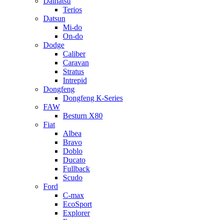
Daihatsu
Terios
Datsun
Mi-do
On-do
Dodge
Caliber
Caravan
Stratus
Intrepid
Dongfeng
Dongfeng К-Series
FAW
Besturn Х80
Fiat
Albea
Bravo
Doblo
Ducato
Fullback
Scudo
Ford
C-max
EcoSport
Explorer