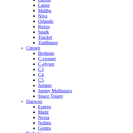
Lanos
Malibu
Niva
Orlando
Rezzo
Spark
Tracker
Trailblazer
Citroen
Berlingo
C-crosser
C-elysee
C3
C4
C5
Jumper
Jumpy Multispace
Space Tourer
Daewoo
Espero
Matiz
Nexia
Nubira
Gentra