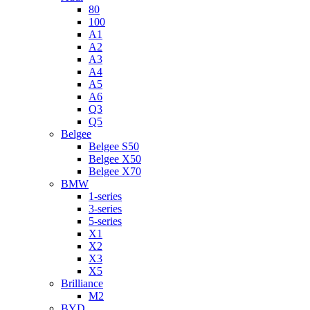
80
100
A1
A2
A3
A4
A5
A6
Q3
Q5
Belgee
Belgee S50
Belgee X50
Belgee X70
BMW
1-series
3-series
5-series
X1
X2
X3
X5
Brilliance
M2
BYD