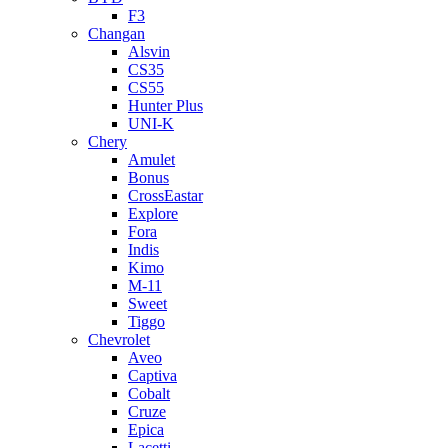
F3
Changan
Alsvin
CS35
CS55
Hunter Plus
UNI-K
Chery
Amulet
Bonus
CrossEastar
Explore
Fora
Indis
Kimo
M-11
Sweet
Tiggo
Chevrolet
Aveo
Captiva
Cobalt
Cruze
Epica
Lacetti