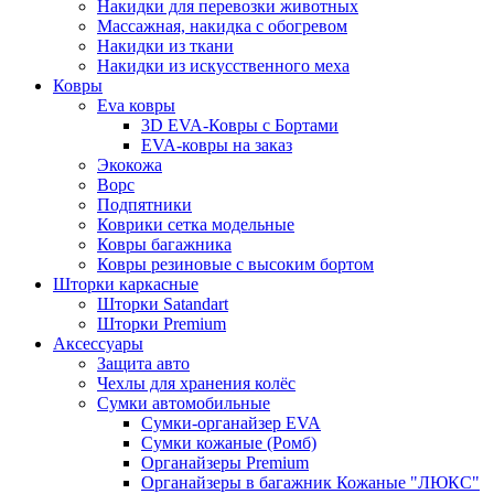
Накидки для перевозки животных
Массажная, накидка с обогревом
Накидки из ткани
Накидки из искусственного меха
Ковры
Eva ковры
3D EVA-Ковры с Бортами
EVA-ковры на заказ
Экокожа
Ворс
Подпятники
Коврики сетка модельные
Ковры багажника
Ковры резиновые с высоким бортом
Шторки каркасные
Шторки Satandart
Шторки Premium
Аксессуары
Защита авто
Чехлы для хранения колёс
Сумки автомобильные
Сумки-органайзер EVA
Сумки кожаные (Ромб)
Органайзеры Premium
Органайзеры в багажник Кожаные "ЛЮКС"