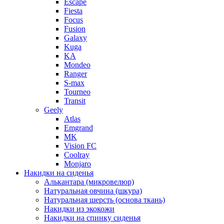
Escape
Fiesta
Focus
Fusion
Galaxy
Kuga
KA
Mondeo
Ranger
S-max
Tourneo
Transit
Geely
Atlas
Emgrand
MK
Vision FC
Coolray
Monjaro
Накидки на сиденья
Алькантара (микровелюр)
Натуральная овчина (шкура)
Натуральная шерсть (основа ткань)
Накидки из экокожи
Накидки на спинку сиденья