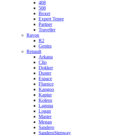
408
508
Boxer
Expert Tepee
Partner
Traveller
Ravon
R2
Gentra
Renault
Arkana
Clio
Dokker
Duster
Espace
Fluence
Kangoo
Kaptur
Koleos
Laguna
Logan
Master
Megan
Sandero
SanderoStepway