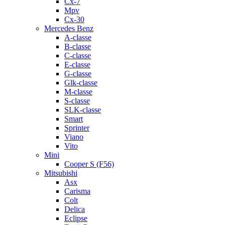
Cx-7
Mpv
Cx-30
Mercedes Benz
A-classe
B-classe
C-classe
E-classe
G-classe
Glk-classe
M-classe
S-classe
SLK-classe
Smart
Sprinter
Viano
Vito
Mini
Cooper S (F56)
Mitsubishi
Asx
Carisma
Colt
Delica
Eclipse