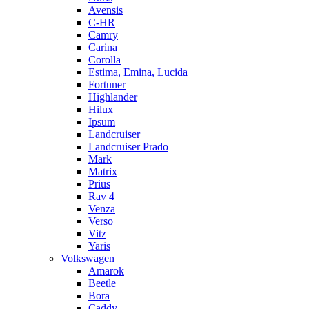
Avensis
C-HR
Camry
Carina
Corolla
Estima, Emina, Lucida
Fortuner
Highlander
Hilux
Ipsum
Landcruiser
Landcruiser Prado
Mark
Matrix
Prius
Rav 4
Venza
Verso
Vitz
Yaris
Volkswagen
Amarok
Beetle
Bora
Caddy