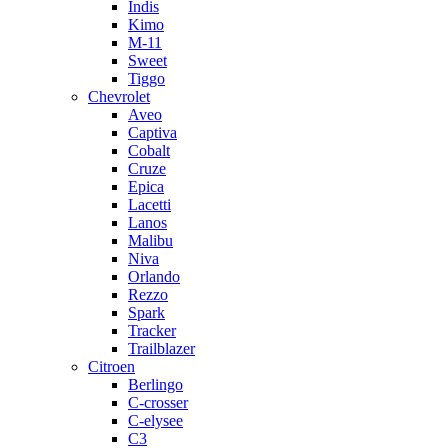
Indis
Kimo
M-11
Sweet
Tiggo
Chevrolet
Aveo
Captiva
Cobalt
Cruze
Epica
Lacetti
Lanos
Malibu
Niva
Orlando
Rezzo
Spark
Tracker
Trailblazer
Citroen
Berlingo
C-crosser
C-elysee
C3