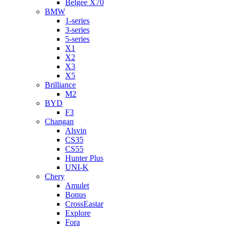
Belgee X70
BMW
1-series
3-series
5-series
X1
X2
X3
X5
Brilliance
M2
BYD
F3
Changan
Alsvin
CS35
CS55
Hunter Plus
UNI-K
Chery
Amulet
Bonus
CrossEastar
Explore
Fora