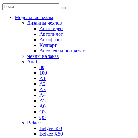
Модельные чехлы
Дизайны чехлов
Автолидер
Автопилот
Автофрант
Кулпарт
Авточехлы по цветам
Чехлы на заказ
Audi
80
100
A1
A2
A3
A4
A5
A6
Q3
Q5
Belgee
Belgee S50
Belgee X50