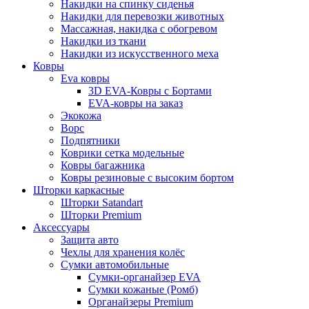
Накидки на спинку сиденья
Накидки для перевозки животных
Массажная, накидка с обогревом
Накидки из ткани
Накидки из искусственного меха
Ковры
Eva ковры
3D EVA-Ковры с Бортами
EVA-ковры на заказ
Экокожа
Ворс
Подпятники
Коврики сетка модельные
Ковры багажника
Ковры резиновые с высоким бортом
Шторки каркасные
Шторки Satandart
Шторки Premium
Аксессуары
Защита авто
Чехлы для хранения колёс
Сумки автомобильные
Сумки-органайзер EVA
Сумки кожаные (Ромб)
Органайзеры Premium