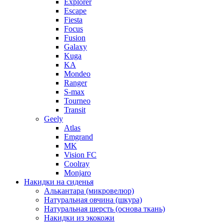
Explorer
Escape
Fiesta
Focus
Fusion
Galaxy
Kuga
KA
Mondeo
Ranger
S-max
Tourneo
Transit
Geely
Atlas
Emgrand
MK
Vision FC
Coolray
Monjaro
Накидки на сиденья
Алькантара (микровелюр)
Натуральная овчина (шкура)
Натуральная шерсть (основа ткань)
Накидки из экокожи