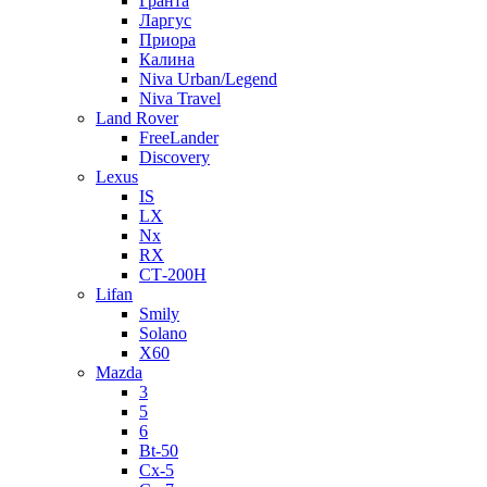
Гранта
Ларгус
Приора
Калина
Niva Urban/Legend
Niva Travel
Land Rover
FreeLander
Discovery
Lexus
IS
LX
Nx
RX
СТ-200H
Lifan
Smily
Solano
X60
Mazda
3
5
6
Bt-50
Cx-5