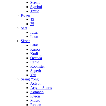
Scenic
Symbol
Trafic
Rover
45
75
Seat
Ibiza
Leon
Skoda
Fabia
Karoq
Kodiaq
Octavia
Rapid
Roomster
Superb
Yeti
Ssang Yong
Actyon
Actyon Sports
Korando
Kyron
Musso
Rexton