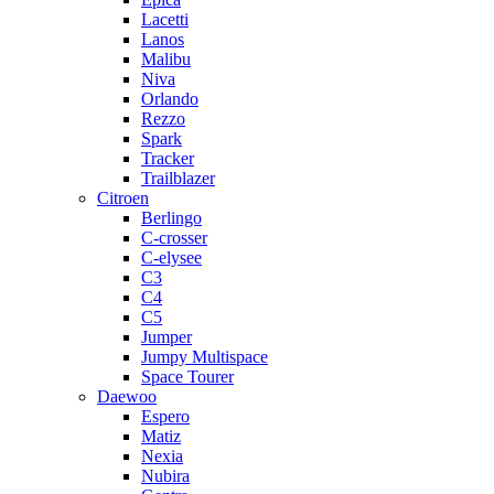
Lacetti
Lanos
Malibu
Niva
Orlando
Rezzo
Spark
Tracker
Trailblazer
Citroen
Berlingo
C-crosser
C-elysee
C3
C4
C5
Jumper
Jumpy Multispace
Space Tourer
Daewoo
Espero
Matiz
Nexia
Nubira