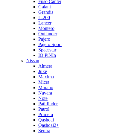
Fuso Canter
Galant
Grandis
L-200
Lancer
Montero
Outlander
Pajero
Pajero Sport
Spacestar
IO PiNIn
Nissan
Almera
Juke
Maxima
Micra
Murano
Navara
Note
Pathfinder
Patrol
Primera
Qashqai
Qashqai2+
Sentra