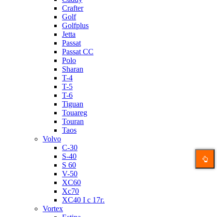
Crafter
Golf
Golfplus
Jetta
Passat
Passat CC
Polo
Sharan
T-4
T-5
T-6
Tiguan
Touareg
Touran
Taos
Volvo
C-30
S-40
S 60
V-50
XC60
Xc70
XC40 I c 17г.
Vortex