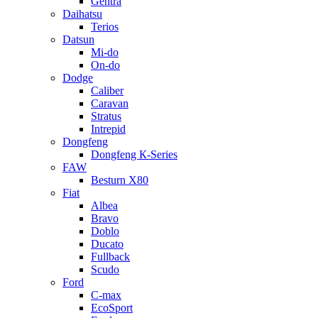
Gentra
Daihatsu
Terios
Datsun
Mi-do
On-do
Dodge
Caliber
Caravan
Stratus
Intrepid
Dongfeng
Dongfeng К-Series
FAW
Besturn Х80
Fiat
Albea
Bravo
Doblo
Ducato
Fullback
Scudo
Ford
C-max
EcoSport