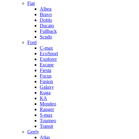
Fiat
Albea
Bravo
Doblo
Ducato
Fullback
Scudo
Ford
C-max
EcoSport
Explorer
Escape
Fiesta
Focus
Fusion
Galaxy
Kuga
KA
Mondeo
Ranger
S-max
Tourneo
Transit
Geely
Atlas