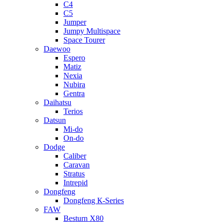
C4
C5
Jumper
Jumpy Multispace
Space Tourer
Daewoo
Espero
Matiz
Nexia
Nubira
Gentra
Daihatsu
Terios
Datsun
Mi-do
On-do
Dodge
Caliber
Caravan
Stratus
Intrepid
Dongfeng
Dongfeng К-Series
FAW
Besturn Х80