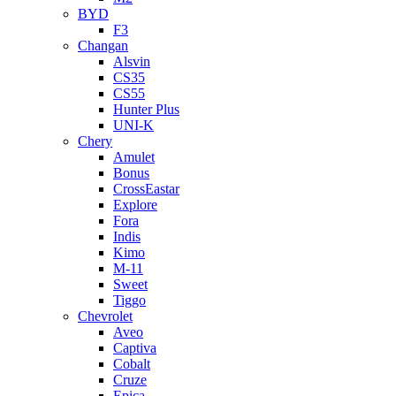
BYD
F3
Changan
Alsvin
CS35
CS55
Hunter Plus
UNI-K
Chery
Amulet
Bonus
CrossEastar
Explore
Fora
Indis
Kimo
M-11
Sweet
Tiggo
Chevrolet
Aveo
Captiva
Cobalt
Cruze
Epica