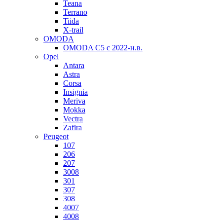
Teana
Terrano
Tiida
X-trail
OMODA
OMODA C5 c 2022-н.в.
Opel
Antara
Astra
Corsa
Insignia
Meriva
Mokka
Vectra
Zafira
Peugeot
107
206
207
3008
301
307
308
4007
4008