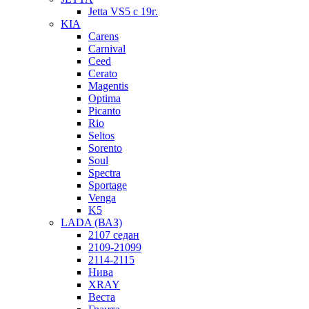
Jetta VS5 с 19г.
KIA
Carens
Carnival
Ceed
Cerato
Magentis
Optima
Picanto
Rio
Seltos
Sorento
Soul
Spectra
Sportage
Venga
K5
LADA (ВАЗ)
2107 седан
2109-21099
2114-2115
Нива
XRAY
Веста