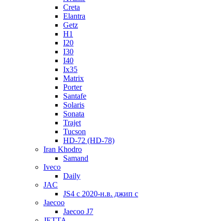
Creta
Elantra
Getz
H1
I20
I30
I40
Ix35
Matrix
Porter
Santafe
Solaris
Sonata
Trajet
Tucson
HD-72 (HD-78)
Iran Khodro
Samand
Iveco
Daily
JAC
JS4 с 2020-н.в. джип с
Jaecoo
Jaecoo J7
JETTA