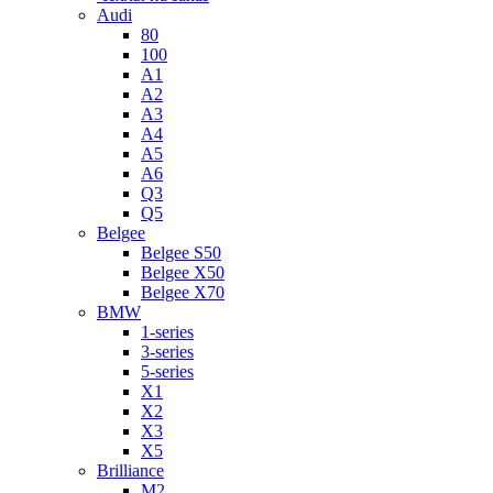
Audi
80
100
A1
A2
A3
A4
A5
A6
Q3
Q5
Belgee
Belgee S50
Belgee X50
Belgee X70
BMW
1-series
3-series
5-series
X1
X2
X3
X5
Brilliance
M2