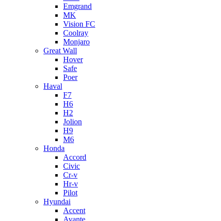
Emgrand
MK
Vision FC
Coolray
Monjaro
Great Wall
Hover
Safe
Poer
Haval
F7
H6
H2
Jolion
H9
M6
Honda
Accord
Civic
Cr-v
Hr-v
Pilot
Hyundai
Accent
Avante