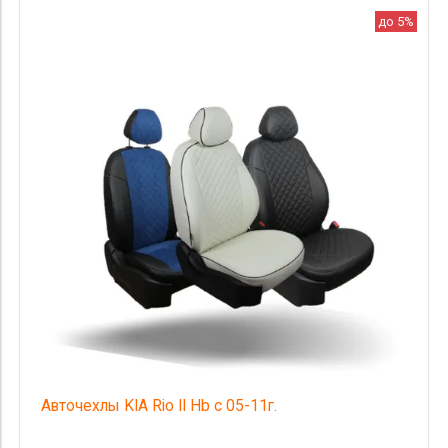
Цвет
до 5%
производитель
материал
Комлектация
Категория Avito
Страна происхождения
Цена
Авточехлы KIA Rio II Hb с 05-11г.