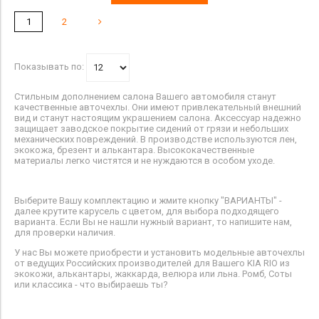
1
2
Показывать по:
Стильным дополнением салона Вашего автомобиля станут
качественные авточехлы. Они имеют привлекательный внешний
вид и станут настоящим украшением салона. Аксессуар надежно
защищает заводское покрытие сидений от грязи и небольших
механических повреждений. В производстве используются лен,
экокожа, брезент и алькантара. Высококачественные
материалы легко чистятся и не нуждаются в особом уходе.
Выберите Вашу комплектацию и жмите кнопку "ВАРИАНТЫ" -
далее крутите карусель с цветом, для выбора подходящего
варианта. Если Вы не нашли нужный вариант, то напишите нам,
для проверки наличия.
У нас Вы можете приобрести и установить модельные авточехлы
от ведущих Российских производителей для Вашего KIA RIO из
экокожи, алькантары, жаккарда, велюра или льна. Ромб, Соты
или классика - что выбираешь ты?