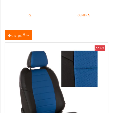
R2
GENTRA
0
Фильтры
Цвет
до 5%
производитель
материал
Комлектация
Категория Avito
Страна происхождения
Цена