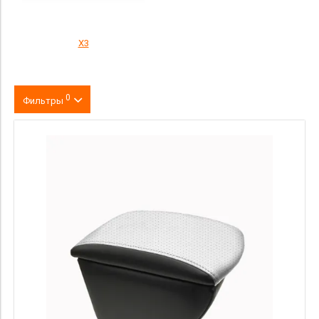
X3
0
Фильтры
Цвет
производитель
материал
Страна происхождения
Price