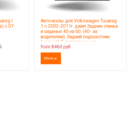
areg I
Авточехлы для Volkswagen Touareg
%) с 07-
1 с 2002-2011г. джип Задние спинка
и сиденье 40 на 60. (40- за
водителем). Задний подлокотник
(молния), 5-подголовников
б
from 8460 руб
More