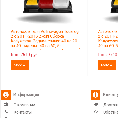
Авточехлы для Volkswagen Touareg
Авточехлы
2 с 2011-2018 джип Сборка
2 с 2011-
Калужская. Задние спинка 40 на 20
Калужская
на 40, сиденье 40 на 60, 5-
40 на 60, 
подголовников (передние Активные).
from 7610 руб
from 7710
More
More
Информация
Клиент
О компании
Доставк
Контакты
Обратна