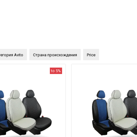
егория Avito
Страна происхождения
Price
to 5%