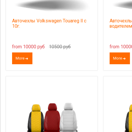
Авточехлы Volkswagen Touareg II c
Авточехлы
10г.
водителем
from 10000 руб
10500 руб
from 1000
More
More