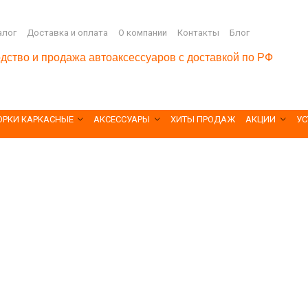
алог
Доставка и оплата
О компании
Контакты
Блог
дство и продажа автоаксессуаров с доставкой по РФ
ОРКИ КАРКАСНЫЕ
АКСЕССУАРЫ
ХИТЫ ПРОДАЖ
АКЦИИ
УС