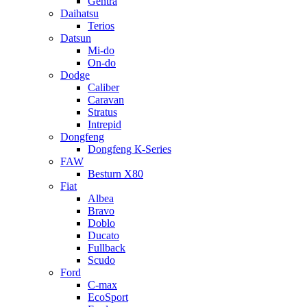
Gentra
Daihatsu
Terios
Datsun
Mi-do
On-do
Dodge
Caliber
Caravan
Stratus
Intrepid
Dongfeng
Dongfeng К-Series
FAW
Besturn Х80
Fiat
Albea
Bravo
Doblo
Ducato
Fullback
Scudo
Ford
C-max
EcoSport