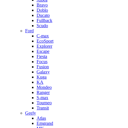
Bravo
Doblo
Ducato
Fullback
Scudo
Ford
C-max
EcoSport
Explorer
Escape
Fiesta
Focus
Fusion
Galaxy
Kuga
KA
Mondeo
Ranger
S-max
Tourneo
Transit
Geely
Atlas
Emgrand