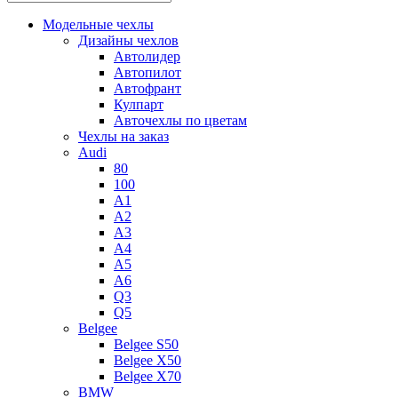
Модельные чехлы
Дизайны чехлов
Автолидер
Автопилот
Автофрант
Кулпарт
Авточехлы по цветам
Чехлы на заказ
Audi
80
100
A1
A2
A3
A4
A5
A6
Q3
Q5
Belgee
Belgee S50
Belgee X50
Belgee X70
BMW