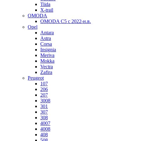
Tiida
X-trail
OMODA
OMODA C5 c 2022-н.в.
Opel
Antara
Astra
Corsa
Insignia
Meriva
Mokka
Vectra
Zafira
Peugeot
107
206
207
3008
301
307
308
4007
4008
408
508