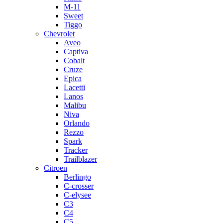
M-11
Sweet
Tiggo
Chevrolet
Aveo
Captiva
Cobalt
Cruze
Epica
Lacetti
Lanos
Malibu
Niva
Orlando
Rezzo
Spark
Tracker
Trailblazer
Citroen
Berlingo
C-crosser
C-elysee
C3
C4
C5