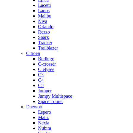
Lacetti
Lanos
Malibu
Niva
Orlando
Rezzo
Spark
Tracker
Trailblazer
Citroen
Berlingo
C-crosser
C-elysee
C3
C4
C5
Jumper
Jumpy Multispace
Space Tourer
Daewoo
Espero
Matiz
Nexia
Nubira