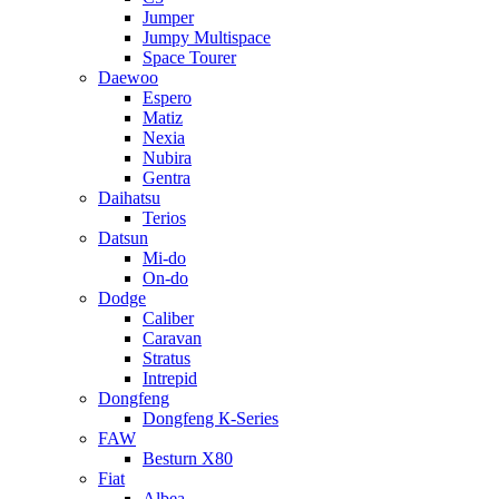
Jumper
Jumpy Multispace
Space Tourer
Daewoo
Espero
Matiz
Nexia
Nubira
Gentra
Daihatsu
Terios
Datsun
Mi-do
On-do
Dodge
Caliber
Caravan
Stratus
Intrepid
Dongfeng
Dongfeng К-Series
FAW
Besturn Х80
Fiat
Albea