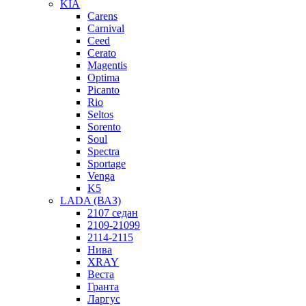
KIA
Carens
Carnival
Ceed
Cerato
Magentis
Optima
Picanto
Rio
Seltos
Sorento
Soul
Spectra
Sportage
Venga
K5
LADA (ВАЗ)
2107 седан
2109-21099
2114-2115
Нива
XRAY
Веста
Гранта
Ларгус