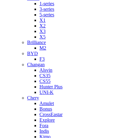
1-series
3-series
5-series
X1
X2
X3
X5
Brilliance
M2
BYD
F3
Changan
Alsvin
CS35
CS55
Hunter Plus
UNI-K
Chery
Amulet
Bonus
CrossEastar
Explore
Fora
Indis
Kimo