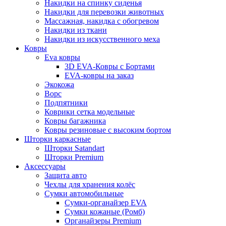
Накидки на спинку сиденья
Накидки для перевозки животных
Массажная, накидка с обогревом
Накидки из ткани
Накидки из искусственного меха
Ковры
Eva ковры
3D EVA-Ковры с Бортами
EVA-ковры на заказ
Экокожа
Ворс
Подпятники
Коврики сетка модельные
Ковры багажника
Ковры резиновые с высоким бортом
Шторки каркасные
Шторки Satandart
Шторки Premium
Аксессуары
Защита авто
Чехлы для хранения колёс
Сумки автомобильные
Сумки-органайзер EVA
Сумки кожаные (Ромб)
Органайзеры Premium