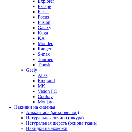
Explorer
Escape
Fiesta
Focus
Fusion
Galaxy
Kuga
KA
Mondeo
Ranger
S-max
Tourneo
Transit
Geely
Atlas
Emgrand
MK
Vision FC
Coolray
Monjaro
Накидки на сиденья
Алькантара (микровелюр)
Натуральная овчина (шкура)
Натуральная шерсть (основа ткань)
Накидки из экокожи