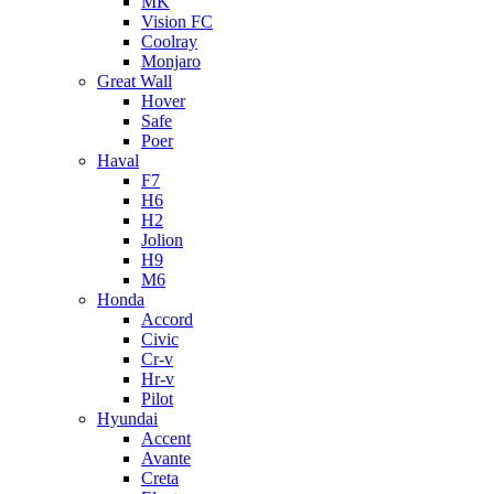
MK
Vision FC
Coolray
Monjaro
Great Wall
Hover
Safe
Poer
Haval
F7
H6
H2
Jolion
H9
M6
Honda
Accord
Civic
Cr-v
Hr-v
Pilot
Hyundai
Accent
Avante
Creta