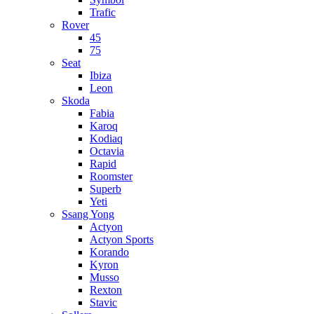
Trafic
Rover
45
75
Seat
Ibiza
Leon
Skoda
Fabia
Karoq
Kodiaq
Octavia
Rapid
Roomster
Superb
Yeti
Ssang Yong
Actyon
Actyon Sports
Korando
Kyron
Musso
Rexton
Stavic