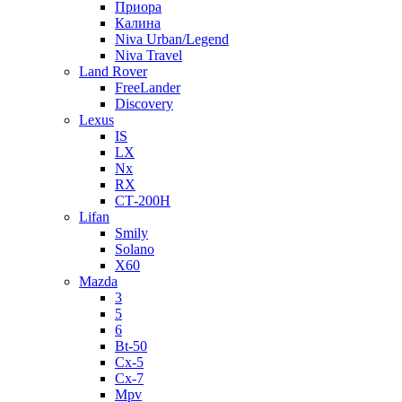
Приора
Калина
Niva Urban/Legend
Niva Travel
Land Rover
FreeLander
Discovery
Lexus
IS
LX
Nx
RX
СТ-200H
Lifan
Smily
Solano
X60
Mazda
3
5
6
Bt-50
Cx-5
Cx-7
Mpv