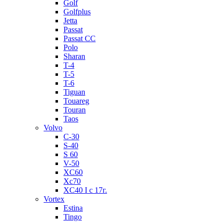
Golf
Golfplus
Jetta
Passat
Passat CC
Polo
Sharan
T-4
T-5
T-6
Tiguan
Touareg
Touran
Taos
Volvo
C-30
S-40
S 60
V-50
XC60
Xc70
XC40 I c 17г.
Vortex
Estina
Tingo