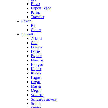
Boxer
Expert Tepee
Partner
Traveller
Ravon
R2
Gentra
Renault
Arkana
Clio
Dokker
Duster
Espace
Fluence
Kangoo
Kaptur
Koleos
Laguna
Logan
Master
Megan
Sandero
SanderoStepway
Scenic
Symbol