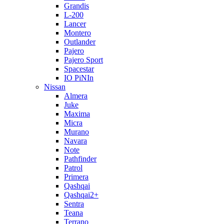
Grandis
L-200
Lancer
Montero
Outlander
Pajero
Pajero Sport
Spacestar
IO PiNIn
Nissan
Almera
Juke
Maxima
Micra
Murano
Navara
Note
Pathfinder
Patrol
Primera
Qashqai
Qashqai2+
Sentra
Teana
Terrano