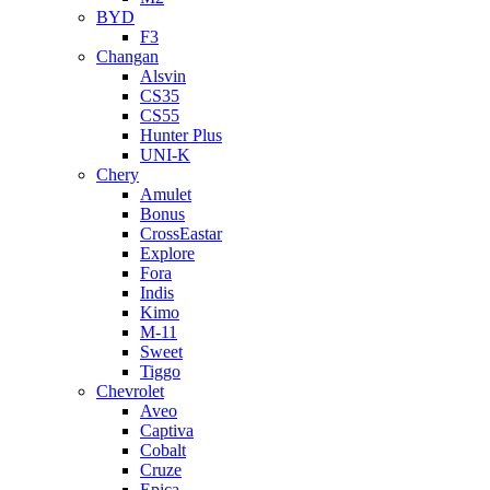
BYD
F3
Changan
Alsvin
CS35
CS55
Hunter Plus
UNI-K
Chery
Amulet
Bonus
CrossEastar
Explore
Fora
Indis
Kimo
M-11
Sweet
Tiggo
Chevrolet
Aveo
Captiva
Cobalt
Cruze
Epica