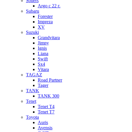
Sollers
Argo с 22 г.
Subaru
Forester
Impreza
XV
Suzuki
Grandvitara
Jimny
Ignis
Liana
Swift
Sx4
Vitara
TAGAZ
Road Partner
Tager
TANK
TANK 300
Tenet
Tenet T4
Tenet T7
Toyota
Auris
Avensis