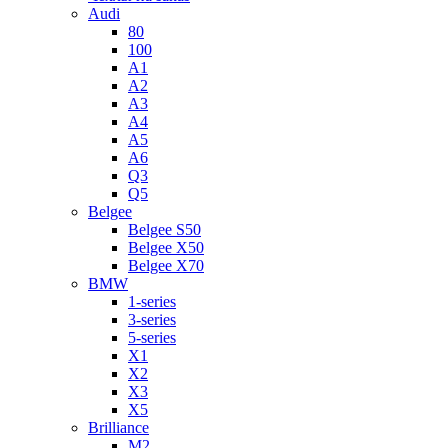
Audi
80
100
A1
A2
A3
A4
A5
A6
Q3
Q5
Belgee
Belgee S50
Belgee X50
Belgee X70
BMW
1-series
3-series
5-series
X1
X2
X3
X5
Brilliance
M2