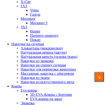
X-Cite
ГАЗ
Volga
Газель
Москвич
Москвич 3
УАЗ
Hunter
Патриот-лимитед
Пикап
Накидки на сиденья
Алькантара (микровелюр)
Натуральная овчина (шкура)
Натуральная шерсть (основа ткань)
Накидки из экокожи
Накидки на спинку сиденья
Накидки для перевозки животных
Массажная, накидка с обогревом
Накидки из ткани
Накидки из искусственного меха
Ковры
Eva ковры
3D EVA-Ковры с Бортами
EVA-ковры на заказ
Экокожа