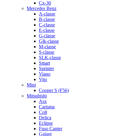
Cx-30
Mercedes Benz
A-classe
B-classe
C-classe
E-classe
G-classe
Glk-classe
M-classe
S-classe
SLK-classe
Smart
Sprinter
Viano
Vito
Mini
Cooper S (F56)
Mitsubishi
Asx
Carisma
Colt
Delica
Eclipse
Fuso Canter
Galant