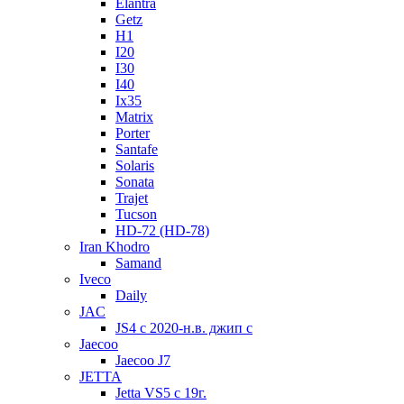
Elantra
Getz
H1
I20
I30
I40
Ix35
Matrix
Porter
Santafe
Solaris
Sonata
Trajet
Tucson
HD-72 (HD-78)
Iran Khodro
Samand
Iveco
Daily
JAC
JS4 с 2020-н.в. джип с
Jaecoo
Jaecoo J7
JETTA
Jetta VS5 с 19г.