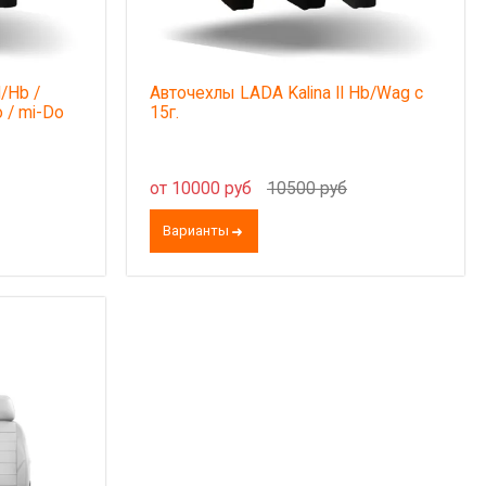
/Hb /
Авточехлы LADA Kalina II Hb/Wag с
o / mi-Do
15г.
от 10000 руб
10500 руб
Варианты