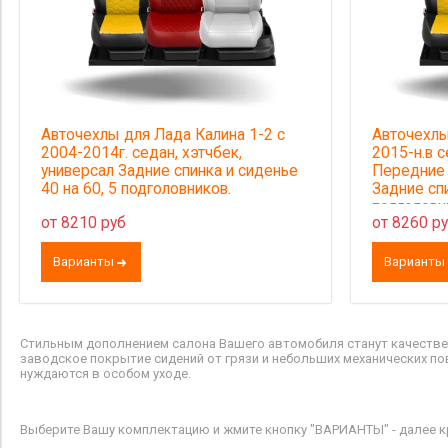
Авточехлы для Лада Калина 1-2 с
Авточехлы
2004-2014г. седан, хэтчбек,
2015-н.в с
универсал Задние спинка и сиденье
Передние 
40 на 60, 5 подголовников.
Задние спи
подголовн
от 8210 руб
от 8260 р
Варианты
Варианты
Стильным дополнением салона Вашего автомобиля станут качестве
заводское покрытие сидений от грязи и небольших механических по
нуждаются в особом уходе.
Выберите Вашу комплектацию и жмите кнопку "ВАРИАНТЫ" - далее кр