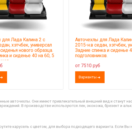
 для Лада Калина 2 с
Авточехлы для Лада Калин
едан, хэтчбек, универсал
2015-н.в седан, хэтчбек, у
сиденья нового образца.
Задние спинка и сиденье 4
нка и сиденье 40 на 60, 5
подголовников.
иков.
уб
от 7510 руб
Варианты
нные авточехлы. Они имеют привлекательный внешний вид и станут н
вреждений. В производстве используются лен, экокожа, брезент и аль
утите карусель с цветом, для выбора подходящего варианта. Если Вы н