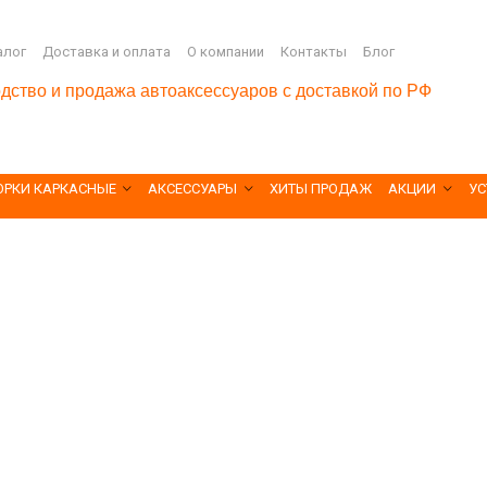
алог
Доставка и оплата
О компании
Контакты
Блог
дство и продажа автоаксессуаров с доставкой по РФ
ОРКИ КАРКАСНЫЕ
АКСЕССУАРЫ
ХИТЫ ПРОДАЖ
АКЦИИ
УС