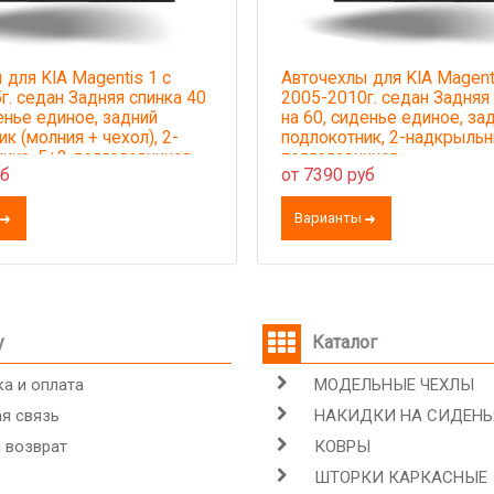
 для KIA Magentis 1 с
Авточехлы для KIA Magenti
г. седан Задняя спинка 40
2005-2010г. седан Задняя
енье единое, задний
на 60, сиденье единое, за
к (молния + чехол), 2-
подлокотник, 2-надкрыльн
ика, 5+2-подголовников
подголовников
уб
от 7390 руб
рстий под задние подгол-
Варианты
у
Каталог
а и оплата
МОДЕЛЬНЫЕ ЧЕХЛЫ
я связь
НАКИДКИ НА СИДЕНЬ
 возврат
КОВРЫ
ШТОРКИ КАРКАСНЫЕ