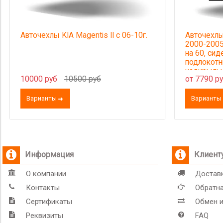
Авточехлы KIA Magentis II с 06-10г.
Авточехлы
2000-2005
на 60, сид
подлокотни
надкрыльн
10000 руб
10500 руб
от 7790 р
(без отве
ки)
Варианты
Варианты
Информация
Клиент
О компании
Доставк
Контакты
Обратна
Сертификаты
Обмен и
Реквизиты
FAQ