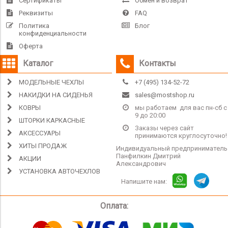
Сертификаты
Обмен и возврат
Реквизиты
FAQ
Политика
Блог
конфиденциальности
Оферта
Каталог
Контакты
МОДЕЛЬНЫЕ ЧЕХЛЫ
+7 (495) 134-52-72
НАКИДКИ НА СИДЕНЬЯ
sales@mostshop.ru
КОВРЫ
мы работаем для вас пн-сб с
9 до 20:00
ШТОРКИ КАРКАСНЫЕ
Заказы через сайт
АКСЕССУАРЫ
принимаются круглосуточно!
ХИТЫ ПРОДАЖ
Индивидуальный предприниматель
Панфилкин Дмитрий
АКЦИИ
Александрович
УСТАНОВКА АВТОЧЕХЛОВ
Напишите нам:
Оплата: