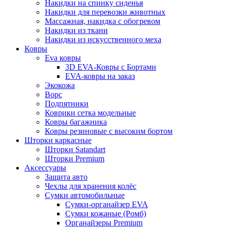
Накидки на спинку сиденья
Накидки для перевозки животных
Массажная, накидка с обогревом
Накидки из ткани
Накидки из искусственного меха
Ковры
Eva ковры
3D EVA-Ковры с Бортами
EVA-ковры на заказ
Экокожа
Ворс
Подпятники
Коврики сетка модельные
Ковры багажника
Ковры резиновые с высоким бортом
Шторки каркасные
Шторки Satandart
Шторки Premium
Аксессуары
Защита авто
Чехлы для хранения колёс
Сумки автомобильные
Сумки-органайзер EVA
Сумки кожаные (Ромб)
Органайзеры Premium