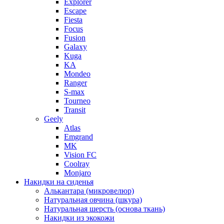
Explorer
Escape
Fiesta
Focus
Fusion
Galaxy
Kuga
KA
Mondeo
Ranger
S-max
Tourneo
Transit
Geely
Atlas
Emgrand
MK
Vision FC
Coolray
Monjaro
Накидки на сиденья
Алькантара (микровелюр)
Натуральная овчина (шкура)
Натуральная шерсть (основа ткань)
Накидки из экокожи