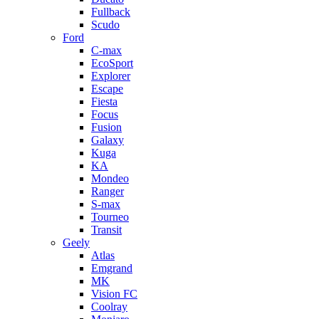
Fullback
Scudo
Ford
C-max
EcoSport
Explorer
Escape
Fiesta
Focus
Fusion
Galaxy
Kuga
KA
Mondeo
Ranger
S-max
Tourneo
Transit
Geely
Atlas
Emgrand
MK
Vision FC
Coolray