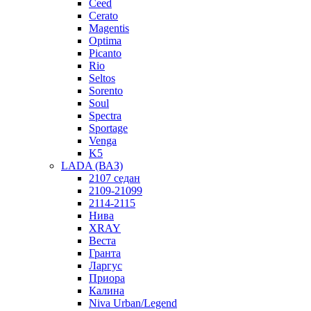
Ceed
Cerato
Magentis
Optima
Picanto
Rio
Seltos
Sorento
Soul
Spectra
Sportage
Venga
K5
LADA (ВАЗ)
2107 седан
2109-21099
2114-2115
Нива
XRAY
Веста
Гранта
Ларгус
Приора
Калина
Niva Urban/Legend