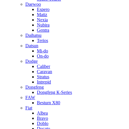
Daewoo
Espero
Matiz
Nexia
Nubira
Gentra
Daihatsu
Terios
Datsun
Mi-do
On-do
Dodge
Caliber
Caravan
Stratus
Intrepid
Dongfeng
Dongfeng К-Series
FAW
Besturn Х80
Fiat
Albea
Bravo
Doblo
Ducato