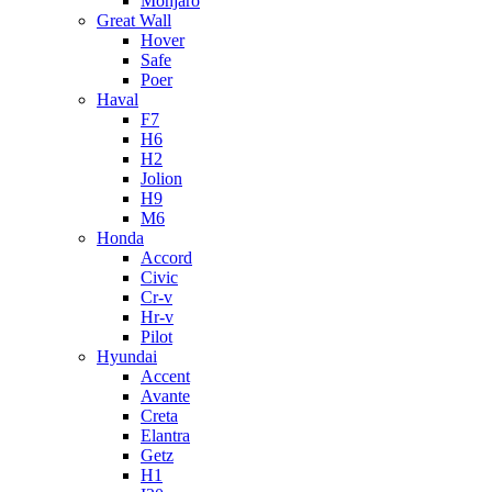
Monjaro
Great Wall
Hover
Safe
Poer
Haval
F7
H6
H2
Jolion
H9
M6
Honda
Accord
Civic
Cr-v
Hr-v
Pilot
Hyundai
Accent
Avante
Creta
Elantra
Getz
H1