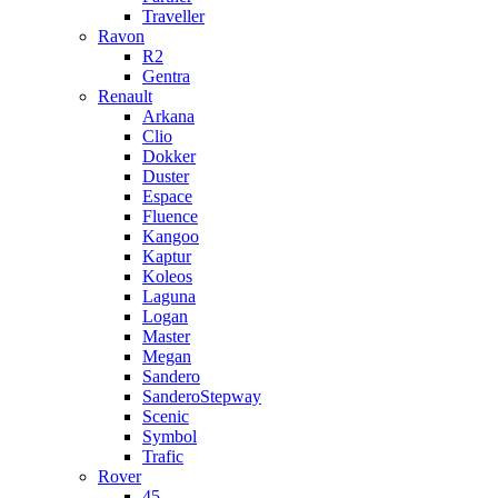
Traveller
Ravon
R2
Gentra
Renault
Arkana
Clio
Dokker
Duster
Espace
Fluence
Kangoo
Kaptur
Koleos
Laguna
Logan
Master
Megan
Sandero
SanderoStepway
Scenic
Symbol
Trafic
Rover
45