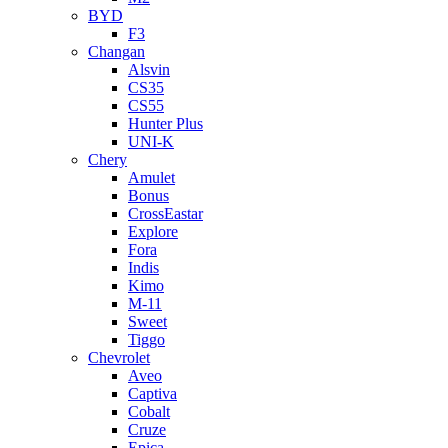
BYD
F3
Changan
Alsvin
CS35
CS55
Hunter Plus
UNI-K
Chery
Amulet
Bonus
CrossEastar
Explore
Fora
Indis
Kimo
M-11
Sweet
Tiggo
Chevrolet
Aveo
Captiva
Cobalt
Cruze
Epica