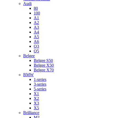
Audi
80
100
A1
A2
A3
A4
A5
A6
Q3
Q5
Belgee
Belgee S50
Belgee X50
Belgee X70
BMW
1-series
3-series
5-series
X1
X2
X3
X5
Brilliance
M2