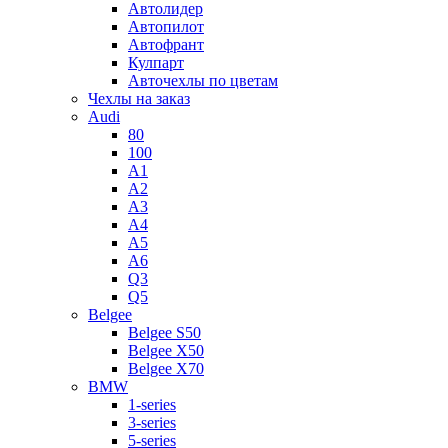
Автолидер
Автопилот
Автофрант
Кулпарт
Авточехлы по цветам
Чехлы на заказ
Audi
80
100
A1
A2
A3
A4
A5
A6
Q3
Q5
Belgee
Belgee S50
Belgee X50
Belgee X70
BMW
1-series
3-series
5-series