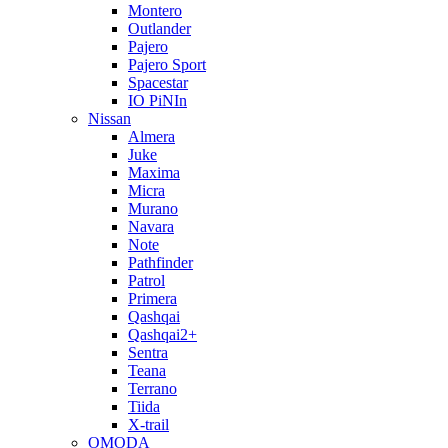
Montero
Outlander
Pajero
Pajero Sport
Spacestar
IO PiNIn
Nissan
Almera
Juke
Maxima
Micra
Murano
Navara
Note
Pathfinder
Patrol
Primera
Qashqai
Qashqai2+
Sentra
Teana
Terrano
Tiida
X-trail
OMODA