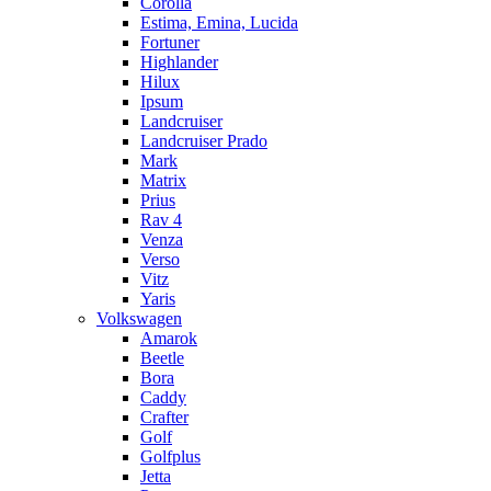
Corolla
Estima, Emina, Lucida
Fortuner
Highlander
Hilux
Ipsum
Landcruiser
Landcruiser Prado
Mark
Matrix
Prius
Rav 4
Venza
Verso
Vitz
Yaris
Volkswagen
Amarok
Beetle
Bora
Caddy
Crafter
Golf
Golfplus
Jetta