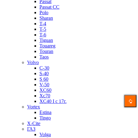
Passat
Passat CC
Polo
Sharan
T-4
T-5
T-6
Tiguan
Touareg
Touran
Taos
Volvo
C-30
S-40
S 60
V-50
XC60
Xc70
XC40 I c 17г.
Vortex
Estina
Tingo
X-Cite
ГАЗ
Volga