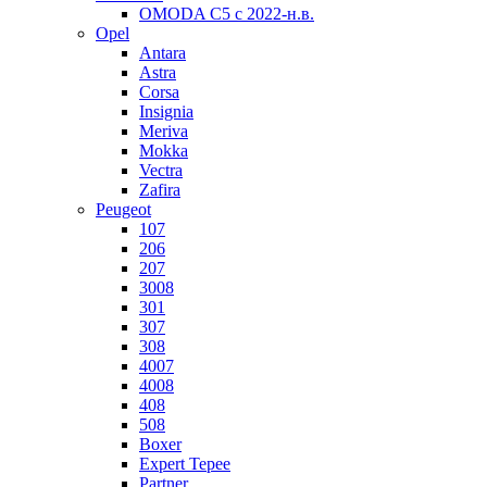
OMODA C5 c 2022-н.в.
Opel
Antara
Astra
Corsa
Insignia
Meriva
Mokka
Vectra
Zafira
Peugeot
107
206
207
3008
301
307
308
4007
4008
408
508
Boxer
Expert Tepee
Partner