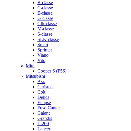
B-classe
C-classe
E-classe
G-classe
Glk-classe
M-classe
S-classe
SLK-classe
Smart
Sprinter
Viano
Vito
Mini
Cooper S (F56)
Mitsubishi
Asx
Carisma
Colt
Delica
Eclipse
Fuso Canter
Galant
Grandis
L-200
Lancer