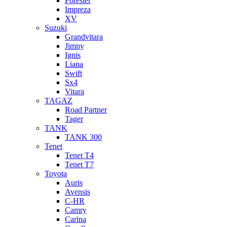
Forester
Impreza
XV
Suzuki
Grandvitara
Jimny
Ignis
Liana
Swift
Sx4
Vitara
TAGAZ
Road Partner
Tager
TANK
TANK 300
Tenet
Tenet T4
Tenet T7
Toyota
Auris
Avensis
C-HR
Camry
Carina