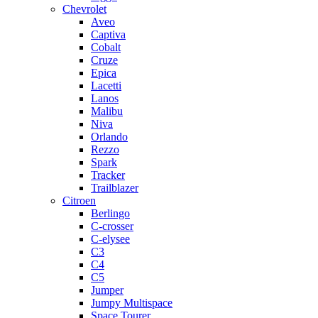
Chevrolet
Aveo
Captiva
Cobalt
Cruze
Epica
Lacetti
Lanos
Malibu
Niva
Orlando
Rezzo
Spark
Tracker
Trailblazer
Citroen
Berlingo
C-crosser
C-elysee
C3
C4
C5
Jumper
Jumpy Multispace
Space Tourer