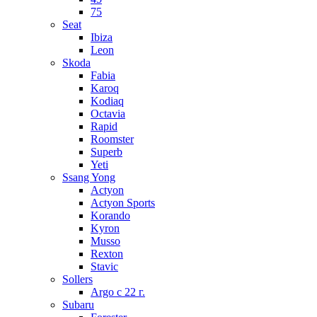
75
Seat
Ibiza
Leon
Skoda
Fabia
Karoq
Kodiaq
Octavia
Rapid
Roomster
Superb
Yeti
Ssang Yong
Actyon
Actyon Sports
Korando
Kyron
Musso
Rexton
Stavic
Sollers
Argo с 22 г.
Subaru