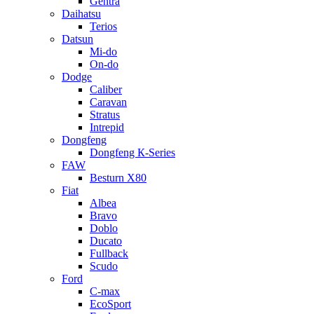
Gentra
Daihatsu
Terios
Datsun
Mi-do
On-do
Dodge
Caliber
Caravan
Stratus
Intrepid
Dongfeng
Dongfeng К-Series
FAW
Besturn Х80
Fiat
Albea
Bravo
Doblo
Ducato
Fullback
Scudo
Ford
C-max
EcoSport