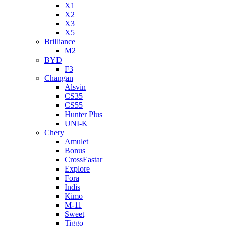
X1
X2
X3
X5
Brilliance
M2
BYD
F3
Changan
Alsvin
CS35
CS55
Hunter Plus
UNI-K
Chery
Amulet
Bonus
CrossEastar
Explore
Fora
Indis
Kimo
M-11
Sweet
Tiggo