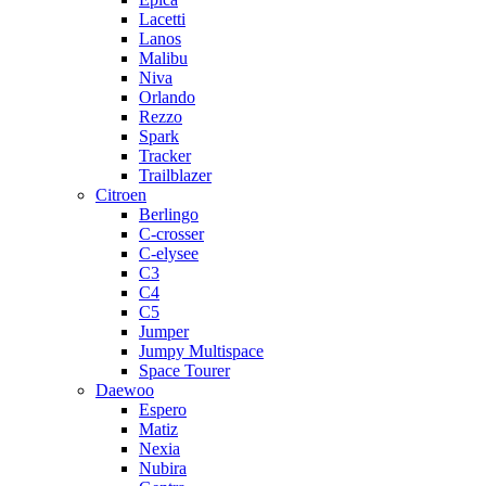
Lacetti
Lanos
Malibu
Niva
Orlando
Rezzo
Spark
Tracker
Trailblazer
Citroen
Berlingo
C-crosser
C-elysee
C3
C4
C5
Jumper
Jumpy Multispace
Space Tourer
Daewoo
Espero
Matiz
Nexia
Nubira