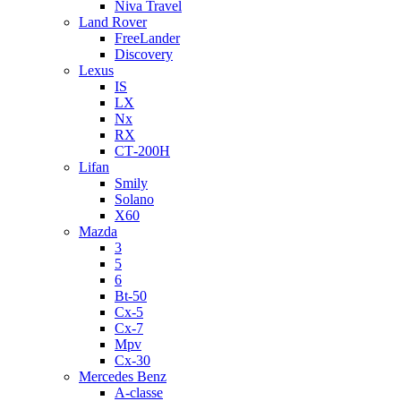
Niva Travel
Land Rover
FreeLander
Discovery
Lexus
IS
LX
Nx
RX
СТ-200H
Lifan
Smily
Solano
X60
Mazda
3
5
6
Bt-50
Cx-5
Cx-7
Mpv
Cx-30
Mercedes Benz
A-classe