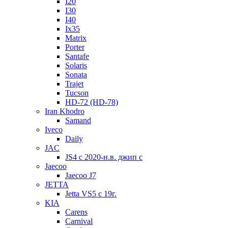
I20
I30
I40
Ix35
Matrix
Porter
Santafe
Solaris
Sonata
Trajet
Tucson
HD-72 (HD-78)
Iran Khodro
Samand
Iveco
Daily
JAC
JS4 с 2020-н.в. джип с
Jaecoo
Jaecoo J7
JETTA
Jetta VS5 с 19г.
KIA
Carens
Carnival