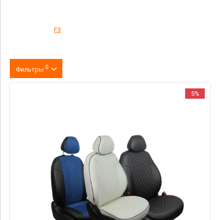
F3
0
Фильтры
Цвет
5%
производитель
материал
Категория Avito
Страна происхождения
Цена