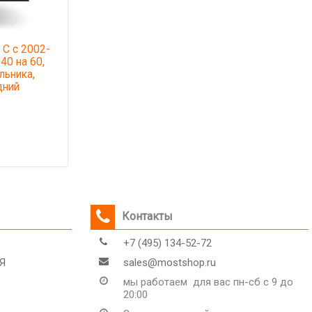
 C с 2002-
40 на 60,
льника,
дний
-
 вида Г-
Контакты
+7 (495) 134-52-72
Я
sales@mostshop.ru
мы работаем для вас пн-сб с 9 до
20:00