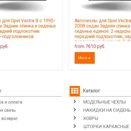
для Opel Vectra B с 1995-
Авточехлы для Opel Vectra
н Задние спинка и сиденье
2008 седан Задняя спинка 
задний подлокотник
сиденье единое. 2 надкры
 5-подголовников
передний подлокотник, за
подлокотник (молния), 5+2
 руб
from 7610 руб
подголовников (задние два
образные + Простые)
More
у
Каталог
а и оплата
МОДЕЛЬНЫЕ ЧЕХЛЫ
я связь
НАКИДКИ НА СИДЕНЬ
 возврат
КОВРЫ
ШТОРКИ КАРКАСНЫЕ