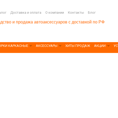
алог
Доставка и оплата
О компании
Контакты
Блог
дство и продажа автоаксессуаров с доставкой по РФ
ОРКИ КАРКАСНЫЕ
АКСЕССУАРЫ
ХИТЫ ПРОДАЖ
АКЦИИ
УС