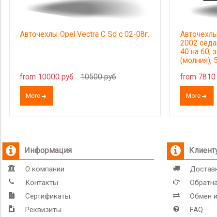
Авточехлы Opel Vectra C Sd с 02-08г.
Авточехлы 
2002 седа
40 на 60, 
(молния),
from 10000 руб
10500 руб
from 7810
More
More
Информация
Клиент
О компании
Доставк
Контакты
Обратна
Сертификаты
Обмен и
Реквизиты
FAQ