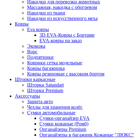
Накидки для перевозки животных
Массажная, накидка с обогревом
Накидки из ткани
Накидки из искусственного меха
Ковры
Eva ковры
3D EVA-Ковры с Бортами
EVA-ковры на заказ
Экокожа
Ворс
Подпятники
Коврики сетка модельные
Ковры багажника
Ковры резиновые с высоким бортом
Шторки каркасные
Шторки Satandart
Шторки Premium
Аксессуары
Защита авто
Чехлы для хранения колёс
Сумки автомобильные
Сумки-органайзер EVA
Сумки кожаные (Ромб)
Органайзеры Premium
Органайзеры в багажник Кожаные "ЛЮКС"