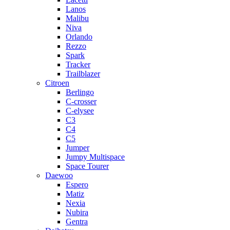
Lanos
Malibu
Niva
Orlando
Rezzo
Spark
Tracker
Trailblazer
Citroen
Berlingo
C-crosser
C-elysee
C3
C4
C5
Jumper
Jumpy Multispace
Space Tourer
Daewoo
Espero
Matiz
Nexia
Nubira
Gentra