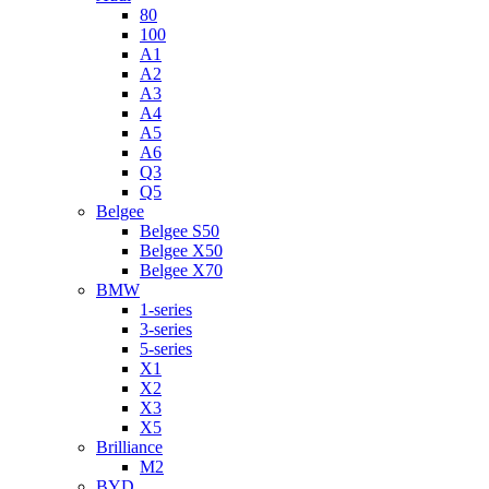
80
100
A1
A2
A3
A4
A5
A6
Q3
Q5
Belgee
Belgee S50
Belgee X50
Belgee X70
BMW
1-series
3-series
5-series
X1
X2
X3
X5
Brilliance
M2
BYD