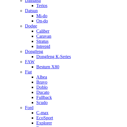
Daihatsu
Terios
Datsun
Mi-do
On-do
Dodge
Caliber
Caravan
Stratus
Intrepid
Dongfeng
Dongfeng К-Series
FAW
Besturn Х80
Fiat
Albea
Bravo
Doblo
Ducato
Fullback
Scudo
Ford
C-max
EcoSport
Explorer