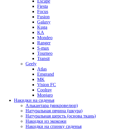
Escape
Fiesta
Focus
Fusion
Galaxy
Kuga
KA
Mondeo
Ranger
S-max
Tourneo
Transit
Geely
Atlas
Emgrand
MK
Vision FC
Coolray
Monjaro
Накидки на сиденья
Алькантара (микровелюр)
Натуральная овчина (шкура)
Натуральная шерсть (основа ткань)
Накидки из экокожи
Накидки на спинку сиденья