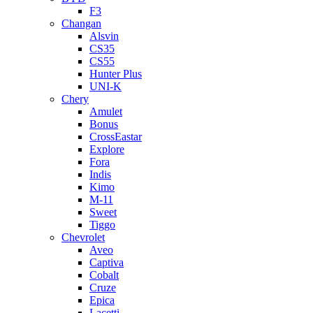
F3
Changan
Alsvin
CS35
CS55
Hunter Plus
UNI-K
Chery
Amulet
Bonus
CrossEastar
Explore
Fora
Indis
Kimo
M-11
Sweet
Tiggo
Chevrolet
Aveo
Captiva
Cobalt
Cruze
Epica
Lacetti