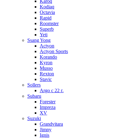
Karoq
Kodiaq
Octavia
Rapid
Roomster
Superb
Yeti
Ssang Yong
Actyon
Actyon Sports
Korando
Kyron
Musso
Rexton
Stavic
Sollers
Argo с 22 г.
Subaru
Forester
Impreza
XV
Suzuki
Grandvitara
Jimny
Ignis