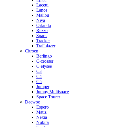
Lacetti
Lanos
Malibu
Niva
Orlando
Rezzo
Spark
Tracker
Trailblazer
Citroen
Berlingo
C-crosser
C-elysee
C3
C4
C5
Jumper
Jumpy Multispace
Space Tourer
Daewoo
Espero
Matiz
Nexia
Nubira