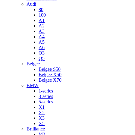
Audi
80
100
A1
A2
A3
A4
A5
A6
Q3
Q5
Belgee
Belgee S50
Belgee X50
Belgee X70
BMW
1-series
3-series
5-series
X1
X2
X3
X5
Brilliance
M2