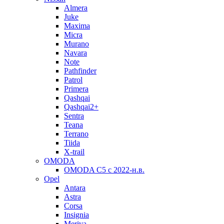
Almera
Juke
Maxima
Micra
Murano
Navara
Note
Pathfinder
Patrol
Primera
Qashqai
Qashqai2+
Sentra
Teana
Terrano
Tiida
X-trail
OMODA
OMODA C5 c 2022-н.в.
Opel
Antara
Astra
Corsa
Insignia
Meriva