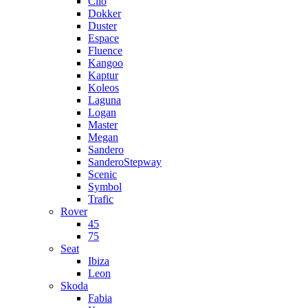
Clio
Dokker
Duster
Espace
Fluence
Kangoo
Kaptur
Koleos
Laguna
Logan
Master
Megan
Sandero
SanderoStepway
Scenic
Symbol
Trafic
Rover
45
75
Seat
Ibiza
Leon
Skoda
Fabia