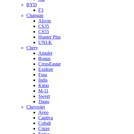
BYD
F3
Changan
Alsvin
CS35
CS55
Hunter Plus
UNI-K
Chery
Amulet
Bonus
CrossEastar
Explore
Fora
Indis
Kimo
M-11
Sweet
Tiggo
Chevrolet
Aveo
Captiva
Cobalt
Cruze
Epica