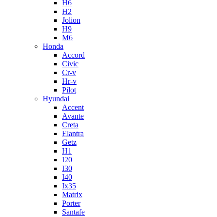
H6
H2
Jolion
H9
M6
Honda
Accord
Civic
Cr-v
Hr-v
Pilot
Hyundai
Accent
Avante
Creta
Elantra
Getz
H1
I20
I30
I40
Ix35
Matrix
Porter
Santafe