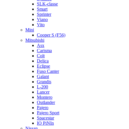
SLK-classe
Smart
Sprinter
Viano
Vito
Mini
Cooper S (F56)
Mitsubishi
Asx
Carisma
Colt
Delica
Eclipse
Fuso Canter
Galant
Grandis
L-200
Lancer
Montero
Outlander
Pajero
Pajero Sport
Spacestar
IO PiNIn
Nissan