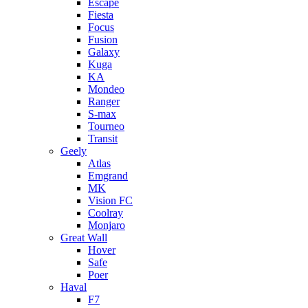
Escape
Fiesta
Focus
Fusion
Galaxy
Kuga
KA
Mondeo
Ranger
S-max
Tourneo
Transit
Geely
Atlas
Emgrand
MK
Vision FC
Coolray
Monjaro
Great Wall
Hover
Safe
Poer
Haval
F7