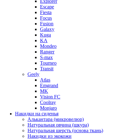
Explorer
Escape
Fiesta
Focus
Fusion
Galaxy
Kuga
KA
Mondeo
Ranger
S-max
Tourneo
Transit
Geely
Atlas
Emgrand
MK
Vision FC
Coolray
Monjaro
Накидки на сиденья
Алькантара (микровелюр)
Натуральная овчина (шкура)
Натуральная шерсть (основа ткань)
Накидки из экокожи