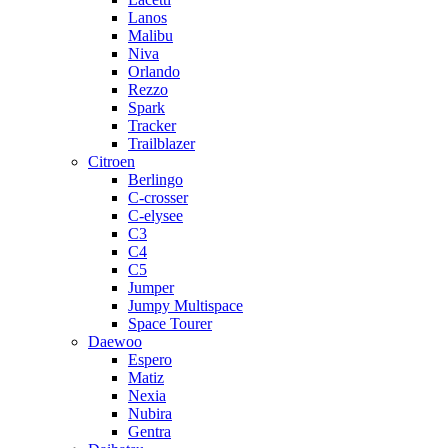
Lanos
Malibu
Niva
Orlando
Rezzo
Spark
Tracker
Trailblazer
Citroen
Berlingo
C-crosser
C-elysee
C3
C4
C5
Jumper
Jumpy Multispace
Space Tourer
Daewoo
Espero
Matiz
Nexia
Nubira
Gentra