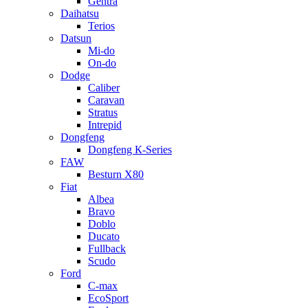
Gentra
Daihatsu
Terios
Datsun
Mi-do
On-do
Dodge
Caliber
Caravan
Stratus
Intrepid
Dongfeng
Dongfeng К-Series
FAW
Besturn Х80
Fiat
Albea
Bravo
Doblo
Ducato
Fullback
Scudo
Ford
C-max
EcoSport