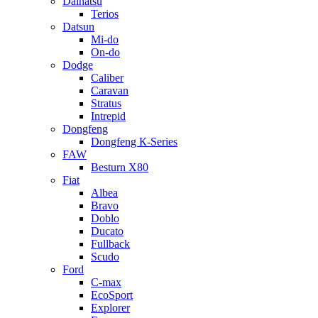
Daihatsu
Terios
Datsun
Mi-do
On-do
Dodge
Caliber
Caravan
Stratus
Intrepid
Dongfeng
Dongfeng К-Series
FAW
Besturn Х80
Fiat
Albea
Bravo
Doblo
Ducato
Fullback
Scudo
Ford
C-max
EcoSport
Explorer