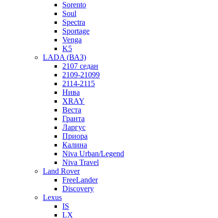
Sorento
Soul
Spectra
Sportage
Venga
K5
LADA (ВАЗ)
2107 седан
2109-21099
2114-2115
Нива
XRAY
Веста
Гранта
Ларгус
Приора
Калина
Niva Urban/Legend
Niva Travel
Land Rover
FreeLander
Discovery
Lexus
IS
LX