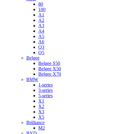
80
100
A1
A2
A3
A4
A5
A6
Q3
Q5
Belgee
Belgee S50
Belgee X50
Belgee X70
BMW
1-series
3-series
5-series
X1
X2
X3
X5
Brilliance
M2
BYD