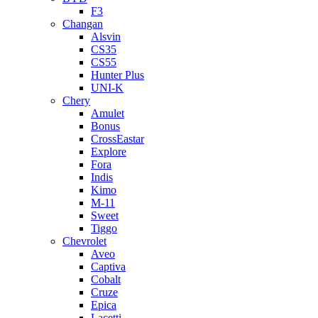
F3
Changan
Alsvin
CS35
CS55
Hunter Plus
UNI-K
Chery
Amulet
Bonus
CrossEastar
Explore
Fora
Indis
Kimo
M-11
Sweet
Tiggo
Chevrolet
Aveo
Captiva
Cobalt
Cruze
Epica
Lacetti