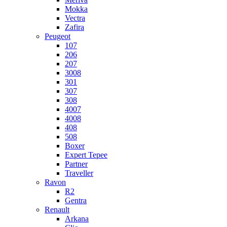
Mokka
Vectra
Zafira
Peugeot
107
206
207
3008
301
307
308
4007
4008
408
508
Boxer
Expert Tepee
Partner
Traveller
Ravon
R2
Gentra
Renault
Arkana