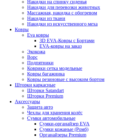
Накидки на спинку сиденья
Накидки для перевозки животных
Массажная, накидка с обогревом
Накидки из ткани
Накидки из искусственного меха
Ковры
Eva ковры
3D EVA-Ковры с Бортами
EVA-ковры на заказ
Экокожа
Ворс
Подпятники
Коврики сетка модельные
Ковры багажника
Ковры резиновые с высоким бортом
Шторки каркасные
Шторки Satandart
Шторки Premium
Аксессуары
Защита авто
Чехлы для хранения колёс
Сумки автомобильные
Сумки-органайзер EVA
Сумки кожаные (Ромб)
Органайзеры Premium