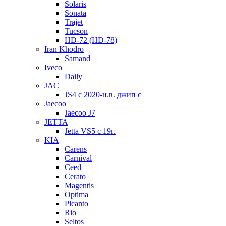
Solaris
Sonata
Trajet
Tucson
HD-72 (HD-78)
Iran Khodro
Samand
Iveco
Daily
JAC
JS4 с 2020-н.в. джип с
Jaecoo
Jaecoo J7
JETTA
Jetta VS5 с 19г.
KIA
Carens
Carnival
Ceed
Cerato
Magentis
Optima
Picanto
Rio
Seltos