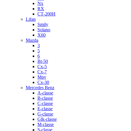
Nx
RX
СТ-200H
Lifan
Smily
Solano
X60
Mazda
3
5
6
Bt-50
Cx-5
Cx-7
Mpv
Cx-30
Mercedes Benz
A-classe
B-classe
C-classe
E-classe
G-classe
Glk-classe
M-classe
S-classe