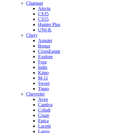
Changan
Alsvin
CS35
CS55
Hunter Plus
UNI-K
Chery
Amulet
Bonus
CrossEastar
Explore
Fora
Indis
Kimo
M-11
Sweet
Tiggo
Chevrolet
Aveo
Captiva
Cobalt
Cruze
Epica
Lacetti
Lanos