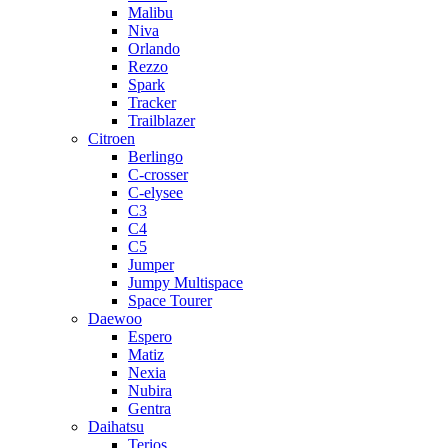
Malibu
Niva
Orlando
Rezzo
Spark
Tracker
Trailblazer
Citroen
Berlingo
C-crosser
C-elysee
C3
C4
C5
Jumper
Jumpy Multispace
Space Tourer
Daewoo
Espero
Matiz
Nexia
Nubira
Gentra
Daihatsu
Terios