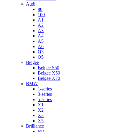
Audi
80
100
A1
A2
A3
A4
A5
A6
Q3
Q5
Belgee
Belgee S50
Belgee X50
Belgee X70
BMW
1-series
3-series
5-series
X1
X2
X3
X5
Brilliance
M2