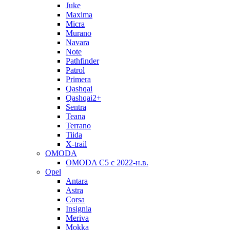
Juke
Maxima
Micra
Murano
Navara
Note
Pathfinder
Patrol
Primera
Qashqai
Qashqai2+
Sentra
Teana
Terrano
Tiida
X-trail
OMODA
OMODA C5 c 2022-н.в.
Opel
Antara
Astra
Corsa
Insignia
Meriva
Mokka