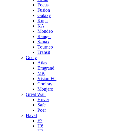
Focus
Fusion
Galaxy
Kuga
KA
Mondeo
Ranger
S-max
Tourneo
Transit
Geely
Atlas
Emgrand
MK
Vision FC
Coolray
Monjaro
Great Wall
Hover
Safe
Poer
Haval
F7
H6