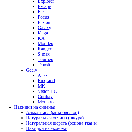
Explorer
Escape
Fiesta
Focus
Fusion
Galaxy
Kuga
KA
Mondeo
Ranger
S-max
Tourneo
Transit
Geely
Atlas
Emgrand
MK
Vision FC
Coolray
Monjaro
Накидки на сиденья
Алькантара (микровелюр)
Натуральная овчина (шкура)
Натуральная шерсть (основа ткань)
Накидки из экокожи