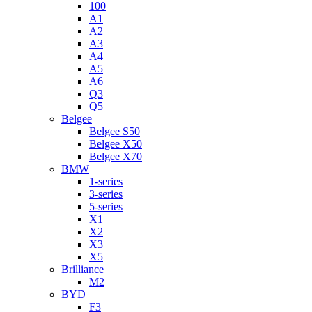
100
A1
A2
A3
A4
A5
A6
Q3
Q5
Belgee
Belgee S50
Belgee X50
Belgee X70
BMW
1-series
3-series
5-series
X1
X2
X3
X5
Brilliance
M2
BYD
F3