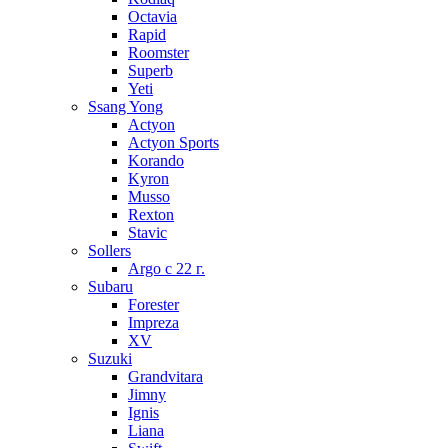
Octavia
Rapid
Roomster
Superb
Yeti
Ssang Yong
Actyon
Actyon Sports
Korando
Kyron
Musso
Rexton
Stavic
Sollers
Argo с 22 г.
Subaru
Forester
Impreza
XV
Suzuki
Grandvitara
Jimny
Ignis
Liana