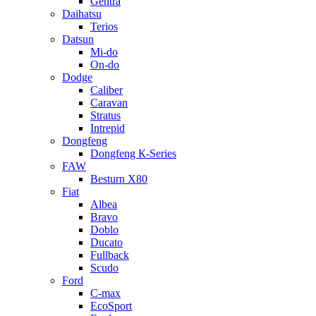
Gentra
Daihatsu
Terios
Datsun
Mi-do
On-do
Dodge
Caliber
Caravan
Stratus
Intrepid
Dongfeng
Dongfeng К-Series
FAW
Besturn Х80
Fiat
Albea
Bravo
Doblo
Ducato
Fullback
Scudo
Ford
C-max
EcoSport