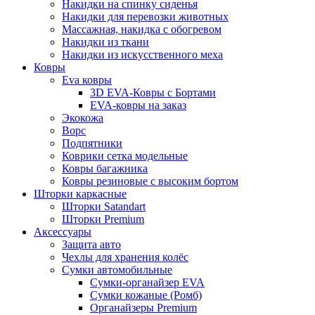
Накидки на спинку сиденья
Накидки для перевозки животных
Массажная, накидка с обогревом
Накидки из ткани
Накидки из искусственного меха
Ковры
Eva ковры
3D EVA-Ковры с Бортами
EVA-ковры на заказ
Экокожа
Ворс
Подпятники
Коврики сетка модельные
Ковры багажника
Ковры резиновые с высоким бортом
Шторки каркасные
Шторки Satandart
Шторки Premium
Аксессуары
Защита авто
Чехлы для хранения колёс
Сумки автомобильные
Сумки-органайзер EVA
Сумки кожаные (Ромб)
Органайзеры Premium