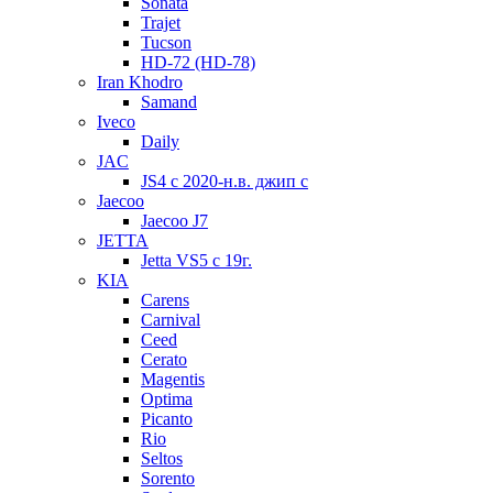
Sonata
Trajet
Tucson
HD-72 (HD-78)
Iran Khodro
Samand
Iveco
Daily
JAC
JS4 с 2020-н.в. джип с
Jaecoo
Jaecoo J7
JETTA
Jetta VS5 с 19г.
KIA
Carens
Carnival
Ceed
Cerato
Magentis
Optima
Picanto
Rio
Seltos
Sorento