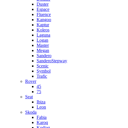
Duster
Espace
Fluence
Kangoo
Kaptur
Koleos
Laguna
Logan
Master
Megan
Sandero
SanderoStepway
Scenic
Symbol
Trafic
Rover
45
75
Seat
Ibiza
Leon
Skoda
Fabia
Karoq
Kodiaq