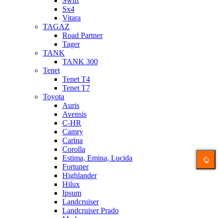
Swift
Sx4
Vitara
TAGAZ
Road Partner
Tager
TANK
TANK 300
Tenet
Tenet T4
Tenet T7
Toyota
Auris
Avensis
C-HR
Camry
Carina
Corolla
Estima, Emina, Lucida
Fortuner
Highlander
Hilux
Ipsum
Landcruiser
Landcruiser Prado