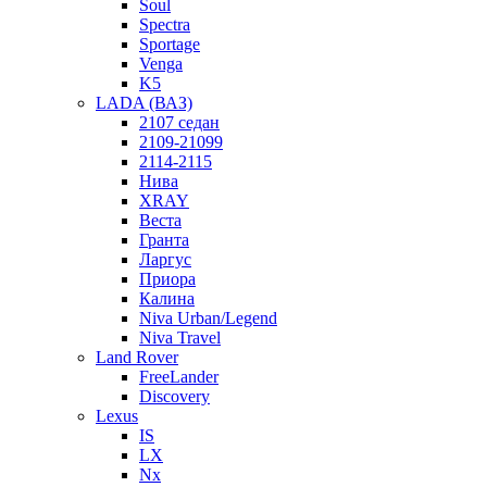
Soul
Spectra
Sportage
Venga
K5
LADA (ВАЗ)
2107 седан
2109-21099
2114-2115
Нива
XRAY
Веста
Гранта
Ларгус
Приора
Калина
Niva Urban/Legend
Niva Travel
Land Rover
FreeLander
Discovery
Lexus
IS
LX
Nx