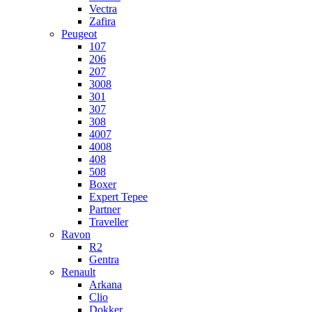
Vectra
Zafira
Peugeot
107
206
207
3008
301
307
308
4007
4008
408
508
Boxer
Expert Tepee
Partner
Traveller
Ravon
R2
Gentra
Renault
Arkana
Clio
Dokker