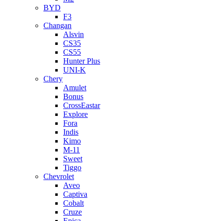
BYD
F3
Changan
Alsvin
CS35
CS55
Hunter Plus
UNI-K
Chery
Amulet
Bonus
CrossEastar
Explore
Fora
Indis
Kimo
M-11
Sweet
Tiggo
Chevrolet
Aveo
Captiva
Cobalt
Cruze
Epica