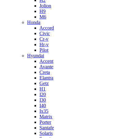
H2
Jolion
H9
M6
Honda
Accord
Civic
Cr-v
Hr-v
Pilot
Hyundai
Accent
Avante
Creta
Elantra
Getz
H1
I20
I30
I40
Ix35
Matrix
Porter
Santafe
Solaris