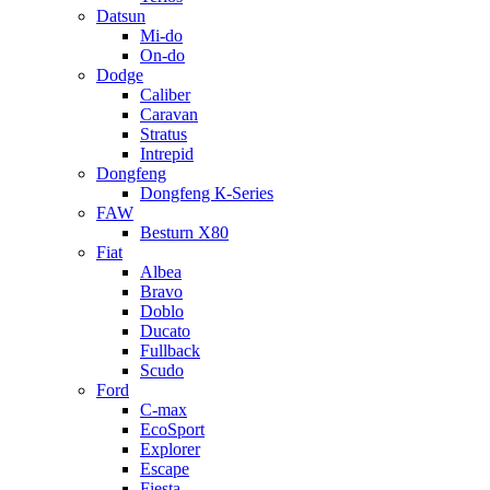
Datsun
Mi-do
On-do
Dodge
Caliber
Caravan
Stratus
Intrepid
Dongfeng
Dongfeng К-Series
FAW
Besturn Х80
Fiat
Albea
Bravo
Doblo
Ducato
Fullback
Scudo
Ford
C-max
EcoSport
Explorer
Escape
Fiesta