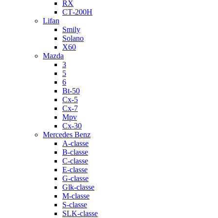
RX
СТ-200H
Lifan
Smily
Solano
X60
Mazda
3
5
6
Bt-50
Cx-5
Cx-7
Mpv
Cx-30
Mercedes Benz
A-classe
B-classe
C-classe
E-classe
G-classe
Glk-classe
M-classe
S-classe
SLK-classe