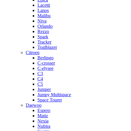
Lacetti
Lanos
Malibu
Niva
Orlando
Rezzo
Spark
Tracker
Trailblazer
Citroen
Berlingo
C-crosser
C-elysee
C3
C4
C5
Jumper
Jumpy Multispace
Space Tourer
Daewoo
Espero
Matiz
Nexia
Nubira