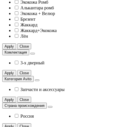
Экокожа Ромб
Алькантара ромб
Экокожа + Велюр
Брезент
Жаккард
Жаккард+Экокожа
Лён
Apply
Close
Комлектация
3-х дверный
Apply
Close
Категория Avito
Запчасти и аксессуары
Apply
Close
Страна происхождения
Россия
Apply
Close