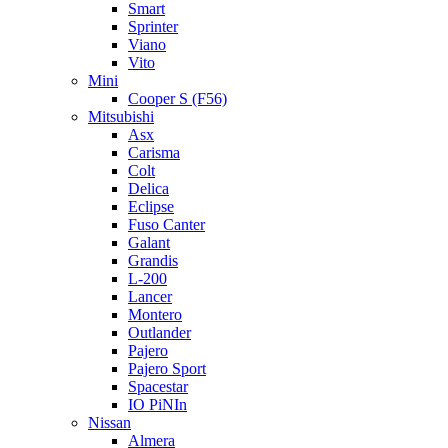
Smart
Sprinter
Viano
Vito
Mini
Cooper S (F56)
Mitsubishi
Asx
Carisma
Colt
Delica
Eclipse
Fuso Canter
Galant
Grandis
L-200
Lancer
Montero
Outlander
Pajero
Pajero Sport
Spacestar
IO PiNIn
Nissan
Almera