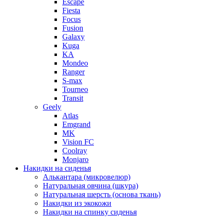
Escape
Fiesta
Focus
Fusion
Galaxy
Kuga
KA
Mondeo
Ranger
S-max
Tourneo
Transit
Geely
Atlas
Emgrand
MK
Vision FC
Coolray
Monjaro
Накидки на сиденья
Алькантара (микровелюр)
Натуральная овчина (шкура)
Натуральная шерсть (основа ткань)
Накидки из экокожи
Накидки на спинку сиденья