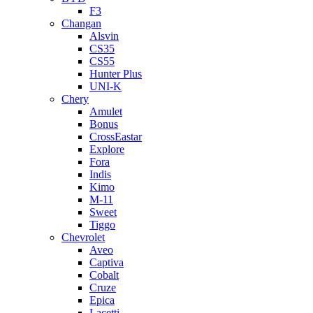
F3
Changan
Alsvin
CS35
CS55
Hunter Plus
UNI-K
Chery
Amulet
Bonus
CrossEastar
Explore
Fora
Indis
Kimo
M-11
Sweet
Tiggo
Chevrolet
Aveo
Captiva
Cobalt
Cruze
Epica
Lacetti