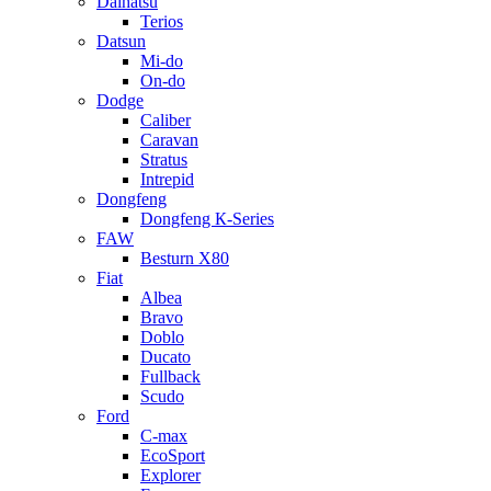
Daihatsu
Terios
Datsun
Mi-do
On-do
Dodge
Caliber
Caravan
Stratus
Intrepid
Dongfeng
Dongfeng К-Series
FAW
Besturn Х80
Fiat
Albea
Bravo
Doblo
Ducato
Fullback
Scudo
Ford
C-max
EcoSport
Explorer