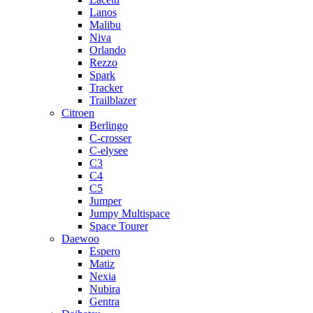
Lanos
Malibu
Niva
Orlando
Rezzo
Spark
Tracker
Trailblazer
Citroen
Berlingo
C-crosser
C-elysee
C3
C4
C5
Jumper
Jumpy Multispace
Space Tourer
Daewoo
Espero
Matiz
Nexia
Nubira
Gentra