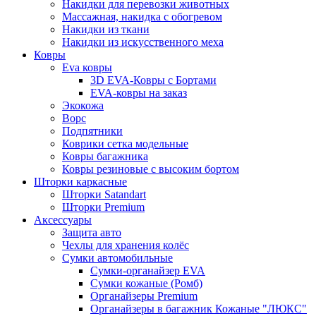
Накидки для перевозки животных
Массажная, накидка с обогревом
Накидки из ткани
Накидки из искусственного меха
Ковры
Eva ковры
3D EVA-Ковры с Бортами
EVA-ковры на заказ
Экокожа
Ворс
Подпятники
Коврики сетка модельные
Ковры багажника
Ковры резиновые с высоким бортом
Шторки каркасные
Шторки Satandart
Шторки Premium
Аксессуары
Защита авто
Чехлы для хранения колёс
Сумки автомобильные
Сумки-органайзер EVA
Сумки кожаные (Ромб)
Органайзеры Premium
Органайзеры в багажник Кожаные "ЛЮКС"