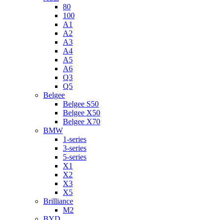
80
100
A1
A2
A3
A4
A5
A6
Q3
Q5
Belgee
Belgee S50
Belgee X50
Belgee X70
BMW
1-series
3-series
5-series
X1
X2
X3
X5
Brilliance
M2
BYD