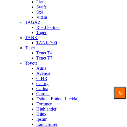
Liana
Swift
Sx4
Vitara
TAGAZ
Road Partner
Tager
TANK
TANK 300
Tenet
Tenet T4
Tenet T7
Toyota
Auris
Avensis
C-HR
Camry
Carina
Corolla
Estima, Emina, Lucida
Fortuner
Highlander
Hilux
Ipsum
Landcruiser