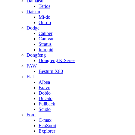
Daihatsu
Terios
Datsun
Mi-do
On-do
Dodge
Caliber
Caravan
Stratus
Intrepid
Dongfeng
Dongfeng К-Series
FAW
Besturn Х80
Fiat
Albea
Bravo
Doblo
Ducato
Fullback
Scudo
Ford
C-max
EcoSport
Explorer