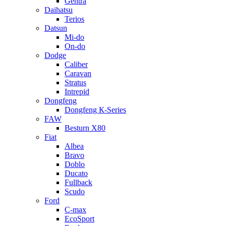
Gentra
Daihatsu
Terios
Datsun
Mi-do
On-do
Dodge
Caliber
Caravan
Stratus
Intrepid
Dongfeng
Dongfeng К-Series
FAW
Besturn Х80
Fiat
Albea
Bravo
Doblo
Ducato
Fullback
Scudo
Ford
C-max
EcoSport