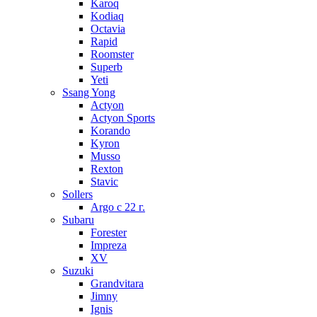
Karoq
Kodiaq
Octavia
Rapid
Roomster
Superb
Yeti
Ssang Yong
Actyon
Actyon Sports
Korando
Kyron
Musso
Rexton
Stavic
Sollers
Argo с 22 г.
Subaru
Forester
Impreza
XV
Suzuki
Grandvitara
Jimny
Ignis