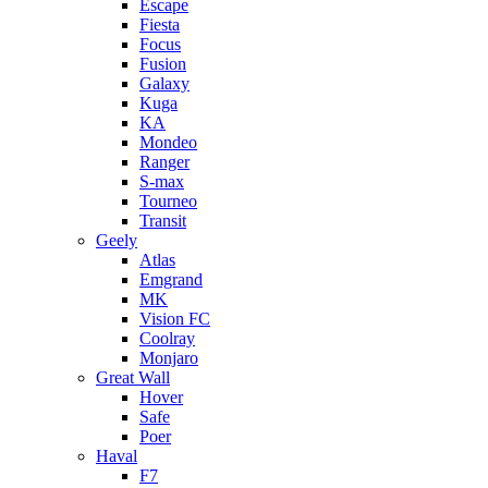
Escape
Fiesta
Focus
Fusion
Galaxy
Kuga
KA
Mondeo
Ranger
S-max
Tourneo
Transit
Geely
Atlas
Emgrand
MK
Vision FC
Coolray
Monjaro
Great Wall
Hover
Safe
Poer
Haval
F7