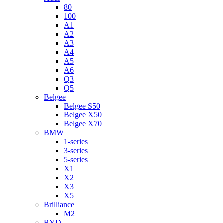
80
100
A1
A2
A3
A4
A5
A6
Q3
Q5
Belgee
Belgee S50
Belgee X50
Belgee X70
BMW
1-series
3-series
5-series
X1
X2
X3
X5
Brilliance
M2
BYD