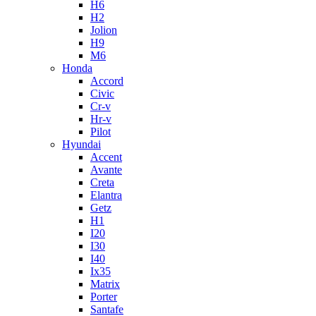
H6
H2
Jolion
H9
M6
Honda
Accord
Civic
Cr-v
Hr-v
Pilot
Hyundai
Accent
Avante
Creta
Elantra
Getz
H1
I20
I30
I40
Ix35
Matrix
Porter
Santafe