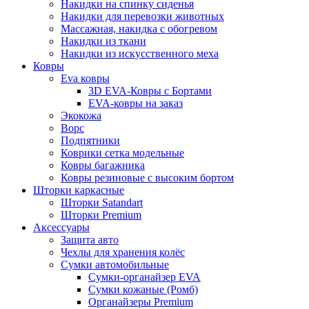
Накидки на спинку сиденья
Накидки для перевозки животных
Массажная, накидка с обогревом
Накидки из ткани
Накидки из искусственного меха
Ковры
Eva ковры
3D EVA-Ковры с Бортами
EVA-ковры на заказ
Экокожа
Ворс
Подпятники
Коврики сетка модельные
Ковры багажника
Ковры резиновые с высоким бортом
Шторки каркасные
Шторки Satandart
Шторки Premium
Аксессуары
Защита авто
Чехлы для хранения колёс
Сумки автомобильные
Сумки-органайзер EVA
Сумки кожаные (Ромб)
Органайзеры Premium