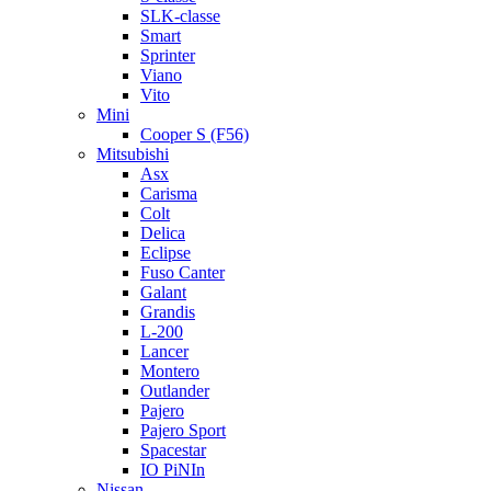
SLK-classe
Smart
Sprinter
Viano
Vito
Mini
Cooper S (F56)
Mitsubishi
Asx
Carisma
Colt
Delica
Eclipse
Fuso Canter
Galant
Grandis
L-200
Lancer
Montero
Outlander
Pajero
Pajero Sport
Spacestar
IO PiNIn
Nissan