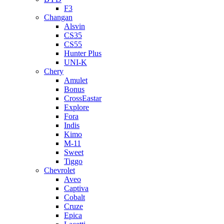
F3
Changan
Alsvin
CS35
CS55
Hunter Plus
UNI-K
Chery
Amulet
Bonus
CrossEastar
Explore
Fora
Indis
Kimo
M-11
Sweet
Tiggo
Chevrolet
Aveo
Captiva
Cobalt
Cruze
Epica