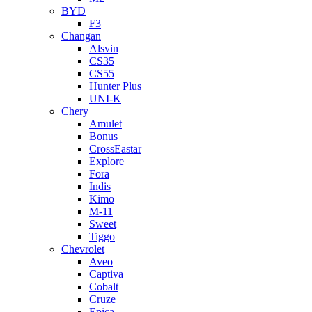
BYD
F3
Changan
Alsvin
CS35
CS55
Hunter Plus
UNI-K
Chery
Amulet
Bonus
CrossEastar
Explore
Fora
Indis
Kimo
M-11
Sweet
Tiggo
Chevrolet
Aveo
Captiva
Cobalt
Cruze
Epica