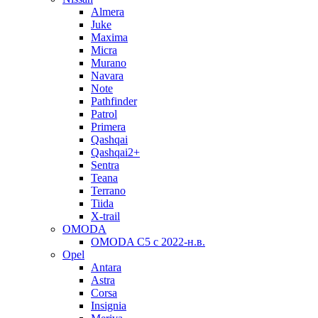
Almera
Juke
Maxima
Micra
Murano
Navara
Note
Pathfinder
Patrol
Primera
Qashqai
Qashqai2+
Sentra
Teana
Terrano
Tiida
X-trail
OMODA
OMODA C5 c 2022-н.в.
Opel
Antara
Astra
Corsa
Insignia