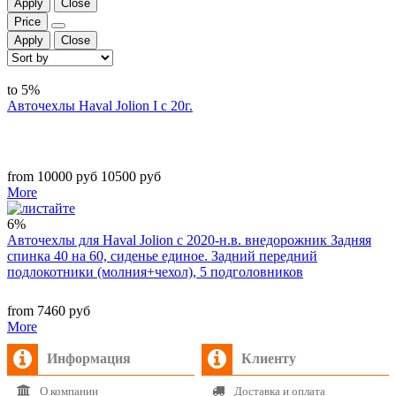
Apply
Close
Price
Apply
Close
to 5%
Авточехлы Haval Jolion I с 20г.
from 10000 руб
10500 руб
More
6%
Авточехлы для Haval Jolion с 2020-н.в. внедорожник Задняя
спинка 40 на 60, сиденье единое. Задний передний
подлокотники (молния+чехол), 5 подголовников
from 7460 руб
More
Информация
Клиенту
О компании
Доставка и оплата