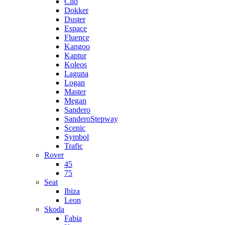
Clio
Dokker
Duster
Espace
Fluence
Kangoo
Kaptur
Koleos
Laguna
Logan
Master
Megan
Sandero
SanderoStepway
Scenic
Symbol
Trafic
Rover
45
75
Seat
Ibiza
Leon
Skoda
Fabia