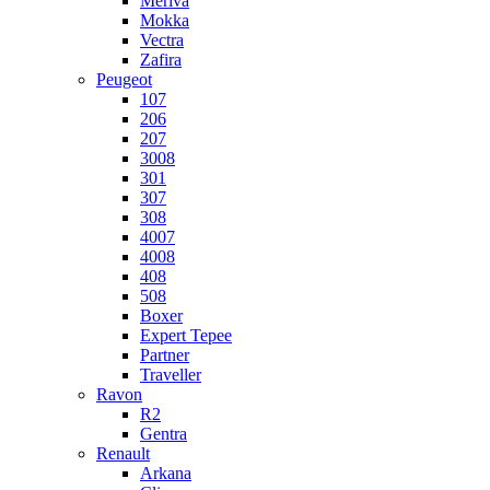
Meriva
Mokka
Vectra
Zafira
Peugeot
107
206
207
3008
301
307
308
4007
4008
408
508
Boxer
Expert Tepee
Partner
Traveller
Ravon
R2
Gentra
Renault
Arkana