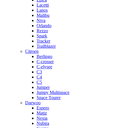
Lacetti
Lanos
Malibu
Niva
Orlando
Rezzo
Spark
Tracker
Trailblazer
Citroen
Berlingo
C-crosser
C-elysee
C3
C4
C5
Jumper
Jumpy Multispace
Space Tourer
Daewoo
Espero
Matiz
Nexia
Nubira