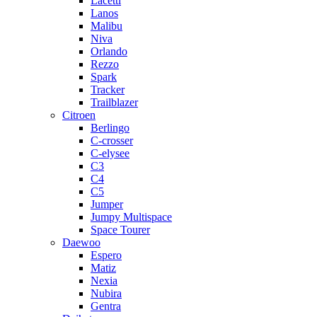
Lacetti
Lanos
Malibu
Niva
Orlando
Rezzo
Spark
Tracker
Trailblazer
Citroen
Berlingo
C-crosser
C-elysee
C3
C4
C5
Jumper
Jumpy Multispace
Space Tourer
Daewoo
Espero
Matiz
Nexia
Nubira
Gentra