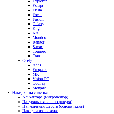
Explorer
Escape
Fiesta
Focus
Fusion
Galaxy
Kuga
KA
Mondeo
Ranger
S-max
Tourneo
Transit
Geely
Atlas
Emgrand
MK
Vision FC
Coolray
Monjaro
Накидки на сиденья
Алькантара (микровелюр)
Натуральная овчина (шкура)
Натуральная шерсть (основа ткань)
Накидки из экокожи