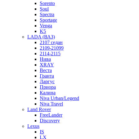
Sorento
Soul
Spectra
Sportage
Venga
K5
LADA (ВАЗ)
2107 седан
2109-21099
2114-2115
Нива
XRAY
Веста
Гранта
Ларгус
Приора
Калина
Niva Urban/Legend
Niva Travel
Land Rover
FreeLander
Discovery
Lexus
IS
LX