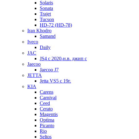
Solaris
Sonata
Trajet
Tucson
HD-72 (HD-78)
Iran Khodro
Samand
Iveco
Daily
JAC
JS4 с 2020-н.в. джип с
Jaecoo
Jaecoo J7
JETTA
Jetta VS5 с 19г.
KIA
Carens
Carnival
Ceed
Cerato
Magentis
Optima
Picanto
Rio
Seltos