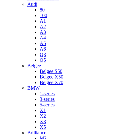
Audi
80
100
A1
A2
A3
A4
A5
A6
Q3
Q5
Belgee
Belgee S50
Belgee X50
Belgee X70
BMW
1-series
3-series
5-series
X1
X2
X3
X5
Brilliance
M2