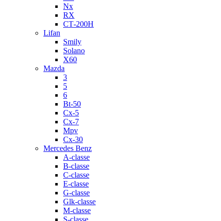
Nx
RX
СТ-200H
Lifan
Smily
Solano
X60
Mazda
3
5
6
Bt-50
Cx-5
Cx-7
Mpv
Cx-30
Mercedes Benz
A-classe
B-classe
C-classe
E-classe
G-classe
Glk-classe
M-classe
S-classe