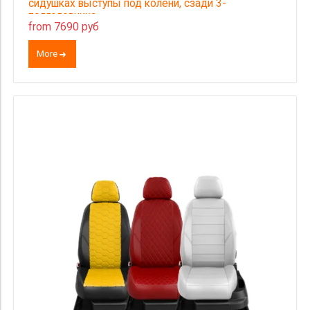
сидушках выступы под колени, сзади 3-
подголовника
from 7690 руб
More