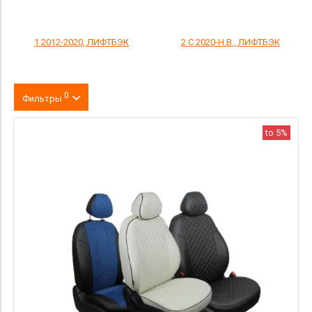
1 2012-2020, ЛИФТБЭК
2 С 2020-Н.В., ЛИФТБЭК
0
Фильтры
Цвет
to 5%
производитель
материал
Комлектация
Категория Avito
Страна происхождения
Price