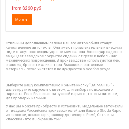
from 8260 руб
More
Стильным дополнением салона Вашего автомобиля станут
качественные авточехлы. Они имеют привлекательный внешний
вид и станут настоящим украшением салона. Аксессуар надежно
защищает заводское покрытие сидений от грязи и небольших
механических повреждений. В производстве используются лен,
экокожа, брезент и алькантара. Высококачественные
материалы легко чистятся и не нуждаются в особом уходе.
Выберите Вашу комплектацию и жмите кнопку "ВАРИАНТЫ" -
далее крутите карусель с цветом, для выбора подходящего
варианта. Если Вы не нашли нужный вариант, то напишите нам,
для проверки наличия.
У нас Вы можете приобрести и установить модельные авточехлы
от ведущих Российских производителей для Вашего Skoda Rapid
из экокожи, алькантары, жаккарда, велюра. Ромб, Соты или
классика - что выбираешь ты?