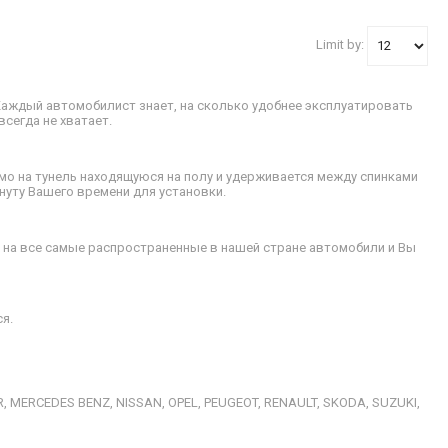
Limit by:
Каждый автомобилист знает, на сколько удобнее эксплуатировать
сегда не хватает.
о на тунель находящуюся на полу и удерживается между спинками
нуту Вашего времени для установки.
на все самые распространенные в нашей стране автомобили и Вы
я.
, MERCEDES BENZ, NISSAN, OPEL, PEUGEOT, RENAULT, SKODA, SUZUKI,