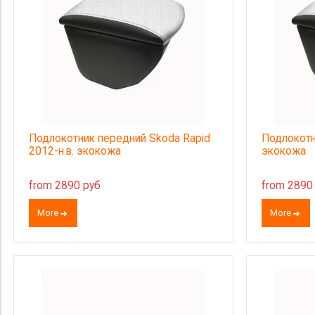
Подлокотник передний Skoda Rapid
Подлокотн
2012-н.в. экокожа
экокожа
from 2890 руб
from 2890
More
More