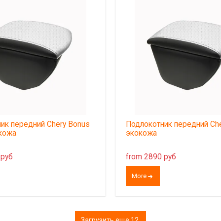
ик передний Chery Bonus
Подлокотник передний Che
кожа
экокожа
 руб
from 2890 руб
More
Загрузить еще 12