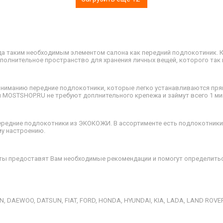
ода таким необходимым элементом салона как передний подлокотиник. 
полнительное пространство для хранения личных вещей, которого так в
ниманию передние подлокотники, которые легко устанавливаются прям
 MOSTSHOP.RU не требуют доплнительного крепежа и займут всего 1 ми
редние подлокотники из ЭКОКОЖИ. В ассортименте есть подлокотники 
у настроению.
сты предоставят Вам необходимые рекомендации и помогут определитьс
, DAEWOO, DATSUN, FIAT, FORD, HONDA, HYUNDAI, KIA, LADA, LAND ROVER