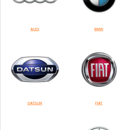
AUDI
BMW
DATSUN
FIAT