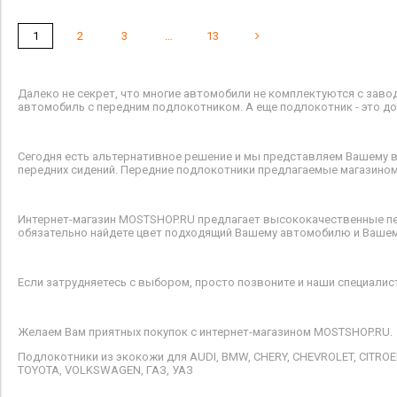
1
2
3
…
13
Далеко не секрет, что многие автомобили не комплектуются с зав
автомобиль с передним подлокотником. А еще подлокотник - это до
Сегодня есть альтернативное решение и мы представляем Вашему в
передних сидений. Передние подлокотники предлагаемые магазином
Интернет-магазин MOSTSHOP.RU предлагает высококачественные пе
обязательно найдете цвет подходящий Вашему автомобилю и Вашем
Если затрудняетесь с выбором, просто позвоните и наши специали
Желаем Вам приятных покупок с интернет-магазином MOSTSHOP.RU.
Подлокотники из экокожи для AUDI, BMW, CHERY, CHEVROLET, CITROEN
TOYOTA, VOLKSWAGEN, ГАЗ, УАЗ