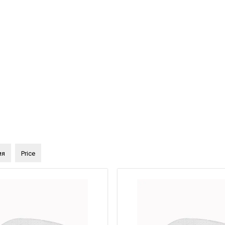
ия
Price