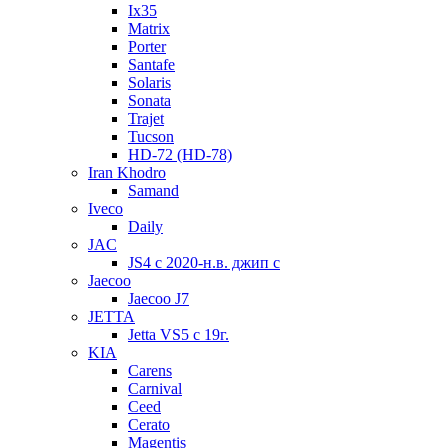
Ix35
Matrix
Porter
Santafe
Solaris
Sonata
Trajet
Tucson
HD-72 (HD-78)
Iran Khodro
Samand
Iveco
Daily
JAC
JS4 с 2020-н.в. джип с
Jaecoo
Jaecoo J7
JETTA
Jetta VS5 с 19г.
KIA
Carens
Carnival
Ceed
Cerato
Magentis