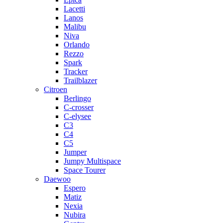
Lacetti
Lanos
Malibu
Niva
Orlando
Rezzo
Spark
Tracker
Trailblazer
Citroen
Berlingo
C-crosser
C-elysee
C3
C4
C5
Jumper
Jumpy Multispace
Space Tourer
Daewoo
Espero
Matiz
Nexia
Nubira