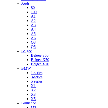
Audi
80
100
A1
A2
A3
A4
A5
A6
Q3
Q5
Belgee
Belgee S50
Belgee X50
Belgee X70
BMW
1-series
3-series
5-series
X1
X2
X3
X5
Brilliance
M2