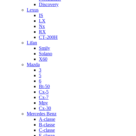
Discovery
Lexus
IS
LX
Nx
RX
СТ-200H
Lifan
Smily
Solano
X60
Mazda
3
5
6
Bt-50
Cx-5
Cx-7
Mpv
Cx-30
Mercedes Benz
A-classe
B-classe
C-classe
E-classe