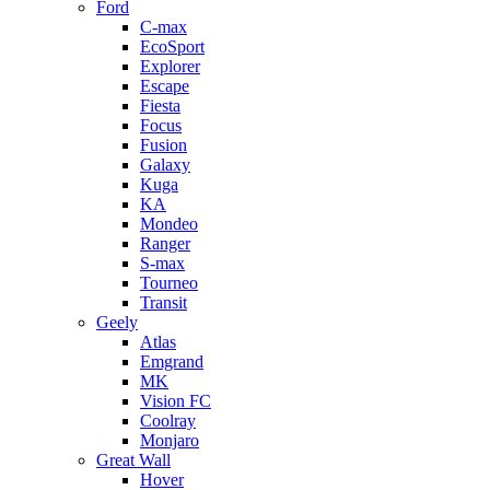
Ford
C-max
EcoSport
Explorer
Escape
Fiesta
Focus
Fusion
Galaxy
Kuga
KA
Mondeo
Ranger
S-max
Tourneo
Transit
Geely
Atlas
Emgrand
MK
Vision FC
Coolray
Monjaro
Great Wall
Hover