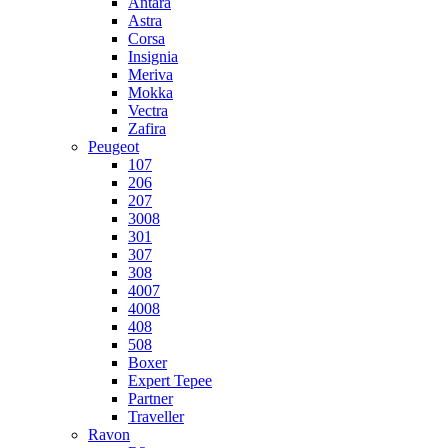
Antara
Astra
Corsa
Insignia
Meriva
Mokka
Vectra
Zafira
Peugeot
107
206
207
3008
301
307
308
4007
4008
408
508
Boxer
Expert Tepee
Partner
Traveller
Ravon