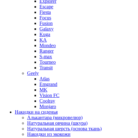
Explorer
Escape
Fiesta
Focus
Fusion
Galaxy
Kuga
KA
Mondeo
Ranger
S-max
Tourneo
Transit
Geely
Atlas
Emgrand
MK
Vision FC
Coolray
Monjaro
Накидки на сиденья
Алькантара (микровелюр)
Натуральная овчина (шкура)
Натуральная шерсть (основа ткань)
Накидки из экокожи