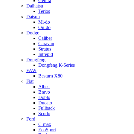
Gentra
Daihatsu
Terios
Datsun
Mi-do
On-do
Dodge
Caliber
Caravan
Stratus
Intrepid
Dongfeng
Dongfeng К-Series
FAW
Besturn Х80
Fiat
Albea
Bravo
Doblo
Ducato
Fullback
Scudo
Ford
C-max
EcoSport