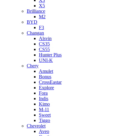
X3
X5
Brilliance
M2
BYD
F3
Changan
Alsvin
CS35
CS55
Hunter Plus
UNI-K
Chery
Amulet
Bonus
CrossEastar
Explore
Fora
Indis
Kimo
M-11
Sweet
Tiggo
Chevrolet
Aveo