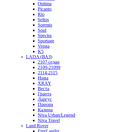
Optima
Picanto
Rio
Seltos
Sorento
Soul
Spectra
Sportage
Venga
K5
LADA (ВАЗ)
2107 седан
2109-21099
2114-2115
Нива
XRAY
Веста
Гранта
Ларгус
Приора
Калина
Niva Urban/Legend
Niva Travel
Land Rover
FreeLander