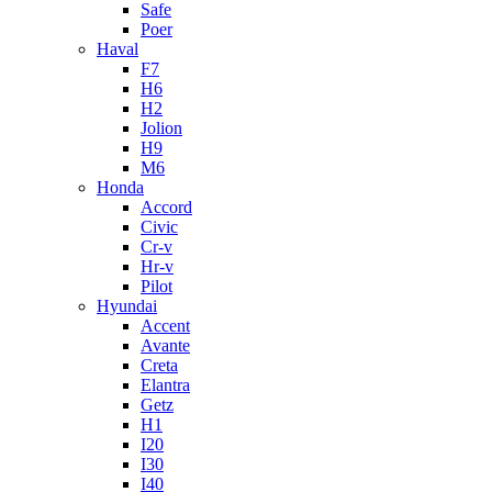
Safe
Poer
Haval
F7
H6
H2
Jolion
H9
M6
Honda
Accord
Civic
Cr-v
Hr-v
Pilot
Hyundai
Accent
Avante
Creta
Elantra
Getz
H1
I20
I30
I40