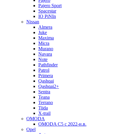
Pajero
Pajero Sport
Spacestar
IO PiNIn
Nissan
Almera
Juke
Maxima
Micra
Murano
Navara
Note
Pathfinder
Patrol
Primera
Qashqai
Qashqai2+
Sentra
Teana
Terrano
Tiida
X-trail
OMODA
OMODA C5 c 2022-н.в.
Opel