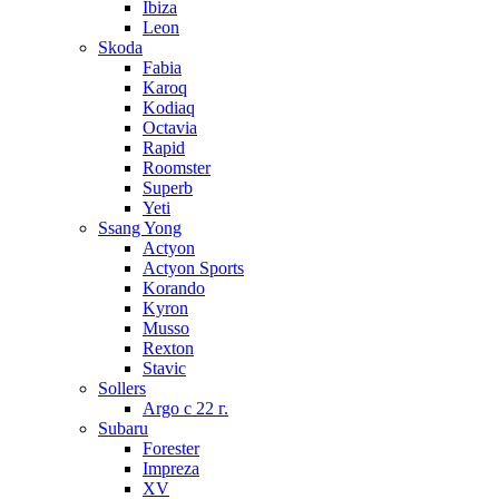
Ibiza
Leon
Skoda
Fabia
Karoq
Kodiaq
Octavia
Rapid
Roomster
Superb
Yeti
Ssang Yong
Actyon
Actyon Sports
Korando
Kyron
Musso
Rexton
Stavic
Sollers
Argo с 22 г.
Subaru
Forester
Impreza
XV