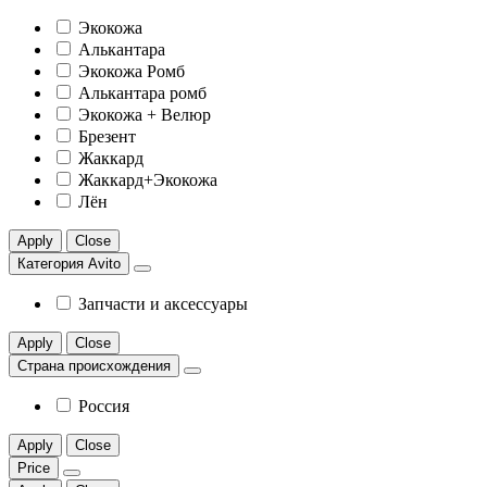
Экокожа
Алькантара
Экокожа Ромб
Алькантара ромб
Экокожа + Велюр
Брезент
Жаккард
Жаккард+Экокожа
Лён
Apply
Close
Категория Avito
Запчасти и аксессуары
Apply
Close
Страна происхождения
Россия
Apply
Close
Price