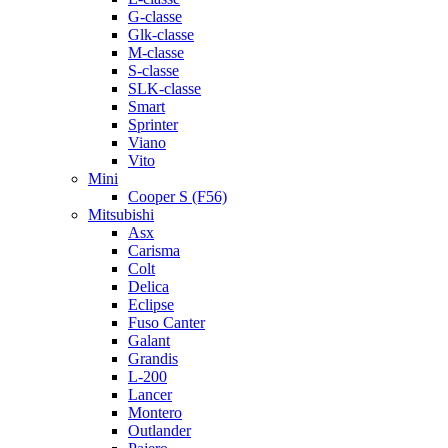
G-classe
Glk-classe
M-classe
S-classe
SLK-classe
Smart
Sprinter
Viano
Vito
Mini
Cooper S (F56)
Mitsubishi
Asx
Carisma
Colt
Delica
Eclipse
Fuso Canter
Galant
Grandis
L-200
Lancer
Montero
Outlander