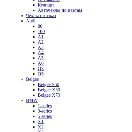
Кулпарт
Авточехлы по цветам
Чехлы на заказ
Audi
80
100
A1
A2
A3
A4
A5
A6
Q3
Q5
Belgee
Belgee S50
Belgee X50
Belgee X70
BMW
1-series
3-series
5-series
X1
X2