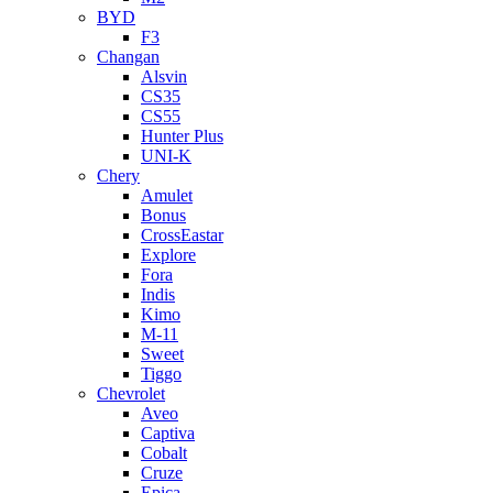
BYD
F3
Changan
Alsvin
CS35
CS55
Hunter Plus
UNI-K
Chery
Amulet
Bonus
CrossEastar
Explore
Fora
Indis
Kimo
M-11
Sweet
Tiggo
Chevrolet
Aveo
Captiva
Cobalt
Cruze
Epica