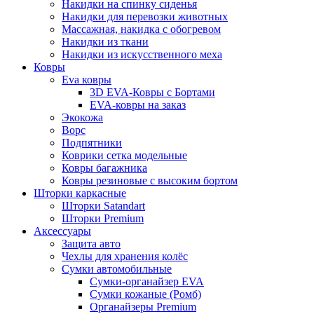
Накидки на спинку сиденья
Накидки для перевозки животных
Массажная, накидка с обогревом
Накидки из ткани
Накидки из искусственного меха
Ковры
Eva ковры
3D EVA-Ковры с Бортами
EVA-ковры на заказ
Экокожа
Ворс
Подпятники
Коврики сетка модельные
Ковры багажника
Ковры резиновые с высоким бортом
Шторки каркасные
Шторки Satandart
Шторки Premium
Аксессуары
Защита авто
Чехлы для хранения колёс
Сумки автомобильные
Сумки-органайзер EVA
Сумки кожаные (Ромб)
Органайзеры Premium