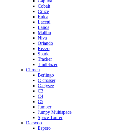
Captiva
Cobalt
Cruze
Epica
Lacetti
Lanos
Malibu
Niva
Orlando
Rezzo
Spark
Tracker
Trailblazer
Citroen
Berlingo
C-crosser
C-elysee
C3
C4
C5
Jumper
Jumpy Multispace
Space Tourer
Daewoo
Espero