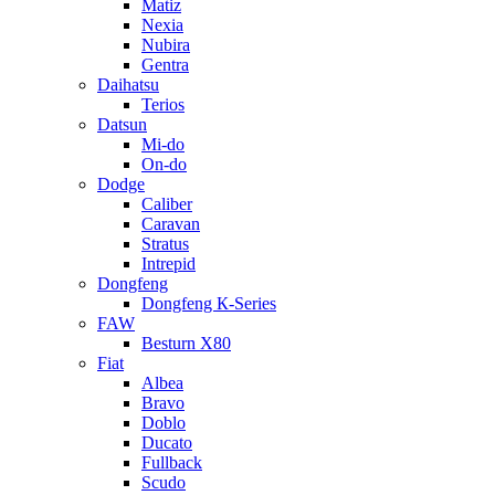
Matiz
Nexia
Nubira
Gentra
Daihatsu
Terios
Datsun
Mi-do
On-do
Dodge
Caliber
Caravan
Stratus
Intrepid
Dongfeng
Dongfeng К-Series
FAW
Besturn Х80
Fiat
Albea
Bravo
Doblo
Ducato
Fullback
Scudo