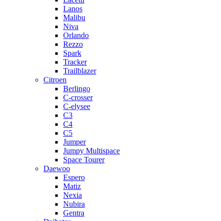
Lanos
Malibu
Niva
Orlando
Rezzo
Spark
Tracker
Trailblazer
Citroen
Berlingo
C-crosser
C-elysee
C3
C4
C5
Jumper
Jumpy Multispace
Space Tourer
Daewoo
Espero
Matiz
Nexia
Nubira
Gentra