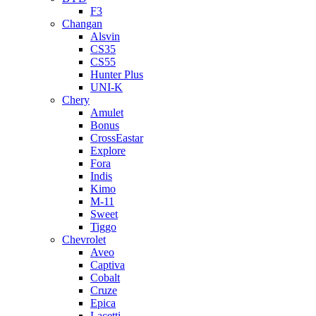
F3
Changan
Alsvin
CS35
CS55
Hunter Plus
UNI-K
Chery
Amulet
Bonus
CrossEastar
Explore
Fora
Indis
Kimo
M-11
Sweet
Tiggo
Chevrolet
Aveo
Captiva
Cobalt
Cruze
Epica
Lacetti