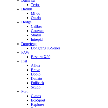
Daihatsu
Terios
Datsun
Mi-do
On-do
Dodge
Caliber
Caravan
Stratus
Intrepid
Dongfeng
Dongfeng К-Series
FAW
Besturn Х80
Fiat
Albea
Bravo
Doblo
Ducato
Fullback
Scudo
Ford
C-max
EcoSport
Explorer