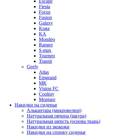
Escape
Fiesta
Focus
Fusion
Galaxy
Kuga
KA
Mondeo
Ranger
S-max
Tourneo
Transit
Geely
Atlas
Emgrand
MK
Vision FC
Coolray
Monjaro
Накидки на сиденья
Алькантара (микровелюр)
Натуральная овчина (шкура)
Натуральная шерсть (основа ткань)
Накидки из экокожи
Накидки на спинку сиденья