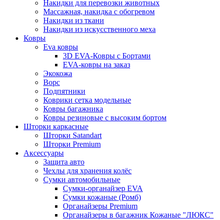
Накидки для перевозки животных
Массажная, накидка с обогревом
Накидки из ткани
Накидки из искусственного меха
Ковры
Eva ковры
3D EVA-Ковры с Бортами
EVA-ковры на заказ
Экокожа
Ворс
Подпятники
Коврики сетка модельные
Ковры багажника
Ковры резиновые с высоким бортом
Шторки каркасные
Шторки Satandart
Шторки Premium
Аксессуары
Защита авто
Чехлы для хранения колёс
Сумки автомобильные
Сумки-органайзер EVA
Сумки кожаные (Ромб)
Органайзеры Premium
Органайзеры в багажник Кожаные "ЛЮКС"