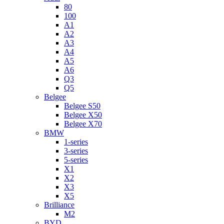
80
100
A1
A2
A3
A4
A5
A6
Q3
Q5
Belgee
Belgee S50
Belgee X50
Belgee X70
BMW
1-series
3-series
5-series
X1
X2
X3
X5
Brilliance
M2
BYD