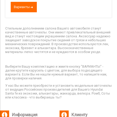
Варианты
Стильным дополнением салона Вашего автомобиля станут
качественные авточехлы. Они имеют привлекательный внешний
вид и станут настоящим украшением салона. Аксессуар надежно
защищает заводское покрытие сидений от грязи и небольших
механических повреждений. В производстве используются лен,
экокожа, брезент и алькантара. Высококачественные
материалы легко чистятся и не нуждаются в особом уходе.
Выберите Вашу комплектацию и жмите кнопку "ВАРИАНТЫ" -
далее крутите карусель с цветом, для выбора подходящего
варианта. Если Вы не нашли нужный вариант, то напишите нам,
для проверки наличия.
У нас Вы можете приобрести и установить модельные авточехлы
от ведущих Российских производителей для Вашего Hyundai
Santa fe из экокожи, алькантары, жаккарда, велюра. Ромб, Соты
или классика - что выбираешь ты?
Информация
Клиенту