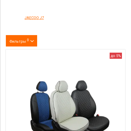
JAECOO J7
0
Фильтры
Цвет
до 5%
производитель
материал
Категория Avito
Страна происхождения
Цена