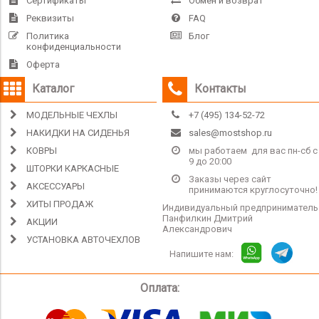
Сертификаты
Обмен и возврат
Реквизиты
FAQ
Политика
Блог
конфиденциальности
Оферта
Каталог
Контакты
МОДЕЛЬНЫЕ ЧЕХЛЫ
+7 (495) 134-52-72
НАКИДКИ НА СИДЕНЬЯ
sales@mostshop.ru
КОВРЫ
мы работаем для вас пн-сб с
9 до 20:00
ШТОРКИ КАРКАСНЫЕ
Заказы через сайт
АКСЕССУАРЫ
принимаются круглосуточно!
ХИТЫ ПРОДАЖ
Индивидуальный предприниматель
Панфилкин Дмитрий
АКЦИИ
Александрович
УСТАНОВКА АВТОЧЕХЛОВ
Напишите нам:
Оплата: