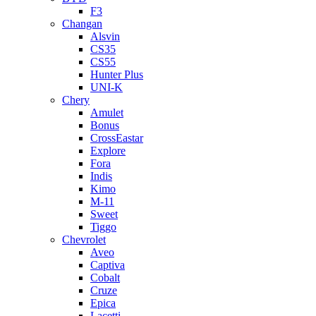
F3
Changan
Alsvin
CS35
CS55
Hunter Plus
UNI-K
Chery
Amulet
Bonus
CrossEastar
Explore
Fora
Indis
Kimo
M-11
Sweet
Tiggo
Chevrolet
Aveo
Captiva
Cobalt
Cruze
Epica
Lacetti