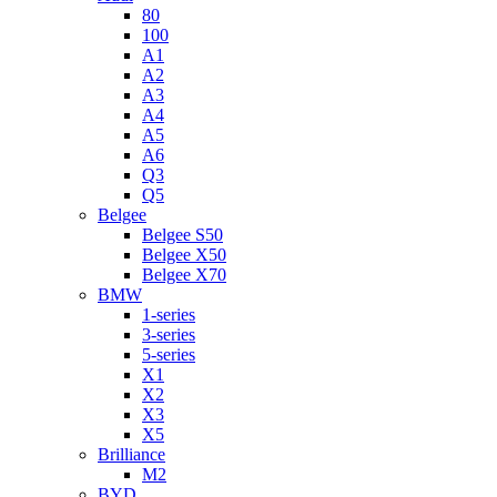
80
100
A1
A2
A3
A4
A5
A6
Q3
Q5
Belgee
Belgee S50
Belgee X50
Belgee X70
BMW
1-series
3-series
5-series
X1
X2
X3
X5
Brilliance
M2
BYD