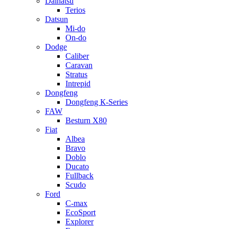
Daihatsu
Terios
Datsun
Mi-do
On-do
Dodge
Caliber
Caravan
Stratus
Intrepid
Dongfeng
Dongfeng К-Series
FAW
Besturn Х80
Fiat
Albea
Bravo
Doblo
Ducato
Fullback
Scudo
Ford
C-max
EcoSport
Explorer