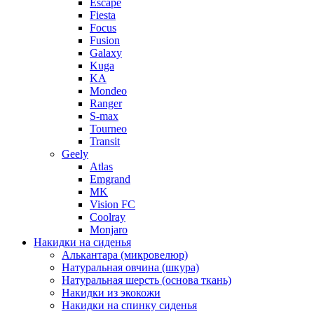
Escape
Fiesta
Focus
Fusion
Galaxy
Kuga
KA
Mondeo
Ranger
S-max
Tourneo
Transit
Geely
Atlas
Emgrand
MK
Vision FC
Coolray
Monjaro
Накидки на сиденья
Алькантара (микровелюр)
Натуральная овчина (шкура)
Натуральная шерсть (основа ткань)
Накидки из экокожи
Накидки на спинку сиденья