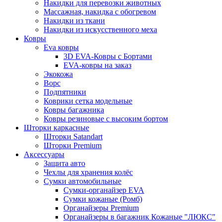
Накидки для перевозки животных
Массажная, накидка с обогревом
Накидки из ткани
Накидки из искусственного меха
Ковры
Eva ковры
3D EVA-Ковры с Бортами
EVA-ковры на заказ
Экокожа
Ворс
Подпятники
Коврики сетка модельные
Ковры багажника
Ковры резиновые с высоким бортом
Шторки каркасные
Шторки Satandart
Шторки Premium
Аксессуары
Защита авто
Чехлы для хранения колёс
Сумки автомобильные
Сумки-органайзер EVA
Сумки кожаные (Ромб)
Органайзеры Premium
Органайзеры в багажник Кожаные "ЛЮКС"