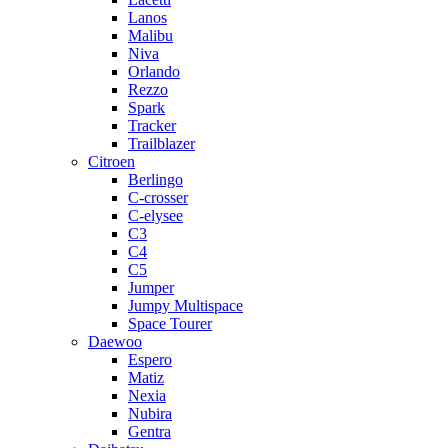
Lanos
Malibu
Niva
Orlando
Rezzo
Spark
Tracker
Trailblazer
Citroen
Berlingo
C-crosser
C-elysee
C3
C4
C5
Jumper
Jumpy Multispace
Space Tourer
Daewoo
Espero
Matiz
Nexia
Nubira
Gentra