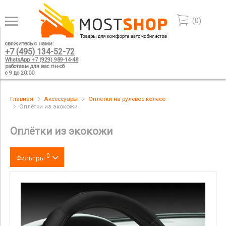
(
0
)
свяжитесь с нами:
+7 (495) 134-52-72
WhatsApp +7 (929) 989-14-48
работаем для вас пн-сб
с 9 до 20:00
Главная
Аксессуары
Оплетки на рулевое колесо
Оплётки из экокожи
Оплётки из экокожи
0
Фильтры
Цвет
производитель
материал