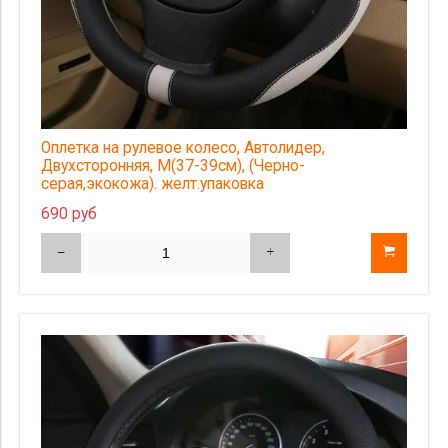
Оплетка на рулевое колесо, Автолидер,
Двухсторонняя, М(37-39см), (Черно-
серая,экокожа). желт.упаковка
690 руб