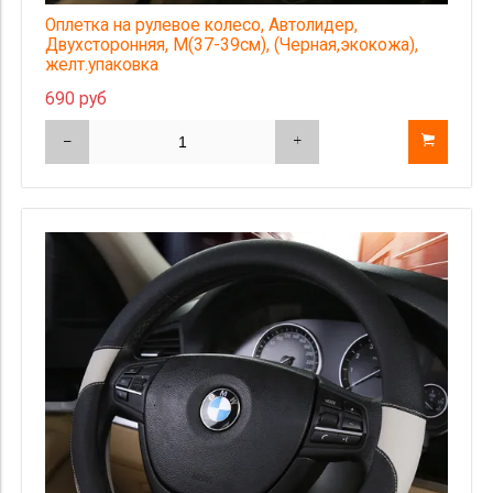
Оплетка на рулевое колесо, Автолидер,
Двухсторонняя, М(37-39см), (Черная,экокожа),
желт.упаковка
690 руб