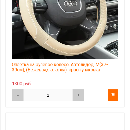
Оплетка на рулевое колесо, Автолидер, М(37-
39см), (Бежевая,экокожа), красн.упаковка
1300 руб