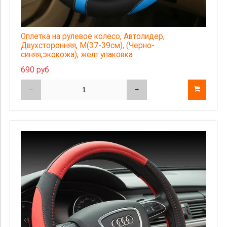
Оплетка на рулевое колесо, Автолидер,
Двухсторонняя, М(37-39см), (Черно-
синяя,экокожа), желт.упаковка
690 руб