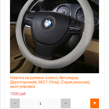
Оплетка на рулевое колесо, Автолидер,
Двухсторонняя, М(37-39см), (Серая,экокожа),
желт.упаковка
1300 руб