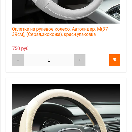
Оплетка на рулевое колесо, Автолидер, М(37-
39см), (Серая,экокожа), красн.упаковка
750 руб