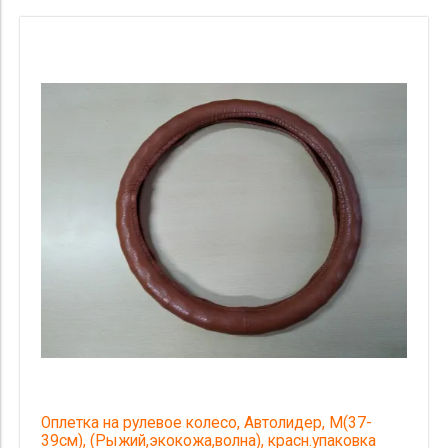
Оплетка на рулевое колесо, Автолидер, М(37-
39см), (Рыжий,экокожа,волна), красн.упаковка