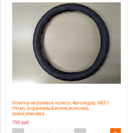
Оплетка на рулевое колесо, Автолидер, М(37-
39см), (коричневый,волна,экокожа),
красн.упаковка
750 руб