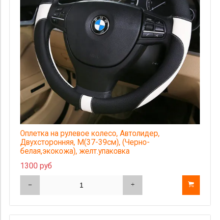
Оплетка на рулевое колесо, Автолидер,
Двухсторонняя, М(37-39см), (Черно-
белая,экокожа), желт.упаковка
1300 руб