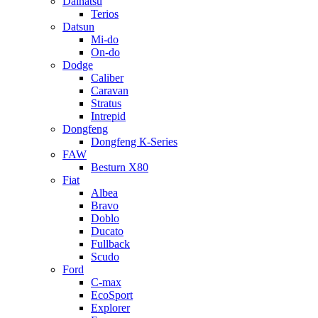
Daihatsu
Terios
Datsun
Mi-do
On-do
Dodge
Caliber
Caravan
Stratus
Intrepid
Dongfeng
Dongfeng К-Series
FAW
Besturn Х80
Fiat
Albea
Bravo
Doblo
Ducato
Fullback
Scudo
Ford
C-max
EcoSport
Explorer