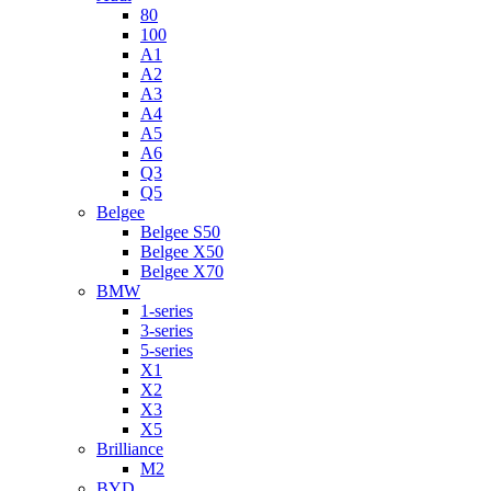
80
100
A1
A2
A3
A4
A5
A6
Q3
Q5
Belgee
Belgee S50
Belgee X50
Belgee X70
BMW
1-series
3-series
5-series
X1
X2
X3
X5
Brilliance
M2
BYD