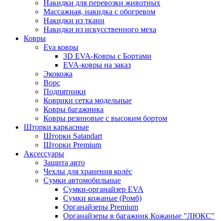
Накидки для перевозки животных
Массажная, накидка с обогревом
Накидки из ткани
Накидки из искусственного меха
Ковры
Eva ковры
3D EVA-Ковры с Бортами
EVA-ковры на заказ
Экокожа
Ворс
Подпятники
Коврики сетка модельные
Ковры багажника
Ковры резиновые с высоким бортом
Шторки каркасные
Шторки Satandart
Шторки Premium
Аксессуары
Защита авто
Чехлы для хранения колёс
Сумки автомобильные
Сумки-органайзер EVA
Сумки кожаные (Ромб)
Органайзеры Premium
Органайзеры в багажник Кожаные "ЛЮКС"