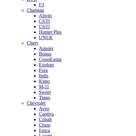
F3
Changan
Alsvin
CS35
CS55
Hunter Plus
UNI-K
Chery
Amulet
Bonus
CrossEastar
Explore
Fora
Indis
Kimo
M-11
Sweet
Tiggo
Chevrolet
Aveo
Captiva
Cobalt
Cruze
Epica
Lacetti