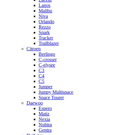
Lanos
Malibu
Niva
Orlando
Rezzo
Spark
Tracker
Trailblazer
Citroen
Berlingo
C-crosser
C-elysee
C3
C4
C5
Jumper
Jumpy Multispace
Space Tourer
Daewoo
Espero
Matiz
Nexia
Nubira
Gentra