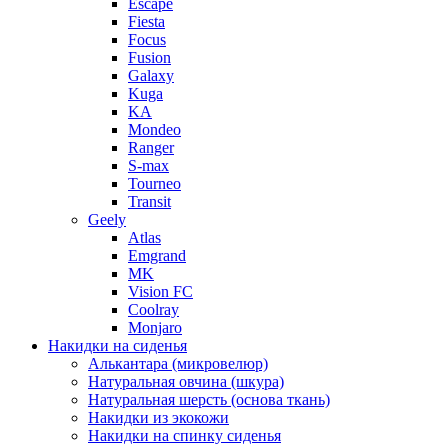
Escape
Fiesta
Focus
Fusion
Galaxy
Kuga
KA
Mondeo
Ranger
S-max
Tourneo
Transit
Geely
Atlas
Emgrand
MK
Vision FC
Coolray
Monjaro
Накидки на сиденья
Алькантара (микровелюр)
Натуральная овчина (шкура)
Натуральная шерсть (основа ткань)
Накидки из экокожи
Накидки на спинку сиденья