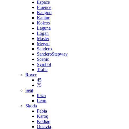
Espace
Fluence
Kangoo
Kaptur
Koleos
Laguna
Logan
Master
Megan
Sandero
SanderoStepway
Scenic
Symbol
Trafic
Rover
45
75
Seat
Ibiza
Leon
Skoda
Fabia
Karoq
Kodiaq
Octavia