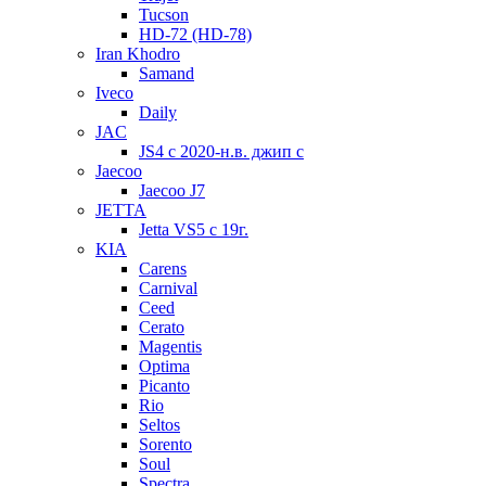
Tucson
HD-72 (HD-78)
Iran Khodro
Samand
Iveco
Daily
JAC
JS4 с 2020-н.в. джип с
Jaecoo
Jaecoo J7
JETTA
Jetta VS5 с 19г.
KIA
Carens
Carnival
Ceed
Cerato
Magentis
Optima
Picanto
Rio
Seltos
Sorento
Soul
Spectra