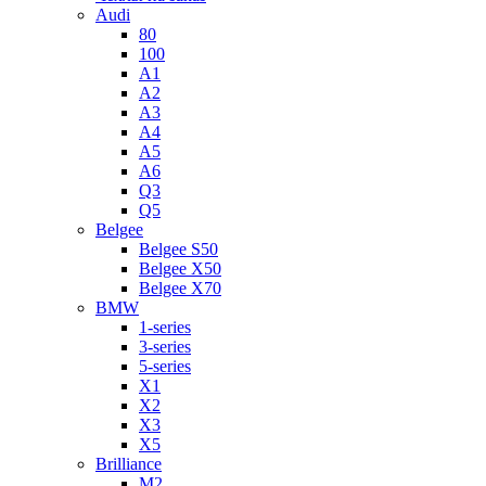
Audi
80
100
A1
A2
A3
A4
A5
A6
Q3
Q5
Belgee
Belgee S50
Belgee X50
Belgee X70
BMW
1-series
3-series
5-series
X1
X2
X3
X5
Brilliance
M2