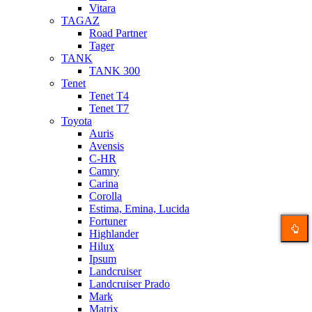
Vitara
TAGAZ
Road Partner
Tager
TANK
TANK 300
Tenet
Tenet T4
Tenet T7
Toyota
Auris
Avensis
C-HR
Camry
Carina
Corolla
Estima, Emina, Lucida
Fortuner
Highlander
Hilux
Ipsum
Landcruiser
Landcruiser Prado
Mark
Matrix