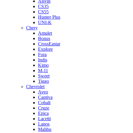
Alsvin
CS35
CS55
Hunter Plus
UNI-K
Chery
Amulet
Bonus
CrossEastar
Explore
Fora
Indis
Kimo
M-11
Sweet
Tiggo
Chevrolet
Aveo
Captiva
Cobalt
Cruze
Epica
Lacetti
Lanos
Malibu