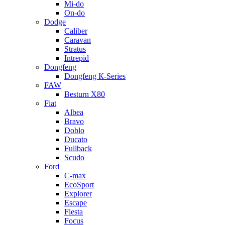
Mi-do
On-do
Dodge
Caliber
Caravan
Stratus
Intrepid
Dongfeng
Dongfeng К-Series
FAW
Besturn Х80
Fiat
Albea
Bravo
Doblo
Ducato
Fullback
Scudo
Ford
C-max
EcoSport
Explorer
Escape
Fiesta
Focus