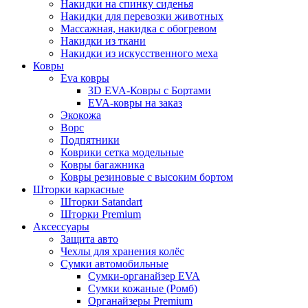
Накидки на спинку сиденья
Накидки для перевозки животных
Массажная, накидка с обогревом
Накидки из ткани
Накидки из искусственного меха
Ковры
Eva ковры
3D EVA-Ковры с Бортами
EVA-ковры на заказ
Экокожа
Ворс
Подпятники
Коврики сетка модельные
Ковры багажника
Ковры резиновые с высоким бортом
Шторки каркасные
Шторки Satandart
Шторки Premium
Аксессуары
Защита авто
Чехлы для хранения колёс
Сумки автомобильные
Сумки-органайзер EVA
Сумки кожаные (Ромб)
Органайзеры Premium