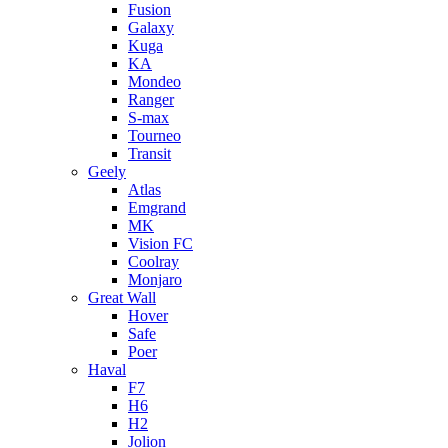
Fusion
Galaxy
Kuga
KA
Mondeo
Ranger
S-max
Tourneo
Transit
Geely
Atlas
Emgrand
MK
Vision FC
Coolray
Monjaro
Great Wall
Hover
Safe
Poer
Haval
F7
H6
H2
Jolion