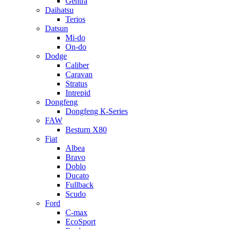
Gentra
Daihatsu
Terios
Datsun
Mi-do
On-do
Dodge
Caliber
Caravan
Stratus
Intrepid
Dongfeng
Dongfeng К-Series
FAW
Besturn Х80
Fiat
Albea
Bravo
Doblo
Ducato
Fullback
Scudo
Ford
C-max
EcoSport