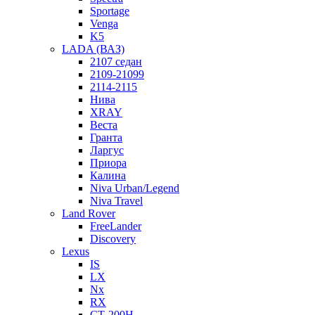
Sportage
Venga
K5
LADA (ВАЗ)
2107 седан
2109-21099
2114-2115
Нива
XRAY
Веста
Гранта
Ларгус
Приора
Калина
Niva Urban/Legend
Niva Travel
Land Rover
FreeLander
Discovery
Lexus
IS
LX
Nx
RX
СТ-200H