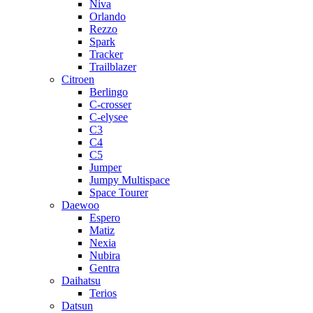
Niva
Orlando
Rezzo
Spark
Tracker
Trailblazer
Citroen
Berlingo
C-crosser
C-elysee
C3
C4
C5
Jumper
Jumpy Multispace
Space Tourer
Daewoo
Espero
Matiz
Nexia
Nubira
Gentra
Daihatsu
Terios
Datsun