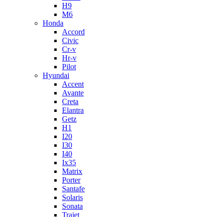
H9
M6
Honda
Accord
Civic
Cr-v
Hr-v
Pilot
Hyundai
Accent
Avante
Creta
Elantra
Getz
H1
I20
I30
I40
Ix35
Matrix
Porter
Santafe
Solaris
Sonata
Trajet