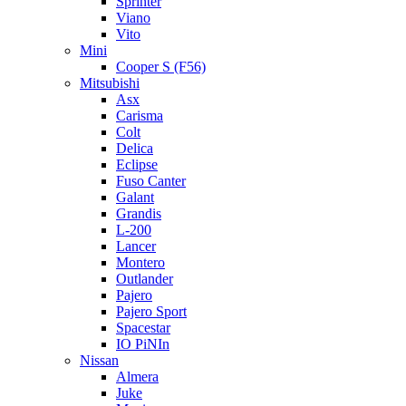
Sprinter
Viano
Vito
Mini
Cooper S (F56)
Mitsubishi
Asx
Carisma
Colt
Delica
Eclipse
Fuso Canter
Galant
Grandis
L-200
Lancer
Montero
Outlander
Pajero
Pajero Sport
Spacestar
IO PiNIn
Nissan
Almera
Juke