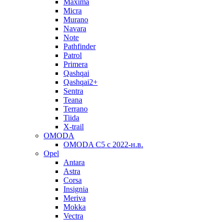
Maxima
Micra
Murano
Navara
Note
Pathfinder
Patrol
Primera
Qashqai
Qashqai2+
Sentra
Teana
Terrano
Tiida
X-trail
OMODA
OMODA C5 c 2022-н.в.
Opel
Antara
Astra
Corsa
Insignia
Meriva
Mokka
Vectra