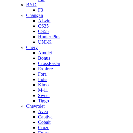
BYD
F3
Changan
Alsvin
CS35
CS55
Hunter Plus
UNI-K
Chery
Amulet
Bonus
CrossEastar
Explore
Fora
Indis
Kimo
M-11
Sweet
Tiggo
Chevrolet
Aveo
Captiva
Cobalt
Cruze
Epica