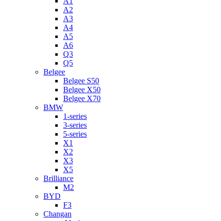
A1
A2
A3
A4
A5
A6
Q3
Q5
Belgee
Belgee S50
Belgee X50
Belgee X70
BMW
1-series
3-series
5-series
X1
X2
X3
X5
Brilliance
M2
BYD
F3
Changan