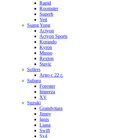
Rapid
Roomster
Superb
Yeti
Ssang Yong
Actyon
Actyon Sports
Korando
Kyron
Musso
Rexton
Stavic
Sollers
Argo с 22 г.
Subaru
Forester
Impreza
XV
Suzuki
Grandvitara
Jimny
Ignis
Liana
Swift
Sx4