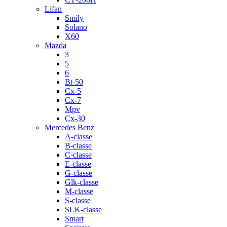
Lifan
Smily
Solano
X60
Mazda
3
5
6
Bt-50
Cx-5
Cx-7
Mpv
Cx-30
Mercedes Benz
A-classe
B-classe
C-classe
E-classe
G-classe
Glk-classe
M-classe
S-classe
SLK-classe
Smart