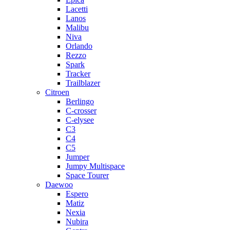
Lacetti
Lanos
Malibu
Niva
Orlando
Rezzo
Spark
Tracker
Trailblazer
Citroen
Berlingo
C-crosser
C-elysee
C3
C4
C5
Jumper
Jumpy Multispace
Space Tourer
Daewoo
Espero
Matiz
Nexia
Nubira