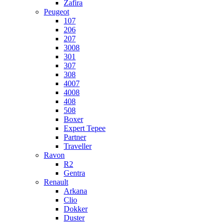
Zafira
Peugeot
107
206
207
3008
301
307
308
4007
4008
408
508
Boxer
Expert Tepee
Partner
Traveller
Ravon
R2
Gentra
Renault
Arkana
Clio
Dokker
Duster