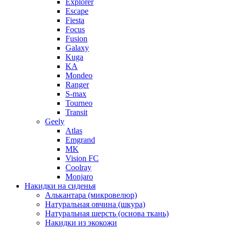
Explorer
Escape
Fiesta
Focus
Fusion
Galaxy
Kuga
KA
Mondeo
Ranger
S-max
Tourneo
Transit
Geely
Atlas
Emgrand
MK
Vision FC
Coolray
Monjaro
Накидки на сиденья
Алькантара (микровелюр)
Натуральная овчина (шкура)
Натуральная шерсть (основа ткань)
Накидки из экокожи