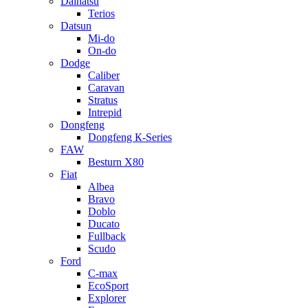
Daihatsu
Terios
Datsun
Mi-do
On-do
Dodge
Caliber
Caravan
Stratus
Intrepid
Dongfeng
Dongfeng К-Series
FAW
Besturn Х80
Fiat
Albea
Bravo
Doblo
Ducato
Fullback
Scudo
Ford
C-max
EcoSport
Explorer