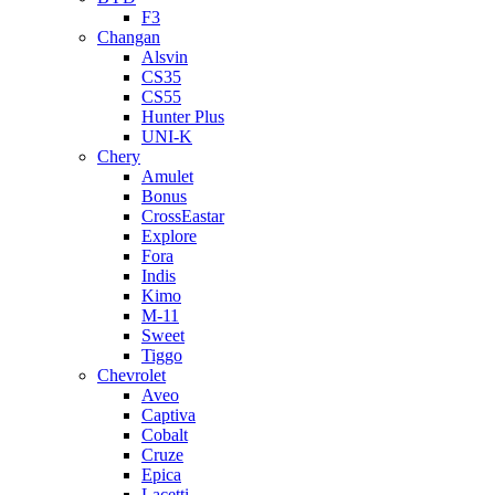
F3
Changan
Alsvin
CS35
CS55
Hunter Plus
UNI-K
Chery
Amulet
Bonus
CrossEastar
Explore
Fora
Indis
Kimo
M-11
Sweet
Tiggo
Chevrolet
Aveo
Captiva
Cobalt
Cruze
Epica
Lacetti