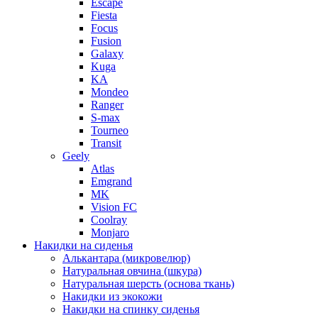
Escape
Fiesta
Focus
Fusion
Galaxy
Kuga
KA
Mondeo
Ranger
S-max
Tourneo
Transit
Geely
Atlas
Emgrand
MK
Vision FC
Coolray
Monjaro
Накидки на сиденья
Алькантара (микровелюр)
Натуральная овчина (шкура)
Натуральная шерсть (основа ткань)
Накидки из экокожи
Накидки на спинку сиденья