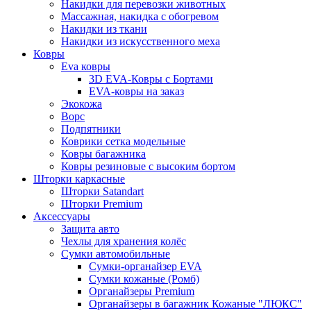
Накидки для перевозки животных
Массажная, накидка с обогревом
Накидки из ткани
Накидки из искусственного меха
Ковры
Eva ковры
3D EVA-Ковры с Бортами
EVA-ковры на заказ
Экокожа
Ворс
Подпятники
Коврики сетка модельные
Ковры багажника
Ковры резиновые с высоким бортом
Шторки каркасные
Шторки Satandart
Шторки Premium
Аксессуары
Защита авто
Чехлы для хранения колёс
Сумки автомобильные
Сумки-органайзер EVA
Сумки кожаные (Ромб)
Органайзеры Premium
Органайзеры в багажник Кожаные "ЛЮКС"