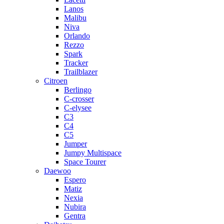
Lanos
Malibu
Niva
Orlando
Rezzo
Spark
Tracker
Trailblazer
Citroen
Berlingo
C-crosser
C-elysee
C3
C4
C5
Jumper
Jumpy Multispace
Space Tourer
Daewoo
Espero
Matiz
Nexia
Nubira
Gentra