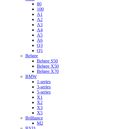
80
100
A1
A2
A3
A4
A5
A6
Q3
Q5
Belgee
Belgee S50
Belgee X50
Belgee X70
BMW
1-series
3-series
5-series
X1
X2
X3
X5
Brilliance
M2
BYD