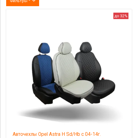
Фильтры
Цвет
до 32%
производитель
материал
Категория Avito
Страна происхождения
Цена
Авточехлы Opel Astra H Sd/Hb с 04-14г.