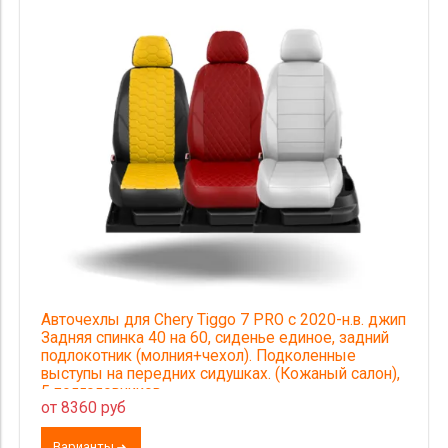
Авточехлы для Chery Tiggo 7 PRO с 2020-н.в. джип
Задняя спинка 40 на 60, сиденье единое, задний
подлокотник (молния+чехол). Подколенные
выступы на передних сидушках. (Кожаный салон),
5 подголовников
от 8360 руб
Варианты