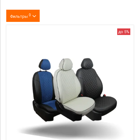
0
Фильтры
Цвет
до 5%
производитель
материал
Категория Avito
Страна происхождения
Цена