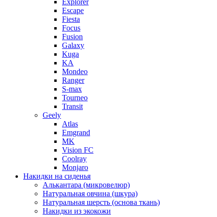
Explorer
Escape
Fiesta
Focus
Fusion
Galaxy
Kuga
KA
Mondeo
Ranger
S-max
Tourneo
Transit
Geely
Atlas
Emgrand
MK
Vision FC
Coolray
Monjaro
Накидки на сиденья
Алькантара (микровелюр)
Натуральная овчина (шкура)
Натуральная шерсть (основа ткань)
Накидки из экокожи