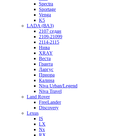
Spectra
Sportage
Venga
K5
LADA (ВАЗ)
2107 седан
2109-21099
2114-2115
Нива
XRAY
Веста
Гранта
Ларгус
Приора
Калина
Niva Urban/Legend
Niva Travel
Land Rover
FreeLander
Discovery
Lexus
IS
LX
Nx
RX