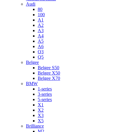
Audi
80
100
A1
A2
A3
A4
A5
A6
Q3
Q5
Belgee
Belgee S50
Belgee X50
Belgee X70
BMW
1-series
3-series
5-series
X1
X2
X3
X5
Brilliance
M2