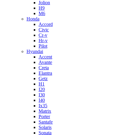
Jolion
H9
M6
Honda
Accord
Civic
Cr-v
Hr-v
Pilot
Hyundai
Accent
Avante
Creta
Elantra
Getz
H1
I20
I30
I40
Ix35
Matrix
Porter
Santafe
Solaris
Sonata