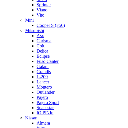
Sprinter
Viano
Vito
Mini
Cooper S (F56)
Mitsubishi
Asx
Carisma
Colt
Delica
Eclipse
Fuso Canter
Galant
Grandis
L-200
Lancer
Montero
Outlander
Pajero
Pajero Sport
Spacestar
IO PiNIn
Nissan
Almera