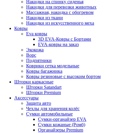
Накидки на спинку сиденья
Накидки для перевозки животных
Массажная, накидка с обогревом
Накидки из ткани
Накидки из искусственного меха
Ковры
Eva ковры
3D EVA-Ковры с Бортами
EVA-ковры на заказ
Экокожа
Ворс
Подпятники
Коврики сетка модельные
Ковры багажника
Ковры резиновые с высоким бортом
Шторки каркасные
Шторки Satandart
Шторки Premium
Аксессуары
Защита авто
Чехлы для хранения колёс
Сумки автомобильные
Сумки-органайзер EVA
Сумки кожаные (Ромб)
Органайзеры Premium