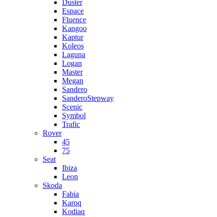
Duster
Espace
Fluence
Kangoo
Kaptur
Koleos
Laguna
Logan
Master
Megan
Sandero
SanderoStepway
Scenic
Symbol
Trafic
Rover
45
75
Seat
Ibiza
Leon
Skoda
Fabia
Karoq
Kodiaq