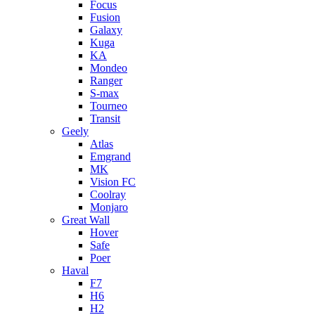
Focus
Fusion
Galaxy
Kuga
KA
Mondeo
Ranger
S-max
Tourneo
Transit
Geely
Atlas
Emgrand
MK
Vision FC
Coolray
Monjaro
Great Wall
Hover
Safe
Poer
Haval
F7
H6
H2