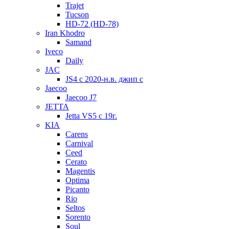
Trajet
Tucson
HD-72 (HD-78)
Iran Khodro
Samand
Iveco
Daily
JAC
JS4 с 2020-н.в. джип с
Jaecoo
Jaecoo J7
JETTA
Jetta VS5 с 19г.
KIA
Carens
Carnival
Ceed
Cerato
Magentis
Optima
Picanto
Rio
Seltos
Sorento
Soul