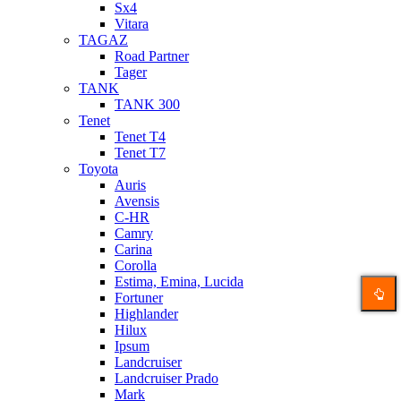
Sx4
Vitara
TAGAZ
Road Partner
Tager
TANK
TANK 300
Tenet
Tenet T4
Tenet T7
Toyota
Auris
Avensis
C-HR
Camry
Carina
Corolla
Estima, Emina, Lucida
Fortuner
Highlander
Hilux
Ipsum
Landcruiser
Landcruiser Prado
Mark