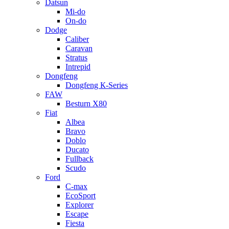
Datsun
Mi-do
On-do
Dodge
Caliber
Caravan
Stratus
Intrepid
Dongfeng
Dongfeng К-Series
FAW
Besturn Х80
Fiat
Albea
Bravo
Doblo
Ducato
Fullback
Scudo
Ford
C-max
EcoSport
Explorer
Escape
Fiesta