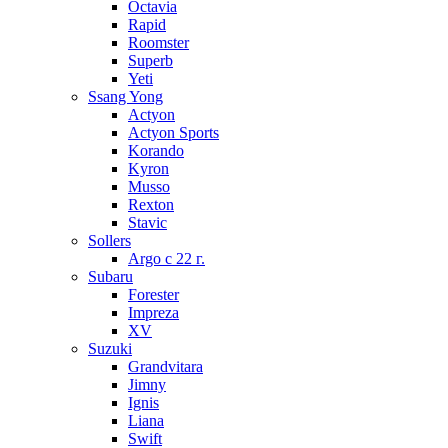
Octavia
Rapid
Roomster
Superb
Yeti
Ssang Yong
Actyon
Actyon Sports
Korando
Kyron
Musso
Rexton
Stavic
Sollers
Argo с 22 г.
Subaru
Forester
Impreza
XV
Suzuki
Grandvitara
Jimny
Ignis
Liana
Swift