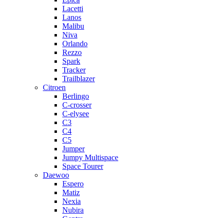
Lacetti
Lanos
Malibu
Niva
Orlando
Rezzo
Spark
Tracker
Trailblazer
Citroen
Berlingo
C-crosser
C-elysee
C3
C4
C5
Jumper
Jumpy Multispace
Space Tourer
Daewoo
Espero
Matiz
Nexia
Nubira