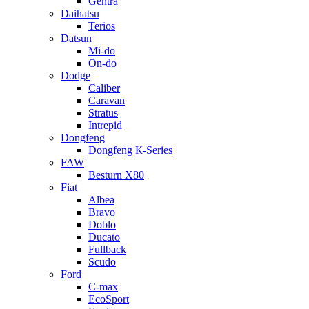
Gentra
Daihatsu
Terios
Datsun
Mi-do
On-do
Dodge
Caliber
Caravan
Stratus
Intrepid
Dongfeng
Dongfeng К-Series
FAW
Besturn Х80
Fiat
Albea
Bravo
Doblo
Ducato
Fullback
Scudo
Ford
C-max
EcoSport