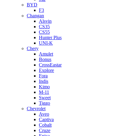
BYD
F3
Changan
Alsvin
CS35
CS55
Hunter Plus
UNI-K
Chery
Amulet
Bonus
CrossEastar
Explore
Fora
Indis
Kimo
M-11
Sweet
Tiggo
Chevrolet
Aveo
Captiva
Cobalt
Cruze
Epica