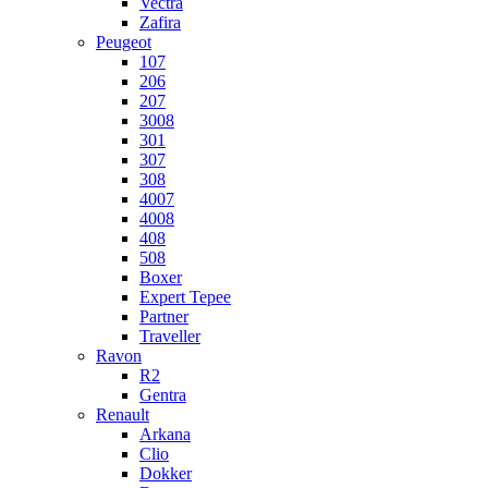
Vectra
Zafira
Peugeot
107
206
207
3008
301
307
308
4007
4008
408
508
Boxer
Expert Tepee
Partner
Traveller
Ravon
R2
Gentra
Renault
Arkana
Clio
Dokker