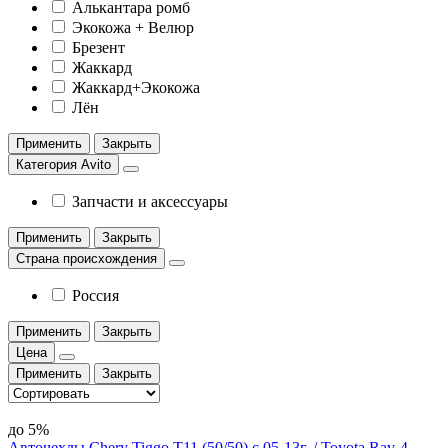
Алькантара ромб
Экокожа + Велюр
Брезент
Жаккард
Жаккард+Экокожа
Лён
Применить
Закрыть
Категория Avito
Запчасти и аксессуары
Применить
Закрыть
Страна происхождения
Россия
Применить
Закрыть
Цена
Применить
Закрыть
до 5%
Авточехлы Chery Tiggo Т11 (50/50) с 05-13г. / Toyota Rav-4