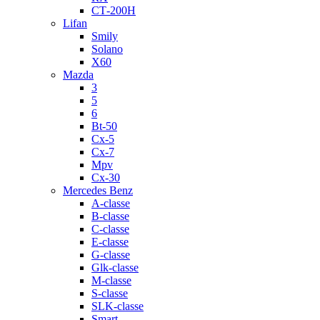
СТ-200H
Lifan
Smily
Solano
X60
Mazda
3
5
6
Bt-50
Cx-5
Cx-7
Mpv
Cx-30
Mercedes Benz
A-classe
B-classe
C-classe
E-classe
G-classe
Glk-classe
M-classe
S-classe
SLK-classe
Smart