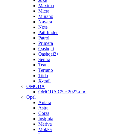
Juke
Maxima
Micra
Murano
Navara
Note
Pathfinder
Patrol
Primera
Qashqai
Qashqai2+
Sentra
Teana
Terrano
Tiida
X-trail
OMODA
OMODA C5 c 2022-н.в.
Opel
Antara
Astra
Corsa
Insignia
Meriva
Mokka