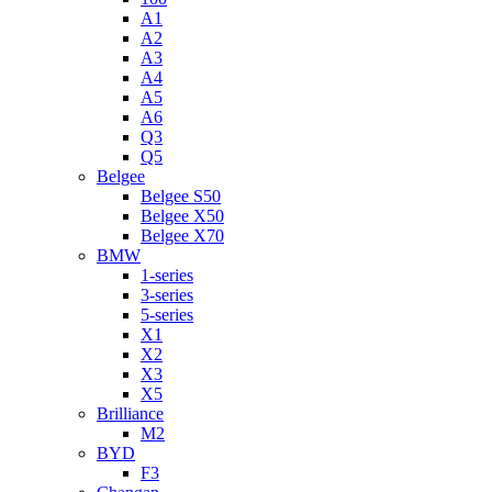
A1
A2
A3
A4
A5
A6
Q3
Q5
Belgee
Belgee S50
Belgee X50
Belgee X70
BMW
1-series
3-series
5-series
X1
X2
X3
X5
Brilliance
M2
BYD
F3