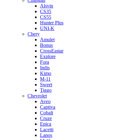
Changan
Alsvin
CS35
CS55
Hunter Plus
UNI-K
Chery
Amulet
Bonus
CrossEastar
Explore
Fora
Indis
Kimo
M-11
Sweet
Tiggo
Chevrolet
Aveo
Captiva
Cobalt
Cruze
Epica
Lacetti
Lanos