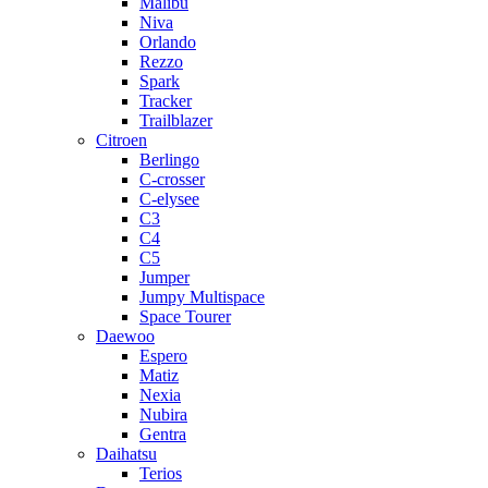
Malibu
Niva
Orlando
Rezzo
Spark
Tracker
Trailblazer
Citroen
Berlingo
C-crosser
C-elysee
C3
C4
C5
Jumper
Jumpy Multispace
Space Tourer
Daewoo
Espero
Matiz
Nexia
Nubira
Gentra
Daihatsu
Terios