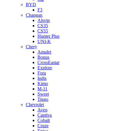
BYD
F3
Changan
Alsvin
CS35
CS55
Hunter Plus
UNI-K
Chery
Amulet
Bonus
CrossEastar
Explore
Fora
Indis
Kimo
M-11
Sweet
Tiggo
Chevrolet
Aveo
Captiva
Cobalt
Cruze
Epica