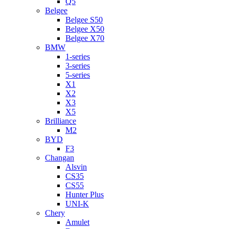
Q5
Belgee
Belgee S50
Belgee X50
Belgee X70
BMW
1-series
3-series
5-series
X1
X2
X3
X5
Brilliance
M2
BYD
F3
Changan
Alsvin
CS35
CS55
Hunter Plus
UNI-K
Chery
Amulet