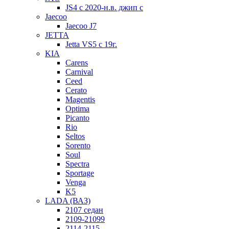
JS4 с 2020-н.в. джип с
Jaecoo
Jaecoo J7
JETTA
Jetta VS5 с 19г.
KIA
Carens
Carnival
Ceed
Cerato
Magentis
Optima
Picanto
Rio
Seltos
Sorento
Soul
Spectra
Sportage
Venga
K5
LADA (ВАЗ)
2107 седан
2109-21099
2114-2115