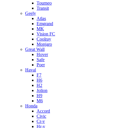
Tourneo
Transit
Geely
Atlas
Emgrand
MK
Vision FC
Coolray
Monjaro
Great Wall
Hover
Safe
Poer
Haval
F7
H6
H2
Jolion
H9
M6
Honda
Accord
Civic
Cr-v
Hr-v