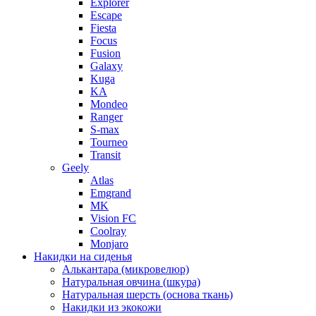
Explorer
Escape
Fiesta
Focus
Fusion
Galaxy
Kuga
KA
Mondeo
Ranger
S-max
Tourneo
Transit
Geely
Atlas
Emgrand
MK
Vision FC
Coolray
Monjaro
Накидки на сиденья
Алькантара (микровелюр)
Натуральная овчина (шкура)
Натуральная шерсть (основа ткань)
Накидки из экокожи