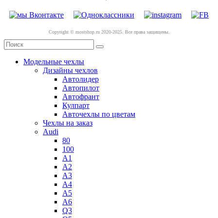
Copyright © mostshop.ru 2020-2025. Все права защищены.
Модельные чехлы
Дизайны чехлов
Автолидер
Автопилот
Автофрант
Кулпарт
Авточехлы по цветам
Чехлы на заказ
Audi
80
100
A1
A2
A3
A4
A5
A6
Q3