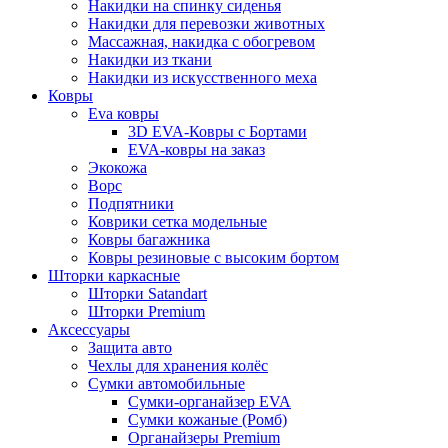
Накидки на спинку сиденья
Накидки для перевозки животных
Массажная, накидка с обогревом
Накидки из ткани
Накидки из искусственного меха
Ковры
Eva ковры
3D EVA-Ковры с Бортами
EVA-ковры на заказ
Экокожа
Ворс
Подпятники
Коврики сетка модельные
Ковры багажника
Ковры резиновые с высоким бортом
Шторки каркасные
Шторки Satandart
Шторки Premium
Аксессуары
Защита авто
Чехлы для хранения колёс
Сумки автомобильные
Сумки-органайзер EVA
Сумки кожаные (Ромб)
Органайзеры Premium