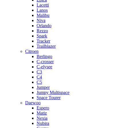
Lacetti
Lanos
Malibu
Niva
Orlando
Rezzo
Spark
Tracker
Trailblazer
Citroen
Berlingo
C-crosser
C-elysee
C3
C4
C5
Jumper
Jumpy Multispace
Space Tourer
Daewoo
Espero
Matiz
Nexia
Nubira