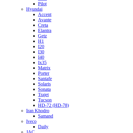
Pilot
Hyundai
Accent
Avante
Creta
Elantra
Getz
H1
I20
I30
I40
Ix35
Matrix
Porter
Santafe
Solaris
Sonata
Trajet
Tucson
HD-72 (HD-78)
Iran Khodro
Samand
Iveco
Daily
JAC