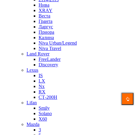
Нива
XRAY
Веста
Гранта
Ларгус
Приора
Калина
Niva Urban/Legend
Niva Travel
Land Rover
FreeLander
Discovery
Lexus
IS
LX
Nx
RX
СТ-200H
Lifan
Smily
Solano
X60
Mazda
3