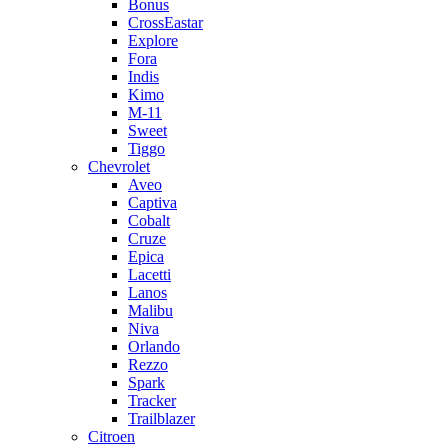
Bonus
CrossEastar
Explore
Fora
Indis
Kimo
M-11
Sweet
Tiggo
Chevrolet
Aveo
Captiva
Cobalt
Cruze
Epica
Lacetti
Lanos
Malibu
Niva
Orlando
Rezzo
Spark
Tracker
Trailblazer
Citroen