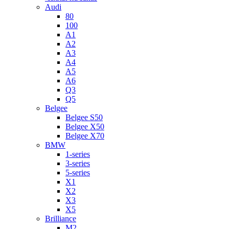
Audi
80
100
A1
A2
A3
A4
A5
A6
Q3
Q5
Belgee
Belgee S50
Belgee X50
Belgee X70
BMW
1-series
3-series
5-series
X1
X2
X3
X5
Brilliance
M2