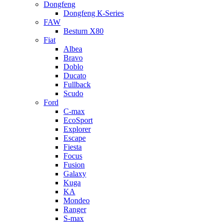
Dongfeng
Dongfeng К-Series
FAW
Besturn Х80
Fiat
Albea
Bravo
Doblo
Ducato
Fullback
Scudo
Ford
C-max
EcoSport
Explorer
Escape
Fiesta
Focus
Fusion
Galaxy
Kuga
KA
Mondeo
Ranger
S-max