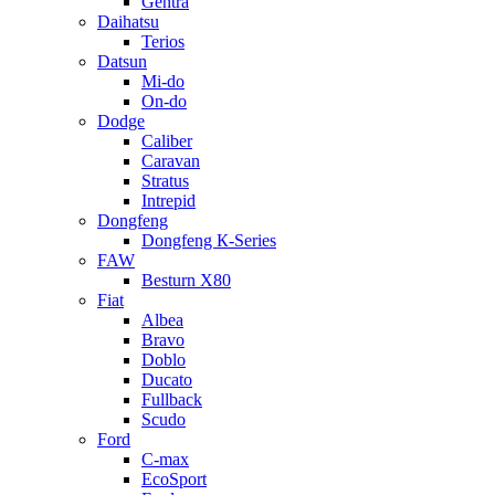
Gentra
Daihatsu
Terios
Datsun
Mi-do
On-do
Dodge
Caliber
Caravan
Stratus
Intrepid
Dongfeng
Dongfeng К-Series
FAW
Besturn Х80
Fiat
Albea
Bravo
Doblo
Ducato
Fullback
Scudo
Ford
C-max
EcoSport