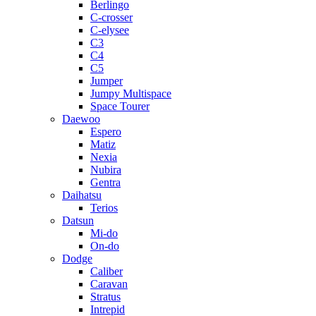
Berlingo
C-crosser
C-elysee
C3
C4
C5
Jumper
Jumpy Multispace
Space Tourer
Daewoo
Espero
Matiz
Nexia
Nubira
Gentra
Daihatsu
Terios
Datsun
Mi-do
On-do
Dodge
Caliber
Caravan
Stratus
Intrepid