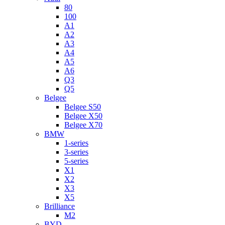
80
100
A1
A2
A3
A4
A5
A6
Q3
Q5
Belgee
Belgee S50
Belgee X50
Belgee X70
BMW
1-series
3-series
5-series
X1
X2
X3
X5
Brilliance
M2
BYD