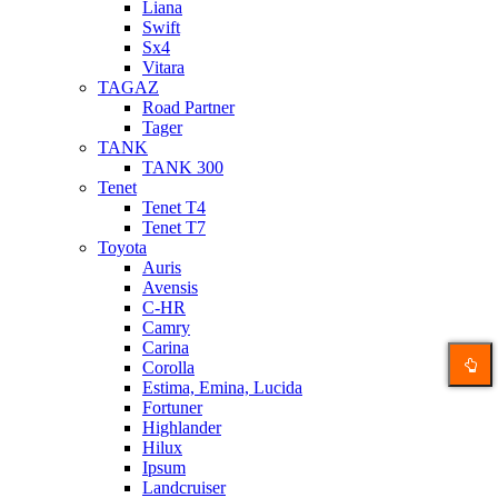
Liana
Swift
Sx4
Vitara
TAGAZ
Road Partner
Tager
TANK
TANK 300
Tenet
Tenet T4
Tenet T7
Toyota
Auris
Avensis
C-HR
Camry
Carina
Corolla
Estima, Emina, Lucida
Fortuner
Highlander
Hilux
Ipsum
Landcruiser