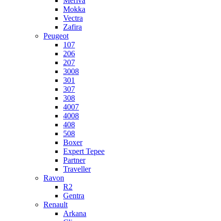
Meriva
Mokka
Vectra
Zafira
Peugeot
107
206
207
3008
301
307
308
4007
4008
408
508
Boxer
Expert Tepee
Partner
Traveller
Ravon
R2
Gentra
Renault
Arkana