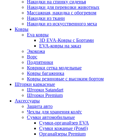
Накидки на спинку сиденья
Накидки для перевозки животных
Массажная, накидка с обогревом
Накидки из ткани
Накидки из искусственного меха
Ковры
Eva ковры
3D EVA-Ковры с Бортами
EVA-ковры на заказ
Экокожа
Ворс
Подпятники
Коврики сетка модельные
Ковры багажника
Ковры резиновые с высоким бортом
Шторки каркасные
Шторки Satandart
Шторки Premium
Аксессуары
Защита авто
Чехлы для хранения колёс
Сумки автомобильные
Сумки-органайзер EVA
Сумки кожаные (Ромб)
Органайзеры Premium