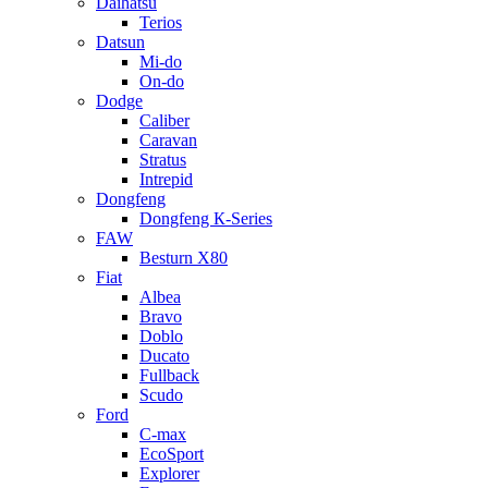
Daihatsu
Terios
Datsun
Mi-do
On-do
Dodge
Caliber
Caravan
Stratus
Intrepid
Dongfeng
Dongfeng К-Series
FAW
Besturn Х80
Fiat
Albea
Bravo
Doblo
Ducato
Fullback
Scudo
Ford
C-max
EcoSport
Explorer