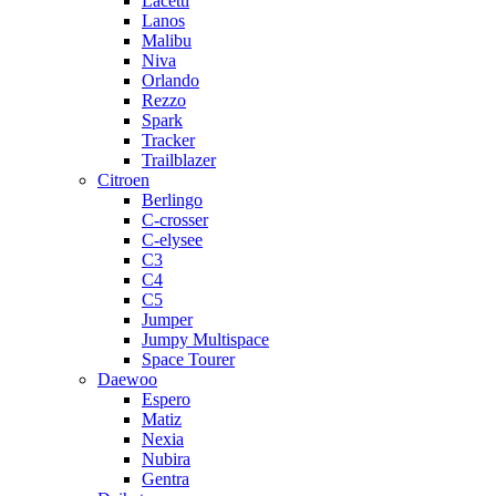
Lacetti
Lanos
Malibu
Niva
Orlando
Rezzo
Spark
Tracker
Trailblazer
Citroen
Berlingo
C-crosser
C-elysee
C3
C4
C5
Jumper
Jumpy Multispace
Space Tourer
Daewoo
Espero
Matiz
Nexia
Nubira
Gentra