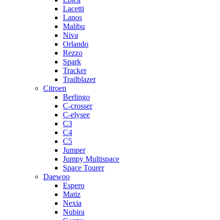
Lacetti
Lanos
Malibu
Niva
Orlando
Rezzo
Spark
Tracker
Trailblazer
Citroen
Berlingo
C-crosser
C-elysee
C3
C4
C5
Jumper
Jumpy Multispace
Space Tourer
Daewoo
Espero
Matiz
Nexia
Nubira