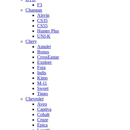
F3
Changan
Alsvin
CS35
CS55
Hunter Plus
UNI-K
Chery
Amulet
Bonus
CrossEastar
Explore
Fora
Indis
Kimo
M-11
Sweet
Tiggo
Chevrolet
Aveo
Captiva
Cobalt
Cruze
Epica