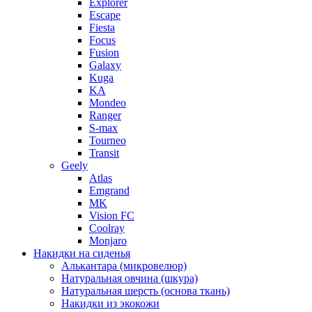
Explorer
Escape
Fiesta
Focus
Fusion
Galaxy
Kuga
KA
Mondeo
Ranger
S-max
Tourneo
Transit
Geely
Atlas
Emgrand
MK
Vision FC
Coolray
Monjaro
Накидки на сиденья
Алькантара (микровелюр)
Натуральная овчина (шкура)
Натуральная шерсть (основа ткань)
Накидки из экокожи