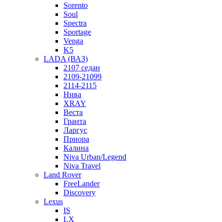
Sorento
Soul
Spectra
Sportage
Venga
K5
LADA (ВАЗ)
2107 седан
2109-21099
2114-2115
Нива
XRAY
Веста
Гранта
Ларгус
Приора
Калина
Niva Urban/Legend
Niva Travel
Land Rover
FreeLander
Discovery
Lexus
IS
LX