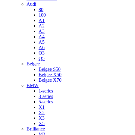
Audi
80
100
A1
A2
A3
A4
A5
A6
Q3
Q5
Belgee
Belgee S50
Belgee X50
Belgee X70
BMW
1-series
3-series
5-series
X1
X2
X3
X5
Brilliance
M2