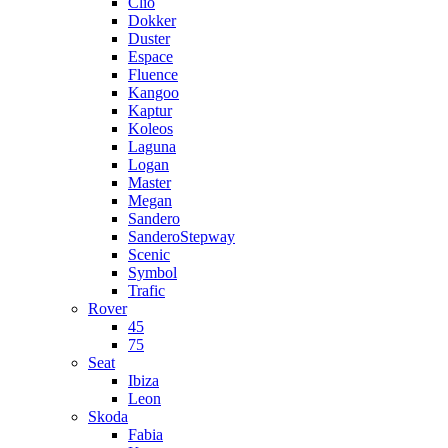
Clio
Dokker
Duster
Espace
Fluence
Kangoo
Kaptur
Koleos
Laguna
Logan
Master
Megan
Sandero
SanderoStepway
Scenic
Symbol
Trafic
Rover
45
75
Seat
Ibiza
Leon
Skoda
Fabia