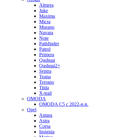
Almera
Juke
Maxima
Micra
Murano
Navara
Note
Pathfinder
Patrol
Primera
Qashqai
Qashqai2+
Sentra
Teana
Terrano
Tiida
X-trail
OMODA
OMODA C5 c 2022-н.в.
Opel
Antara
Astra
Corsa
Insignia