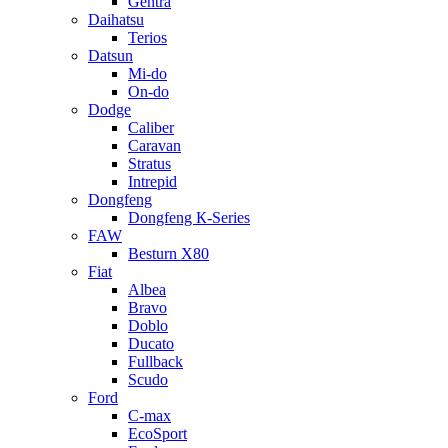
Gentra
Daihatsu
Terios
Datsun
Mi-do
On-do
Dodge
Caliber
Caravan
Stratus
Intrepid
Dongfeng
Dongfeng К-Series
FAW
Besturn Х80
Fiat
Albea
Bravo
Doblo
Ducato
Fullback
Scudo
Ford
C-max
EcoSport