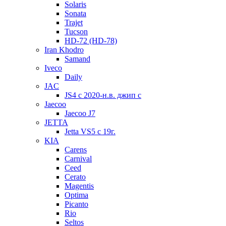
Solaris
Sonata
Trajet
Tucson
HD-72 (HD-78)
Iran Khodro
Samand
Iveco
Daily
JAC
JS4 с 2020-н.в. джип с
Jaecoo
Jaecoo J7
JETTA
Jetta VS5 с 19г.
KIA
Carens
Carnival
Ceed
Cerato
Magentis
Optima
Picanto
Rio
Seltos