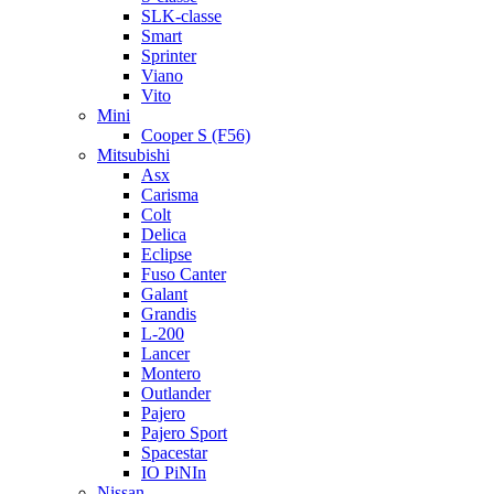
SLK-classe
Smart
Sprinter
Viano
Vito
Mini
Cooper S (F56)
Mitsubishi
Asx
Carisma
Colt
Delica
Eclipse
Fuso Canter
Galant
Grandis
L-200
Lancer
Montero
Outlander
Pajero
Pajero Sport
Spacestar
IO PiNIn
Nissan