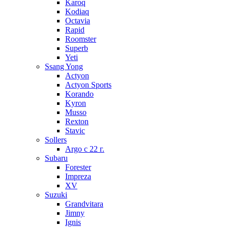
Karoq
Kodiaq
Octavia
Rapid
Roomster
Superb
Yeti
Ssang Yong
Actyon
Actyon Sports
Korando
Kyron
Musso
Rexton
Stavic
Sollers
Argo с 22 г.
Subaru
Forester
Impreza
XV
Suzuki
Grandvitara
Jimny
Ignis