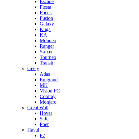
Escape
Fiesta
Focus
Fusion
Galaxy
Kuga
KA
Mondeo
Ranger
S-max
Tourneo
Transit
Geely
Atlas
Emgrand
MK
Vision FC
Coolray
Monjaro
Great Wall
Hover
Safe
Poer
Haval
F7