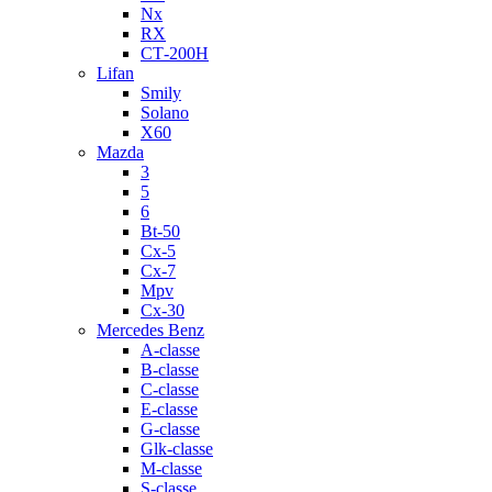
Nx
RX
СТ-200H
Lifan
Smily
Solano
X60
Mazda
3
5
6
Bt-50
Cx-5
Cx-7
Mpv
Cx-30
Mercedes Benz
A-classe
B-classe
C-classe
E-classe
G-classe
Glk-classe
M-classe
S-classe