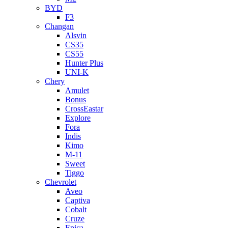
BYD
F3
Changan
Alsvin
CS35
CS55
Hunter Plus
UNI-K
Chery
Amulet
Bonus
CrossEastar
Explore
Fora
Indis
Kimo
M-11
Sweet
Tiggo
Chevrolet
Aveo
Captiva
Cobalt
Cruze
Epica