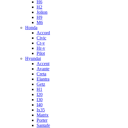
H6
H2
Jolion
H9
M6
Honda
Accord
Civic
Cr-v
Hr-v
Pilot
Hyundai
Accent
Avante
Creta
Elantra
Getz
H1
I20
I30
I40
Ix35
Matrix
Porter
Santafe