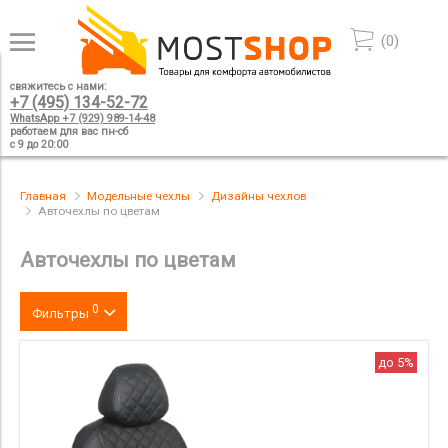
(
0
)
свяжитесь с нами:
+7 (495) 134-52-72
WhatsApp +7 (929) 989-14-48
работаем для вас пн-сб
с 9 до 20:00
Главная
Модельные чехлы
Дизайны чехлов
Авточехлы по цветам
Авточехлы по цветам
0
Фильтры
Цвет
до 5%
производитель
материал