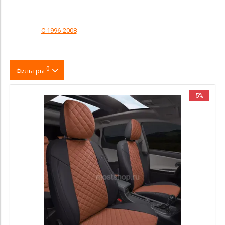
С 1996-2008
0
Фильтры
Цвет
5%
производитель
материал
Категория Avito
Страна происхождения
Цена