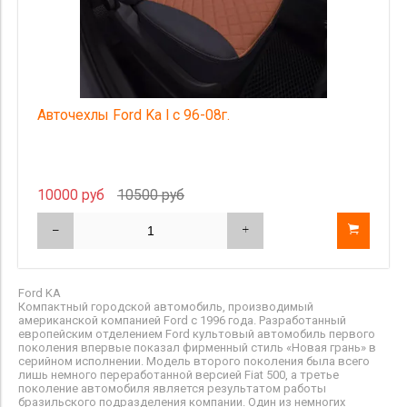
Авточехлы Ford Ka I с 96-08г.
10000 руб
10500 руб
Ford KA
Компактный городской автомобиль, производимый
американской компанией Ford с 1996 года. Разработанный
европейским отделением Ford культовый автомобиль первого
поколения впервые показал фирменный стиль
«Новая грань» в
серийном исполнении. Модель второго поколения была всего
лишь немного переработанной версией Fiat 500, а третье
поколение автомобиля является результатом работы
бразильского подразделения компании. Один из немногих