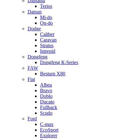
Daihatsu
Terios
Datsun
Mi-do
On-do
Dodge
Caliber
Caravan
Stratus
Intrepid
Dongfeng
Dongfeng К-Series
FAW
Besturn Х80
Fiat
Albea
Bravo
Doblo
Ducato
Fullback
Scudo
Ford
C-max
EcoSport
Explorer