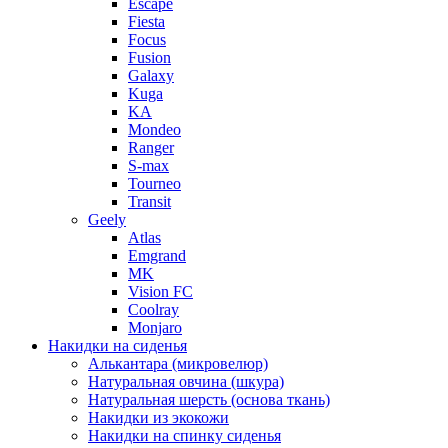
Escape
Fiesta
Focus
Fusion
Galaxy
Kuga
KA
Mondeo
Ranger
S-max
Tourneo
Transit
Geely
Atlas
Emgrand
MK
Vision FC
Coolray
Monjaro
Накидки на сиденья
Алькантара (микровелюр)
Натуральная овчина (шкура)
Натуральная шерсть (основа ткань)
Накидки из экокожи
Накидки на спинку сиденья