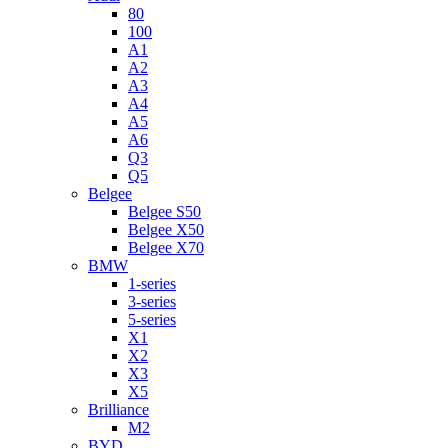
80
100
A1
A2
A3
A4
A5
A6
Q3
Q5
Belgee
Belgee S50
Belgee X50
Belgee X70
BMW
1-series
3-series
5-series
X1
X2
X3
X5
Brilliance
M2
BYD