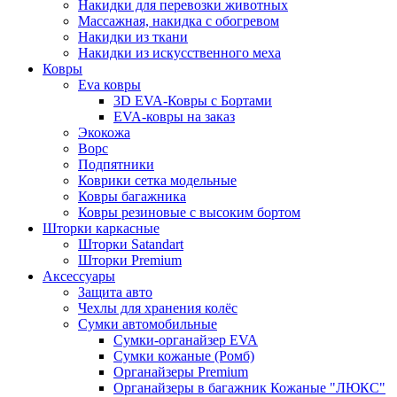
Накидки для перевозки животных
Массажная, накидка с обогревом
Накидки из ткани
Накидки из искусственного меха
Ковры
Eva ковры
3D EVA-Ковры с Бортами
EVA-ковры на заказ
Экокожа
Ворс
Подпятники
Коврики сетка модельные
Ковры багажника
Ковры резиновые с высоким бортом
Шторки каркасные
Шторки Satandart
Шторки Premium
Аксессуары
Защита авто
Чехлы для хранения колёс
Сумки автомобильные
Сумки-органайзер EVA
Сумки кожаные (Ромб)
Органайзеры Premium
Органайзеры в багажник Кожаные "ЛЮКС"