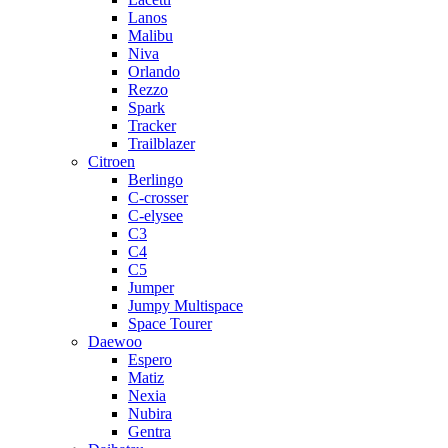
Lanos
Malibu
Niva
Orlando
Rezzo
Spark
Tracker
Trailblazer
Citroen
Berlingo
C-crosser
C-elysee
C3
C4
C5
Jumper
Jumpy Multispace
Space Tourer
Daewoo
Espero
Matiz
Nexia
Nubira
Gentra