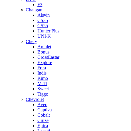
F3
Changan
Alsvin
CS35
CS55
Hunter Plus
UNI-K
Chery
Amulet
Bonus
CrossEastar
Explore
Fora
Indis
Kimo
M-11
Sweet
Tiggo
Chevrolet
Aveo
Captiva
Cobalt
Cruze
Epica
Lacetti