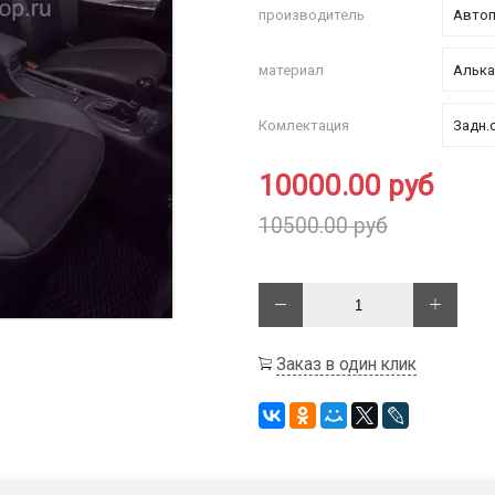
производитель
материал
Комлектация
10000.00 руб
10500.00 руб
Заказ в один клик