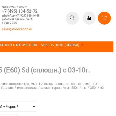
свяжитесь с нами:
+7 (495) 134-52-72
WhatsApp +7 (929) 989-14-48
работаем для вас пн-сб
с 9 до 20:00
sales@mostshop.ru
ТАНОВКА АВТОЧЕХЛОВ
МЕБЕЛЬ ЛОФТ (СТУЛЬЯ)
(E60) Sd (сплошн.) с 03-10г.
5%
лщина экокожи (до, мм): 1.2 Толщина алькантары (от, мм): 1.00
дельный вес экокожи / алькантары, г/п.м.: 550 г / п.м. \ 350г / м2