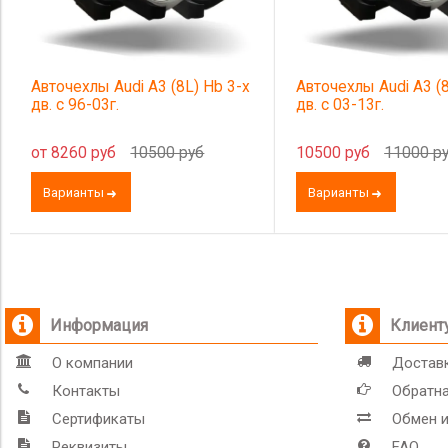
Авточехлы Audi A3 (8L) Hb 3-х
Авточехлы Audi A3 (
дв. с 96-03г.
дв. с 03-13г.
от 8260 руб
10500 руб
10500 руб
11000 р
Варианты
Варианты
Информация
Клиент
О компании
Доставк
Контакты
Обратна
Сертификаты
Обмен и
Реквизиты
FAQ