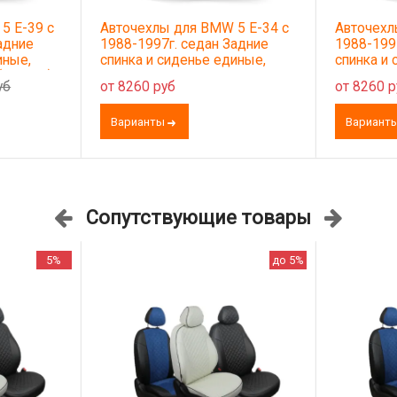
5 E-39 с
Авточехлы для BMW 5 E-34 с
Авточехл
адние
1988-1997г. седан Задние
1988-199
иные,
спинка и сиденье единые,
спинка и 
(молния),
2передних+задний
2передни
уб
от 8260 руб
от 8260 р
подлокотник (молния),
подлокотн
5подголовников
2надкрыл
Варианты
Вариант
5подголо
Сопутствующие товары
5%
до 5%