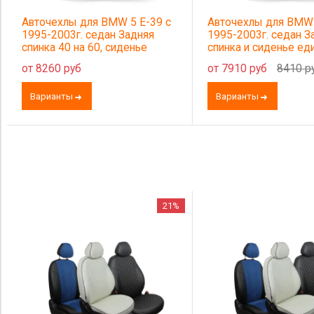
Авточехлы для BMW 5 E-39 с
Авточехлы для BMW 
1995-2003г. седан Задняя
1995-2003г. седан З
спинка 40 на 60, сиденье
спинка и сиденье ед
единое, 2 надкрыльника,
задний подлокотник 
от 8260 руб
от 7910 руб
8410 р
задний подлокотник (молния),
5 подголовников
5 подголовников.
Варианты
Варианты
21%