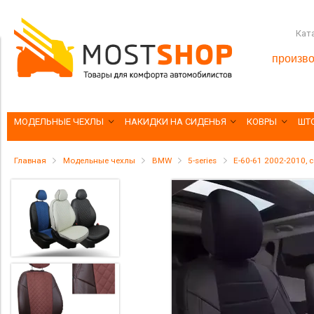
Кат
произво
МОДЕЛЬНЫЕ ЧЕХЛЫ
НАКИДКИ НА СИДЕНЬЯ
КОВРЫ
ШТ
Главная
Модельные чехлы
BMW
5-series
E-60-61 2002-2010, 
5%