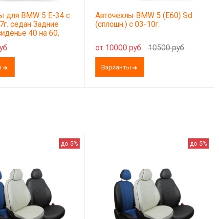
ы для BMW 5 E-34 с
Авточехлы BMW 5 (E60) Sd
7г. седан Задние
(сплошн.) с 03-10г.
сиденье 40 на 60,
х+задний
уб
от 10000 руб
10500 руб
ик (молния),
ьника,
ы
Варианты
вников
до 5%
до 5%