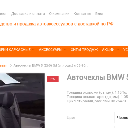
алог
Доставка и оплата
О компании
Контакты
Блог
дство и продажа автоаксессуаров с доставкой по РФ
ОРКИ КАРКАСНЫЕ
АКСЕССУАРЫ
ХИТЫ ПРОДАЖ
АКЦИИ
УС
седан
Авточехлы BMW 5 (E60) Sd (сплошн.) с 03-10г.
Авточехлы BMW 5 
5%
Толщина экокожи (от, мм): 1.15 То
Толщина алькантары (до, мм): 1.05 У
Цикл стирания, раз: свыше 26470
Цвет