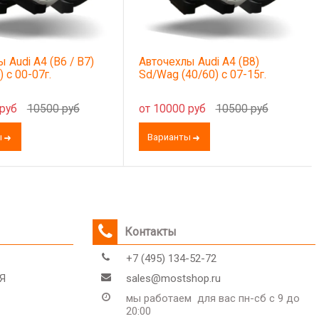
 Audi A4 (B6 / B7)
Авточехлы Audi A4 (B8)
) с 00-07г.
Sd/Wag (40/60) с 07-15г.
 руб
10500 руб
от 10000 руб
10500 руб
ы
Варианты
Контакты
+7 (495) 134-52-72
Я
sales@mostshop.ru
мы работаем для вас пн-сб с 9 до
20:00