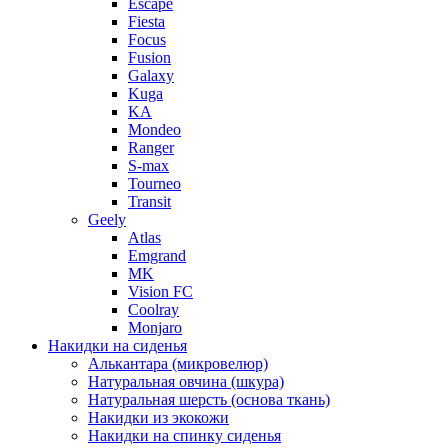
Escape
Fiesta
Focus
Fusion
Galaxy
Kuga
KA
Mondeo
Ranger
S-max
Tourneo
Transit
Geely
Atlas
Emgrand
MK
Vision FC
Coolray
Monjaro
Накидки на сиденья
Алькантара (микровелюр)
Натуральная овчина (шкура)
Натуральная шерсть (основа ткань)
Накидки из экокожи
Накидки на спинку сиденья