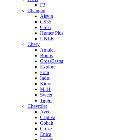
F3
Changan
Alsvin
CS35
CS55
Hunter Plus
UNI-K
Chery
Amulet
Bonus
CrossEastar
Explore
Fora
Indis
Kimo
M-11
Sweet
Tiggo
Chevrolet
Aveo
Captiva
Cobalt
Cruze
Epica
Lacetti