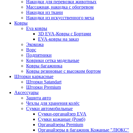
Накидки для перевозки животных
Массажная, накидка с обогревом
Накидки из ткани
Накидки из искусственного меха
Ковры
Eva ковры
3D EVA-Ковры с Бортами
EVA-ковры на заказ
Экокожа
Ворс
Подпятники
Коврики сетка модельные
Ковры багажника
Ковры резиновые с высоким бортом
Шторки каркасные
Шторки Satandart
Шторки Premium
Аксессуары
Защита авто
Чехлы для хранения колёс
Сумки автомобильные
Сумки-органайзер EVA
Сумки кожаные (Ромб)
Органайзеры Premium
Органайзеры в багажник Кожаные "ЛЮКС"