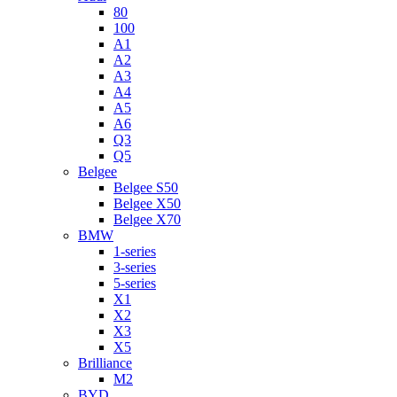
80
100
A1
A2
A3
A4
A5
A6
Q3
Q5
Belgee
Belgee S50
Belgee X50
Belgee X70
BMW
1-series
3-series
5-series
X1
X2
X3
X5
Brilliance
M2
BYD