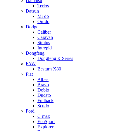
Daihatsu
Terios
Datsun
Mi-do
On-do
Dodge
Caliber
Caravan
Stratus
Intrepid
Dongfeng
Dongfeng К-Series
FAW
Besturn Х80
Fiat
Albea
Bravo
Doblo
Ducato
Fullback
Scudo
Ford
C-max
EcoSport
Explorer