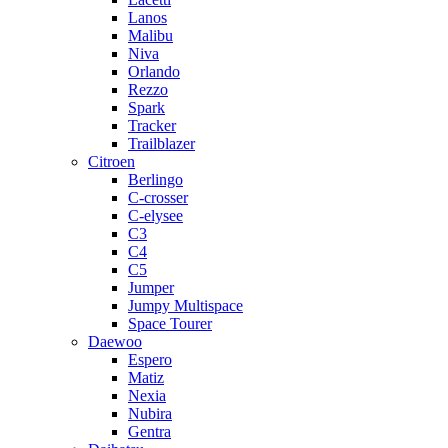
Lanos
Malibu
Niva
Orlando
Rezzo
Spark
Tracker
Trailblazer
Citroen
Berlingo
C-crosser
C-elysee
C3
C4
C5
Jumper
Jumpy Multispace
Space Tourer
Daewoo
Espero
Matiz
Nexia
Nubira
Gentra