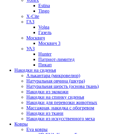
Vortex
Estina
Tingo
X-Cite
ГАЗ
Volga
Газель
Москвич
Москвич 3
УАЗ
Hunter
Патриот-лимитед
Пикап
Накидки на сиденья
Алькантара (микровелюр)
Натуральная овчина (шкура)
Натуральная шерсть (основа ткань)
Накидки из экокожи
Накидки на спинку сиденья
Накидки для перевозки животных
Массажная, накидка с обогревом
Накидки из ткани
Накидки из искусственного меха
Ковры
Eva ковры