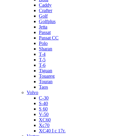
Caddy
Crafter
Golf
Golfplus
Jetta
Passat
Passat CC
Polo
Sharan
T-4
T-5
T-6
Tiguan
Touareg
Touran
Taos
Volvo
C-30
S-40
S 60
V-50
XC60
Xc70
XC40 I c 17г.