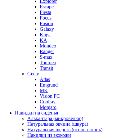
Explorer
Escape
Fiesta
Focus
Fusion
Galaxy
Kuga
KA
Mondeo
Ranger
S-max
Tourneo
Transit
Geely
Atlas
Emgrand
MK
Vision FC
Coolray
Monjaro
Накидки на сиденья
Алькантара (микровелюр)
Натуральная овчина (шкура)
Натуральная шерсть (основа ткань)
Накидки из экокожи