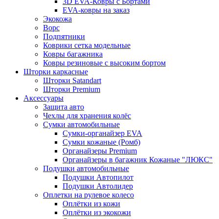
3D EVA-Ковры с Бортами
EVA-ковры на заказ
Экокожа
Ворс
Подпятники
Коврики сетка модельные
Ковры багажника
Ковры резиновые с высоким бортом
Шторки каркасные
Шторки Satandart
Шторки Premium
Аксессуары
Защита авто
Чехлы для хранения колёс
Сумки автомобильные
Сумки-органайзер EVA
Сумки кожаные (Ромб)
Органайзеры Premium
Органайзеры в багажник Кожаные "ЛЮКС"
Подушки автомобильные
Подушки Автопилот
Подушки Автолидер
Оплетки на рулевое колесо
Оплётки из кожи
Оплётки из экокожи