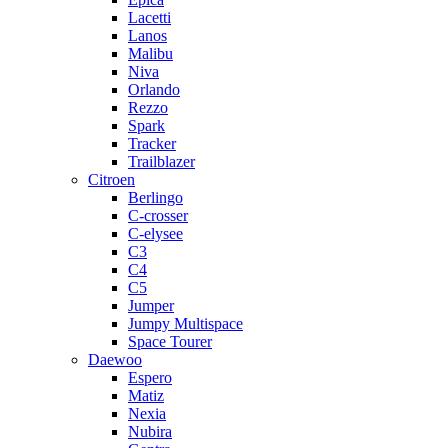
Lacetti
Lanos
Malibu
Niva
Orlando
Rezzo
Spark
Tracker
Trailblazer
Citroen
Berlingo
C-crosser
C-elysee
C3
C4
C5
Jumper
Jumpy Multispace
Space Tourer
Daewoo
Espero
Matiz
Nexia
Nubira