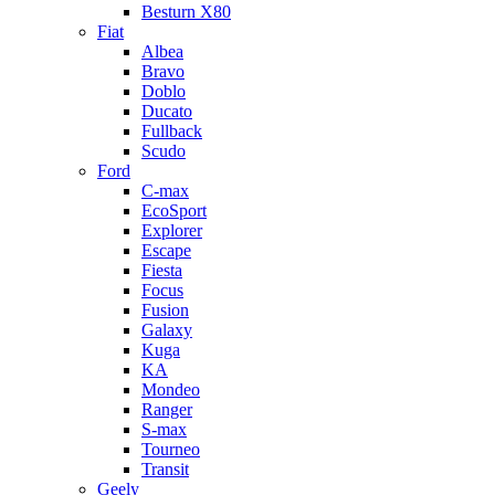
Besturn Х80
Fiat
Albea
Bravo
Doblo
Ducato
Fullback
Scudo
Ford
C-max
EcoSport
Explorer
Escape
Fiesta
Focus
Fusion
Galaxy
Kuga
KA
Mondeo
Ranger
S-max
Tourneo
Transit
Geely