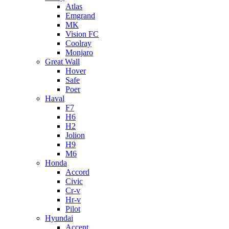
Atlas
Emgrand
MK
Vision FC
Coolray
Monjaro
Great Wall
Hover
Safe
Poer
Haval
F7
H6
H2
Jolion
H9
M6
Honda
Accord
Civic
Cr-v
Hr-v
Pilot
Hyundai
Accent