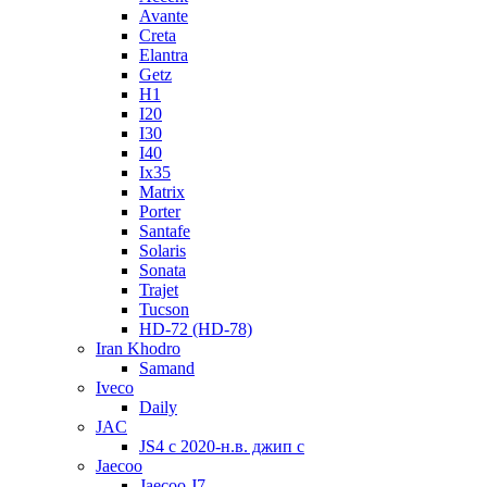
Avante
Creta
Elantra
Getz
H1
I20
I30
I40
Ix35
Matrix
Porter
Santafe
Solaris
Sonata
Trajet
Tucson
HD-72 (HD-78)
Iran Khodro
Samand
Iveco
Daily
JAC
JS4 с 2020-н.в. джип с
Jaecoo
Jaecoo J7