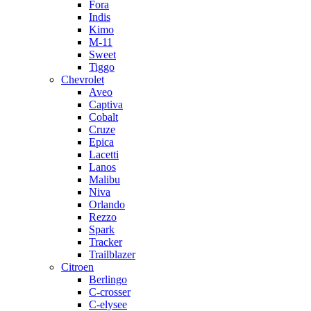
Fora
Indis
Kimo
M-11
Sweet
Tiggo
Chevrolet
Aveo
Captiva
Cobalt
Cruze
Epica
Lacetti
Lanos
Malibu
Niva
Orlando
Rezzo
Spark
Tracker
Trailblazer
Citroen
Berlingo
C-crosser
C-elysee