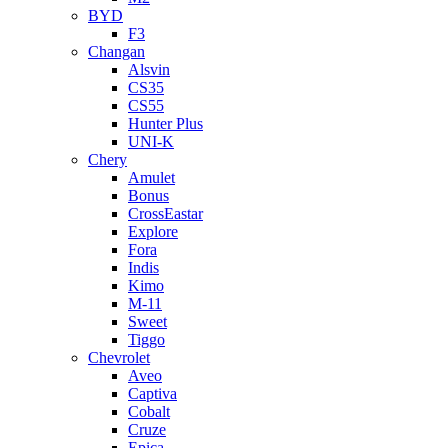
BYD
F3
Changan
Alsvin
CS35
CS55
Hunter Plus
UNI-K
Chery
Amulet
Bonus
CrossEastar
Explore
Fora
Indis
Kimo
M-11
Sweet
Tiggo
Chevrolet
Aveo
Captiva
Cobalt
Cruze
Epica