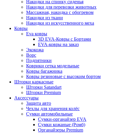
Накидки на спинку сиденья
Накидки для перевозки животных
Массажная, накидка с обогревом
Накидки из ткани
Накидки из искусственного меха
Ковры
Eva ковры
3D EVA-Ковры с Бортами
EVA-ковры на заказ
Экокожа
Ворс
Подпятники
Коврики сетка модельные
Ковры багажника
Ковры резиновые с высоким бортом
Шторки каркасные
Шторки Satandart
Шторки Premium
Аксессуары
Защита авто
Чехлы для хранения колёс
Сумки автомобильные
Сумки-органайзер EVA
Сумки кожаные (Ромб)
Органайзеры Premium