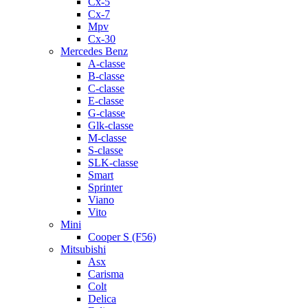
Cx-5
Cx-7
Mpv
Cx-30
Mercedes Benz
A-classe
B-classe
C-classe
E-classe
G-classe
Glk-classe
M-classe
S-classe
SLK-classe
Smart
Sprinter
Viano
Vito
Mini
Cooper S (F56)
Mitsubishi
Asx
Carisma
Colt
Delica