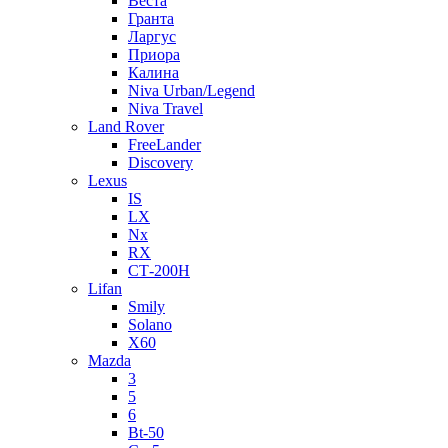
Веста
Гранта
Ларгус
Приора
Калина
Niva Urban/Legend
Niva Travel
Land Rover
FreeLander
Discovery
Lexus
IS
LX
Nx
RX
СТ-200H
Lifan
Smily
Solano
X60
Mazda
3
5
6
Bt-50