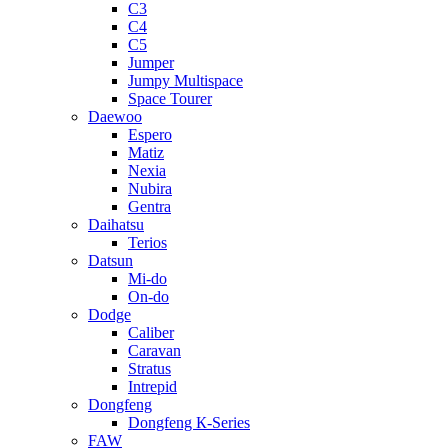
C3
C4
C5
Jumper
Jumpy Multispace
Space Tourer
Daewoo
Espero
Matiz
Nexia
Nubira
Gentra
Daihatsu
Terios
Datsun
Mi-do
On-do
Dodge
Caliber
Caravan
Stratus
Intrepid
Dongfeng
Dongfeng К-Series
FAW