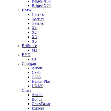
Belgee X50
Belgee X70
BMW
1-series
3-series
5-series
X1
X2
X3
X5
Brilliance
M2
BYD
F3
Changan
Alsvin
CS35
CS55
Hunter Plus
UNI-K
Chery
Amulet
Bonus
CrossEastar
Explore