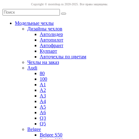
Copyright © mostshop.ru 2020-2025. Все права защищены.
Модельные чехлы
Дизайны чехлов
Автолидер
Автопилот
Автофрант
Кулпарт
Авточехлы по цветам
Чехлы на заказ
Audi
80
100
A1
A2
A3
A4
A5
A6
Q3
Q5
Belgee
Belgee S50