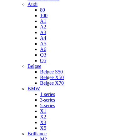
Audi
80
100
A1
A2
A3
A4
A5
A6
Q3
Q5
Belgee
Belgee S50
Belgee X50
Belgee X70
BMW
1-series
3-series
5-series
X1
X2
X3
X5
Brilliance
M2