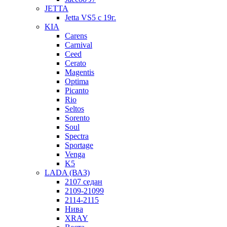
JETTA
Jetta VS5 с 19г.
KIA
Carens
Carnival
Ceed
Cerato
Magentis
Optima
Picanto
Rio
Seltos
Sorento
Soul
Spectra
Sportage
Venga
K5
LADA (ВАЗ)
2107 седан
2109-21099
2114-2115
Нива
XRAY