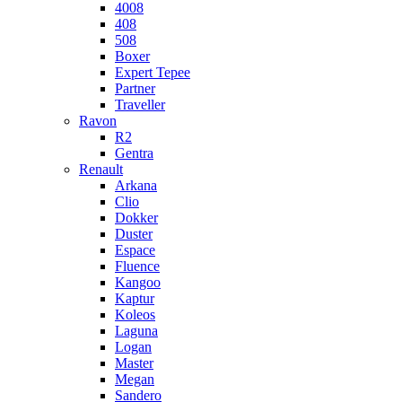
4008
408
508
Boxer
Expert Tepee
Partner
Traveller
Ravon
R2
Gentra
Renault
Arkana
Clio
Dokker
Duster
Espace
Fluence
Kangoo
Kaptur
Koleos
Laguna
Logan
Master
Megan
Sandero