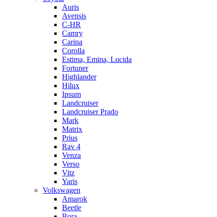
Auris
Avensis
C-HR
Camry
Carina
Corolla
Estima, Emina, Lucida
Fortuner
Highlander
Hilux
Ipsum
Landcruiser
Landcruiser Prado
Mark
Matrix
Prius
Rav 4
Venza
Verso
Vitz
Yaris
Volkswagen
Amarok
Beetle
Bora