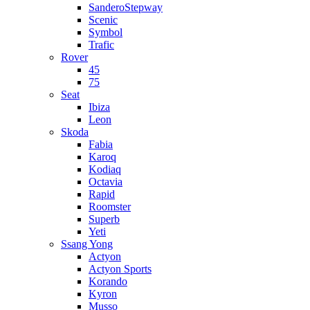
SanderoStepway
Scenic
Symbol
Trafic
Rover
45
75
Seat
Ibiza
Leon
Skoda
Fabia
Karoq
Kodiaq
Octavia
Rapid
Roomster
Superb
Yeti
Ssang Yong
Actyon
Actyon Sports
Korando
Kyron
Musso