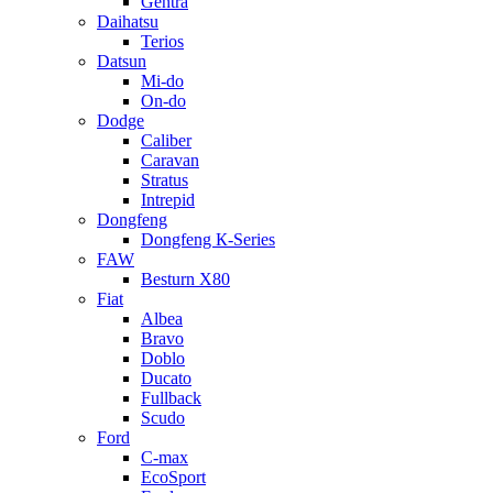
Gentra
Daihatsu
Terios
Datsun
Mi-do
On-do
Dodge
Caliber
Caravan
Stratus
Intrepid
Dongfeng
Dongfeng К-Series
FAW
Besturn Х80
Fiat
Albea
Bravo
Doblo
Ducato
Fullback
Scudo
Ford
C-max
EcoSport