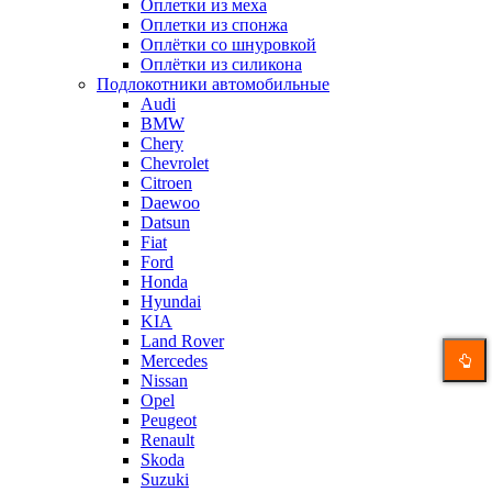
Оплетки из меха
Оплетки из спонжа
Оплётки со шнуровкой
Оплётки из силикона
Подлокотники автомобильные
Audi
BMW
Chery
Chevrolet
Citroen
Daewoo
Datsun
Fiat
Ford
Honda
Hyundai
KIA
Land Rover
Mercedes
Nissan
Opel
Peugeot
Renault
Skoda
Suzuki