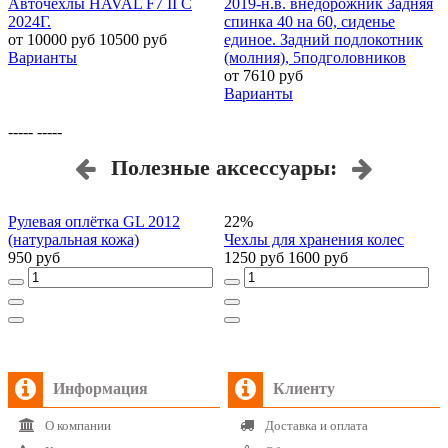
Авточехлы HAVAL F7 II С
2019-н.в. внедорожник Задняя
А
2024Г.
спинка 40 на 60, сиденье
1
от 10000 руб
10500 руб
единое. Задний подлокотник
о
Варианты
(молния), 5подголовников
от 7610 руб
Варианты
----- -----
Полезные аксессуары:
Рулевая оплётка GL 2012
22%
(натуральная кожа)
Чехлы для хранения колес
У
950 руб
1250 руб
1600 руб
о
Информация
Клиенту
О компании
Доставка и оплата