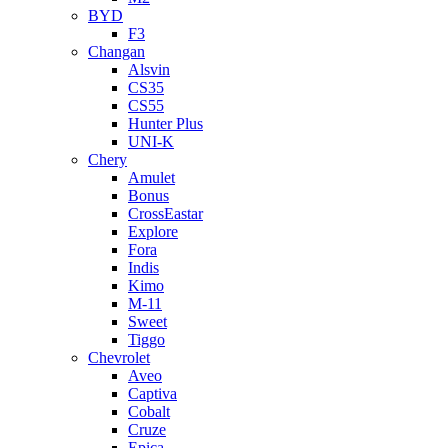
BYD
F3
Changan
Alsvin
CS35
CS55
Hunter Plus
UNI-K
Chery
Amulet
Bonus
CrossEastar
Explore
Fora
Indis
Kimo
M-11
Sweet
Tiggo
Chevrolet
Aveo
Captiva
Cobalt
Cruze
Epica