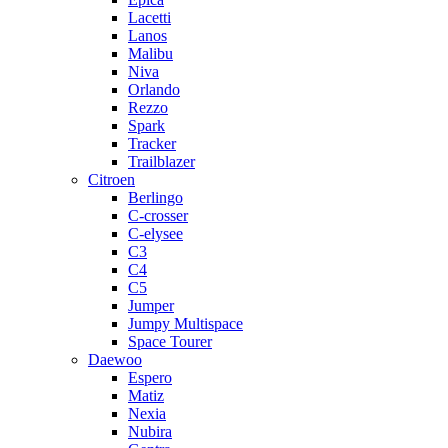
Lacetti
Lanos
Malibu
Niva
Orlando
Rezzo
Spark
Tracker
Trailblazer
Citroen
Berlingo
C-crosser
C-elysee
C3
C4
C5
Jumper
Jumpy Multispace
Space Tourer
Daewoo
Espero
Matiz
Nexia
Nubira