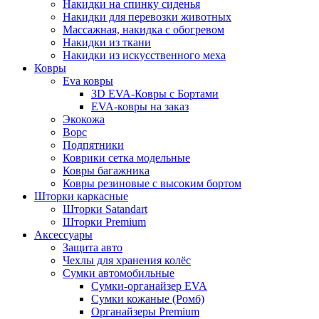
Накидки на спинку сиденья
Накидки для перевозки животных
Массажная, накидка с обогревом
Накидки из ткани
Накидки из искусственного меха
Ковры
Eva ковры
3D EVA-Ковры с Бортами
EVA-ковры на заказ
Экокожа
Ворс
Подпятники
Коврики сетка модельные
Ковры багажника
Ковры резиновые с высоким бортом
Шторки каркасные
Шторки Satandart
Шторки Premium
Аксессуары
Защита авто
Чехлы для хранения колёс
Сумки автомобильные
Сумки-органайзер EVA
Сумки кожаные (Ромб)
Органайзеры Premium