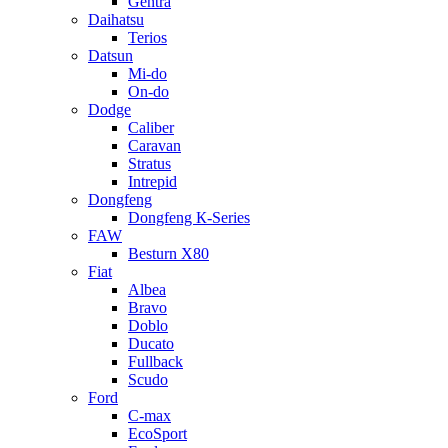
Gentra
Daihatsu
Terios
Datsun
Mi-do
On-do
Dodge
Caliber
Caravan
Stratus
Intrepid
Dongfeng
Dongfeng К-Series
FAW
Besturn Х80
Fiat
Albea
Bravo
Doblo
Ducato
Fullback
Scudo
Ford
C-max
EcoSport