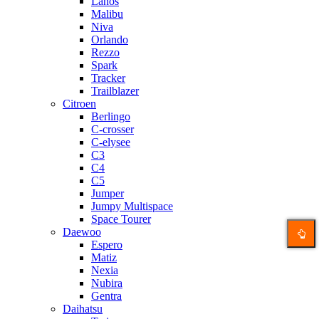
Lanos
Malibu
Niva
Orlando
Rezzo
Spark
Tracker
Trailblazer
Citroen
Berlingo
C-crosser
C-elysee
C3
C4
C5
Jumper
Jumpy Multispace
Space Tourer
Daewoo
Espero
Matiz
Nexia
Nubira
Gentra
Daihatsu