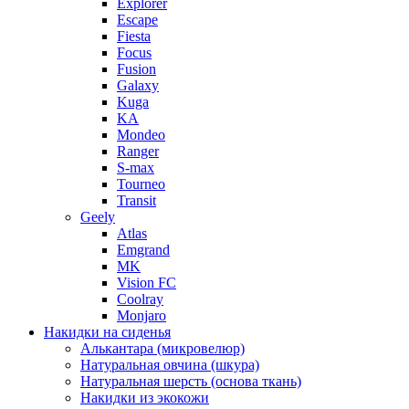
Explorer
Escape
Fiesta
Focus
Fusion
Galaxy
Kuga
KA
Mondeo
Ranger
S-max
Tourneo
Transit
Geely
Atlas
Emgrand
MK
Vision FC
Coolray
Monjaro
Накидки на сиденья
Алькантара (микровелюр)
Натуральная овчина (шкура)
Натуральная шерсть (основа ткань)
Накидки из экокожи