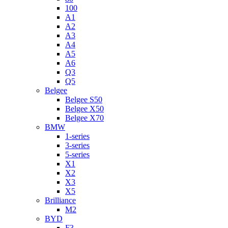
100
A1
A2
A3
A4
A5
A6
Q3
Q5
Belgee
Belgee S50
Belgee X50
Belgee X70
BMW
1-series
3-series
5-series
X1
X2
X3
X5
Brilliance
M2
BYD
F3