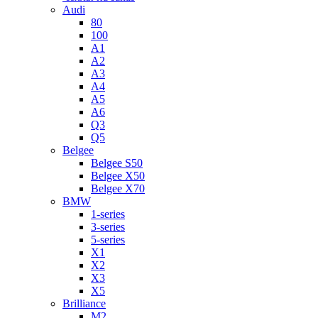
Audi
80
100
A1
A2
A3
A4
A5
A6
Q3
Q5
Belgee
Belgee S50
Belgee X50
Belgee X70
BMW
1-series
3-series
5-series
X1
X2
X3
X5
Brilliance
M2