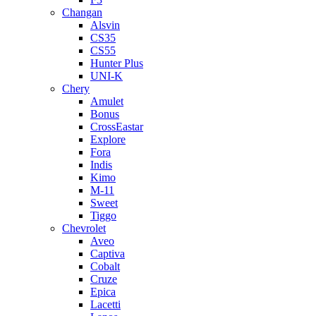
Changan
Alsvin
CS35
CS55
Hunter Plus
UNI-K
Chery
Amulet
Bonus
CrossEastar
Explore
Fora
Indis
Kimo
M-11
Sweet
Tiggo
Chevrolet
Aveo
Captiva
Cobalt
Cruze
Epica
Lacetti