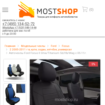
(
0
)
свяжитесь с нами:
+7 (495) 134-52-72
WhatsApp +7 (929) 989-14-48
работаем для вас пн-сб
с 9 до 20:00
Главная
Модельные чехлы
Ford
Focus
2 2005-2011 г в, купе, седан, хетчбэк, универсал
Авточехлы Ford Focus II Ghia/Titanium Sd/Hb/Wag с 05-11г.
5%
5%