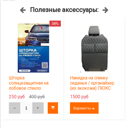
Полезные аксессуары:
38%
рка
Накидка на спинку
Устан
нцезащитная на
сиденья / органайзер
овое стекло
(из экокожи) ЛЮКС
0х60см)
 руб
400 руб
1500 руб
от 200
Варианты
Вари