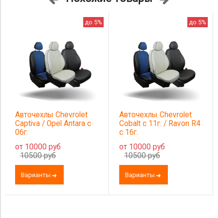
до 5%
до 5%
чехлы Chevrolet
Авточехлы Chevrolet
Авточех
va / Opel Antara с
Cobalt с 11г. / Ravon R4
Cruze 
с 16г.
0000 руб
от 10000 руб
от 1000
00 руб
10500 руб
10500
ианты
Варианты
Вариа
----- -----