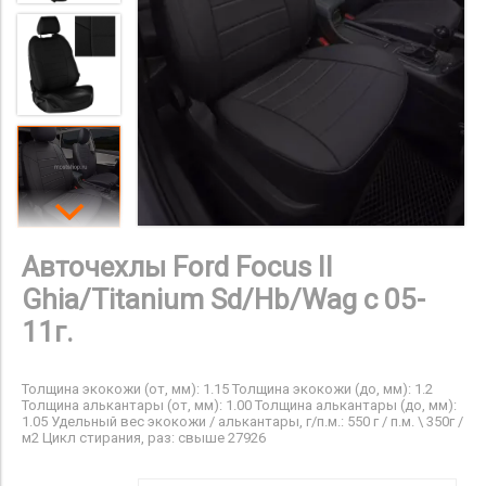
Авточехлы Ford Focus II
Ghia/Titanium Sd/Hb/Wag с 05-
11г.
Толщина экокожи (от, мм): 1.15 Толщина экокожи (до, мм): 1.2
Толщина алькантары (от, мм): 1.00 Толщина алькантары (до, мм):
1.05 Удельный вес экокожи / алькантары, г/п.м.: 550 г / п.м. \ 350г /
м2 Цикл стирания, раз: свыше 27926