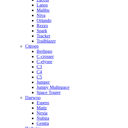
Lanos
Malibu
Niva
Orlando
Rezzo
Spark
Tracker
Trailblazer
Citroen
Berlingo
C-crosser
C-elysee
C3
C4
C5
Jumper
Jumpy Multispace
Space Tourer
Daewoo
Espero
Matiz
Nexia
Nubira
Gentra