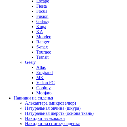
Escape
Fiesta
Focus
Fusion
Galaxy
Kuga
KA
Mondeo
Ranger
S-max
Tourneo
Transit
Geely
Atlas
Emgrand
MK
Vision FC
Coolray
Monjaro
Накидки на сиденья
Алькантара (микровелюр)
Натуральная овчина (шкура)
Натуральная шерсть (основа ткань)
Накидки из экокожи
Накидки на спинку сиденья