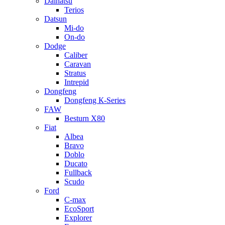
Daihatsu
Terios
Datsun
Mi-do
On-do
Dodge
Caliber
Caravan
Stratus
Intrepid
Dongfeng
Dongfeng К-Series
FAW
Besturn Х80
Fiat
Albea
Bravo
Doblo
Ducato
Fullback
Scudo
Ford
C-max
EcoSport
Explorer