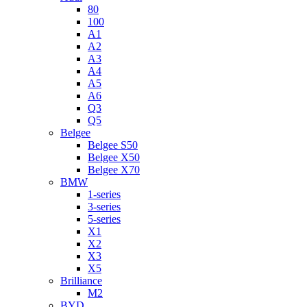
80
100
A1
A2
A3
A4
A5
A6
Q3
Q5
Belgee
Belgee S50
Belgee X50
Belgee X70
BMW
1-series
3-series
5-series
X1
X2
X3
X5
Brilliance
M2
BYD