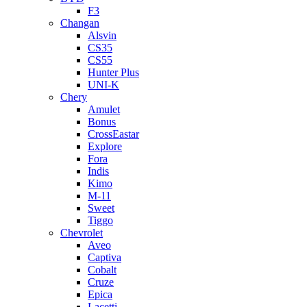
F3
Changan
Alsvin
CS35
CS55
Hunter Plus
UNI-K
Chery
Amulet
Bonus
CrossEastar
Explore
Fora
Indis
Kimo
M-11
Sweet
Tiggo
Chevrolet
Aveo
Captiva
Cobalt
Cruze
Epica
Lacetti