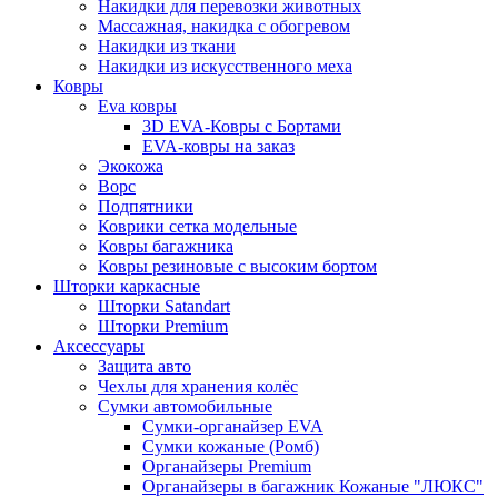
Накидки для перевозки животных
Массажная, накидка с обогревом
Накидки из ткани
Накидки из искусственного меха
Ковры
Eva ковры
3D EVA-Ковры с Бортами
EVA-ковры на заказ
Экокожа
Ворс
Подпятники
Коврики сетка модельные
Ковры багажника
Ковры резиновые с высоким бортом
Шторки каркасные
Шторки Satandart
Шторки Premium
Аксессуары
Защита авто
Чехлы для хранения колёс
Сумки автомобильные
Сумки-органайзер EVA
Сумки кожаные (Ромб)
Органайзеры Premium
Органайзеры в багажник Кожаные "ЛЮКС"