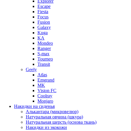
Explorer
Escape
Fiesta
Focus
Fusion
Galaxy
Kuga
KA
Mondeo
Ranger
S-max
Tourneo
Transit
Geely
Atlas
Emgrand
MK
Vision FC
Coolray
Monjaro
Накидки на сиденья
Алькантара (микровелюр)
Натуральная овчина (шкура)
Натуральная шерсть (основа ткань)
Накидки из экокожи