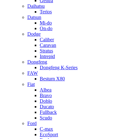
Gentra
Daihatsu
Terios
Datsun
Mi-do
On-do
Dodge
Caliber
Caravan
Stratus
Intrepid
Dongfeng
Dongfeng К-Series
FAW
Besturn Х80
Fiat
Albea
Bravo
Doblo
Ducato
Fullback
Scudo
Ford
C-max
EcoSport