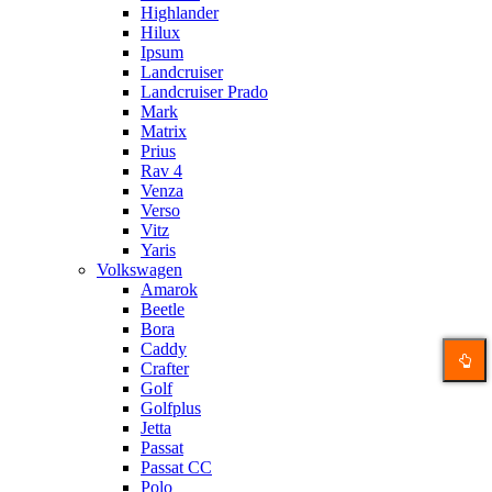
Highlander
Hilux
Ipsum
Landcruiser
Landcruiser Prado
Mark
Matrix
Prius
Rav 4
Venza
Verso
Vitz
Yaris
Volkswagen
Amarok
Beetle
Bora
Caddy
Crafter
Golf
Golfplus
Jetta
Passat
Passat CC
Polo