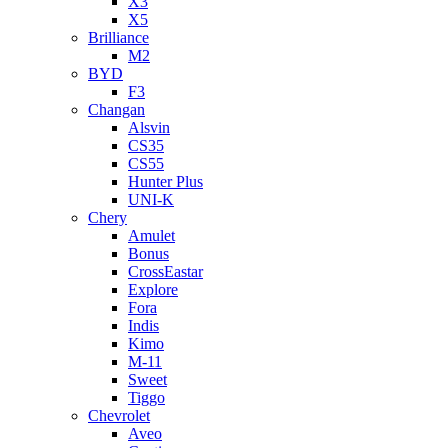
X3
X5
Brilliance
M2
BYD
F3
Changan
Alsvin
CS35
CS55
Hunter Plus
UNI-K
Chery
Amulet
Bonus
CrossEastar
Explore
Fora
Indis
Kimo
M-11
Sweet
Tiggo
Chevrolet
Aveo