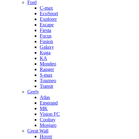
Ford
C-max
EcoSport
Explorer
Escape
Fiesta
Focus
Fusion
Galaxy
Kuga
KA
Mondeo
Ranger
S-max
Tourneo
Transit
Geely
Atlas
Emgrand
MK
Vision FC
Coolray
Monjaro
Great Wall
Hover