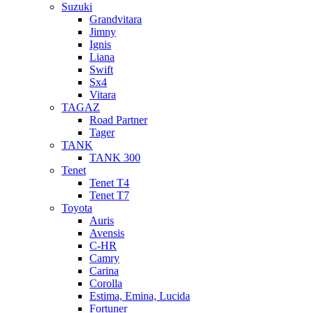
Suzuki
Grandvitara
Jimny
Ignis
Liana
Swift
Sx4
Vitara
TAGAZ
Road Partner
Tager
TANK
TANK 300
Tenet
Tenet T4
Tenet T7
Toyota
Auris
Avensis
C-HR
Camry
Carina
Corolla
Estima, Emina, Lucida
Fortuner