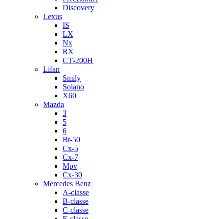
Discovery
Lexus
IS
LX
Nx
RX
СТ-200H
Lifan
Smily
Solano
X60
Mazda
3
5
6
Bt-50
Cx-5
Cx-7
Mpv
Cx-30
Mercedes Benz
A-classe
B-classe
C-classe
E-classe