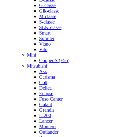
G-classe
Glk-classe
M-classe
S-classe
SLK-classe
Smart
Sprinter
Viano
Vito
Mini
Cooper S (F56)
Mitsubishi
Asx
Carisma
Colt
Delica
Eclipse
Fuso Canter
Galant
Grandis
L-200
Lancer
Montero
Outlander