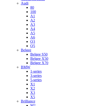
Audi
80
100
A1
A2
A3
A4
A5
A6
Q3
Q5
Belgee
Belgee S50
Belgee X50
Belgee X70
BMW
1-series
3-series
5-series
X1
X2
X3
X5
Brilliance
M2