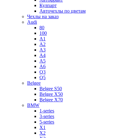
Кулпарт
Авточехлы по цветам
Чехлы на заказ
Audi
80
100
A1
A2
A3
A4
A5
A6
Q3
Q5
Belgee
Belgee S50
Belgee X50
Belgee X70
BMW
1-series
3-series
5-series
X1
X2