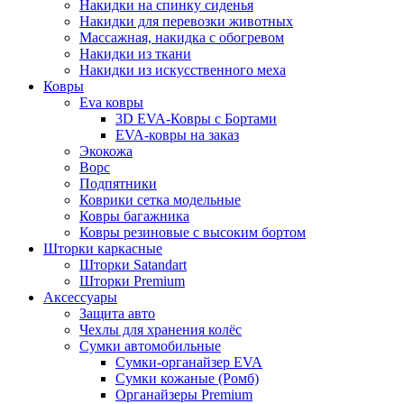
Накидки на спинку сиденья
Накидки для перевозки животных
Массажная, накидка с обогревом
Накидки из ткани
Накидки из искусственного меха
Ковры
Eva ковры
3D EVA-Ковры с Бортами
EVA-ковры на заказ
Экокожа
Ворс
Подпятники
Коврики сетка модельные
Ковры багажника
Ковры резиновые с высоким бортом
Шторки каркасные
Шторки Satandart
Шторки Premium
Аксессуары
Защита авто
Чехлы для хранения колёс
Сумки автомобильные
Сумки-органайзер EVA
Сумки кожаные (Ромб)
Органайзеры Premium