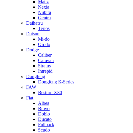
Matiz
Nexia
Nubira
Gentra
Daihatsu
Terios
Datsun
Mi-do
On-do
Dodge
Caliber
Caravan
Stratus
Intrepid
Dongfeng
Dongfeng К-Series
FAW
Besturn Х80
Fiat
Albea
Bravo
Doblo
Ducato
Fullback
Scudo