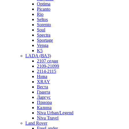
Optima
Picanto
Rio
Seltos
Sorento
Soul
Spectra
Sportage
Venga
K5
LADA (ВАЗ)
2107 седан
2109-21099
2114-2115
Нива
XRAY
Веста
Гранта
Ларгус
Приора
Калина
Niva Urban/Legend
Niva Travel
Land Rover
FreeLander