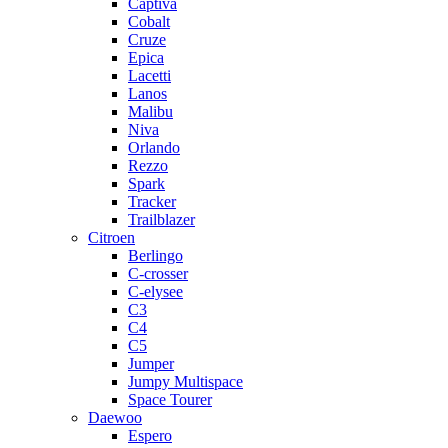
Captiva
Cobalt
Cruze
Epica
Lacetti
Lanos
Malibu
Niva
Orlando
Rezzo
Spark
Tracker
Trailblazer
Citroen
Berlingo
C-crosser
C-elysee
C3
C4
C5
Jumper
Jumpy Multispace
Space Tourer
Daewoo
Espero