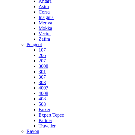
Antara
Astra
Corsa
Insignia
Meriva
Mokka
Vectra
Zafira
Peugeot
107
206
207
3008
301
307
308
4007
4008
408
508
Boxer
Expert Tepee
Partner
Traveller
Ravon