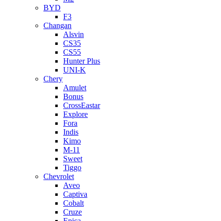
BYD
F3
Changan
Alsvin
CS35
CS55
Hunter Plus
UNI-K
Chery
Amulet
Bonus
CrossEastar
Explore
Fora
Indis
Kimo
M-11
Sweet
Tiggo
Chevrolet
Aveo
Captiva
Cobalt
Cruze
Epica