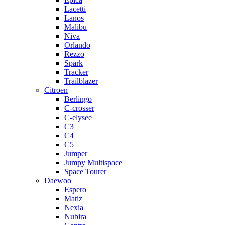
Lacetti
Lanos
Malibu
Niva
Orlando
Rezzo
Spark
Tracker
Trailblazer
Citroen
Berlingo
C-crosser
C-elysee
C3
C4
C5
Jumper
Jumpy Multispace
Space Tourer
Daewoo
Espero
Matiz
Nexia
Nubira