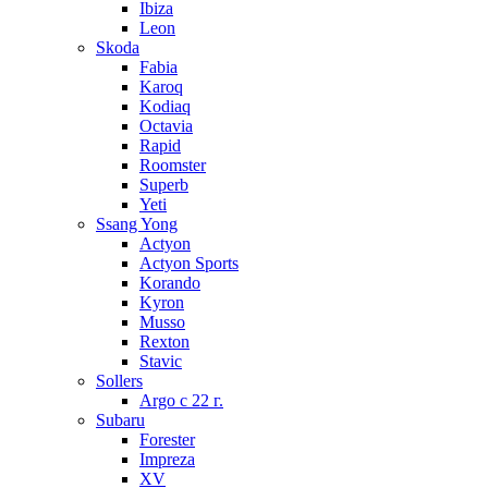
Ibiza
Leon
Skoda
Fabia
Karoq
Kodiaq
Octavia
Rapid
Roomster
Superb
Yeti
Ssang Yong
Actyon
Actyon Sports
Korando
Kyron
Musso
Rexton
Stavic
Sollers
Argo с 22 г.
Subaru
Forester
Impreza
XV