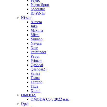
Pajero
Pajero Sport
Spacestar
IO PiNIn
Nissan
Almera
Juke
Maxima
Micra
Murano
Navara
Note
Pathfinder
Patrol
Primera
Qashqai
Qashqai2+
Sentra
Teana
Terrano
Tiida
X-trail
OMODA
OMODA C5 c 2022-н.в.
Opel