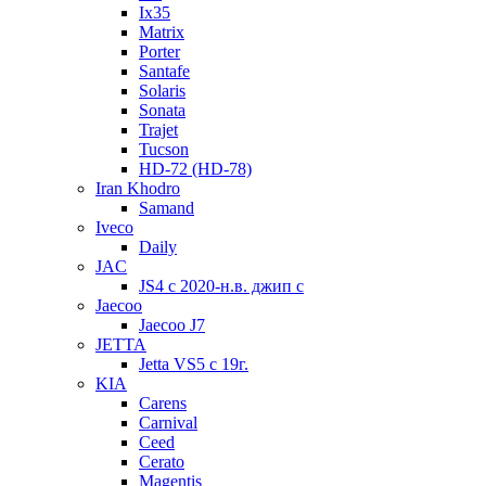
Ix35
Matrix
Porter
Santafe
Solaris
Sonata
Trajet
Tucson
HD-72 (HD-78)
Iran Khodro
Samand
Iveco
Daily
JAC
JS4 с 2020-н.в. джип с
Jaecoo
Jaecoo J7
JETTA
Jetta VS5 с 19г.
KIA
Carens
Carnival
Ceed
Cerato
Magentis