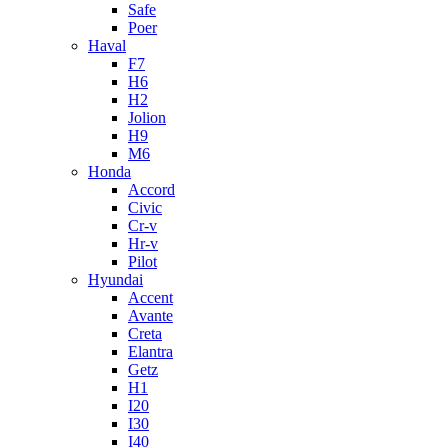
Safe
Poer
Haval
F7
H6
H2
Jolion
H9
M6
Honda
Accord
Civic
Cr-v
Hr-v
Pilot
Hyundai
Accent
Avante
Creta
Elantra
Getz
H1
I20
I30
I40