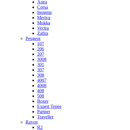
Astra
Corsa
Insignia
Meriva
Mokka
Vectra
Zafira
Peugeot
107
206
207
3008
301
307
308
4007
4008
408
508
Boxer
Expert Tepee
Partner
Traveller
Ravon
R2