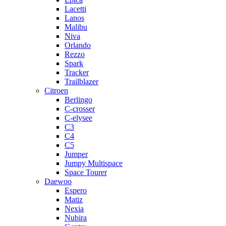
Lacetti
Lanos
Malibu
Niva
Orlando
Rezzo
Spark
Tracker
Trailblazer
Citroen
Berlingo
C-crosser
C-elysee
C3
C4
C5
Jumper
Jumpy Multispace
Space Tourer
Daewoo
Espero
Matiz
Nexia
Nubira