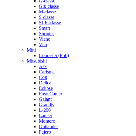
G-classe
Glk-classe
M-classe
S-classe
SLK-classe
Smart
Sprinter
Viano
Vito
Mini
Cooper S (F56)
Mitsubishi
Asx
Carisma
Colt
Delica
Eclipse
Fuso Canter
Galant
Grandis
L-200
Lancer
Montero
Outlander
Pajero