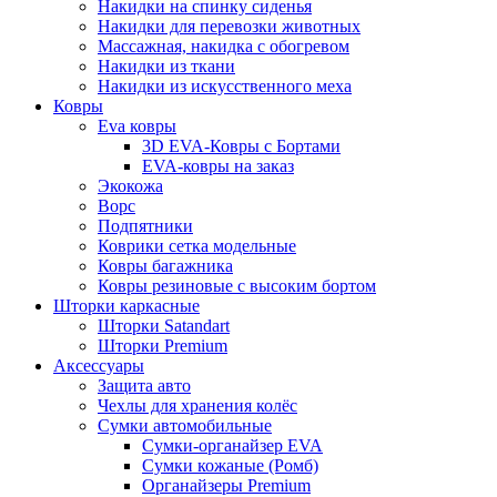
Накидки на спинку сиденья
Накидки для перевозки животных
Массажная, накидка с обогревом
Накидки из ткани
Накидки из искусственного меха
Ковры
Eva ковры
3D EVA-Ковры с Бортами
EVA-ковры на заказ
Экокожа
Ворс
Подпятники
Коврики сетка модельные
Ковры багажника
Ковры резиновые с высоким бортом
Шторки каркасные
Шторки Satandart
Шторки Premium
Аксессуары
Защита авто
Чехлы для хранения колёс
Сумки автомобильные
Сумки-органайзер EVA
Сумки кожаные (Ромб)
Органайзеры Premium