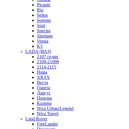
Picanto
Rio
Seltos
Sorento
Soul
Spectra
Sportage
Venga
K5
LADA (ВАЗ)
2107 седан
2109-21099
2114-2115
Нива
XRAY
Веста
Гранта
Ларгус
Приора
Калина
Niva Urban/Legend
Niva Travel
Land Rover
FreeLander