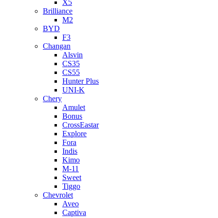
X5
Brilliance
M2
BYD
F3
Changan
Alsvin
CS35
CS55
Hunter Plus
UNI-K
Chery
Amulet
Bonus
CrossEastar
Explore
Fora
Indis
Kimo
M-11
Sweet
Tiggo
Chevrolet
Aveo
Captiva