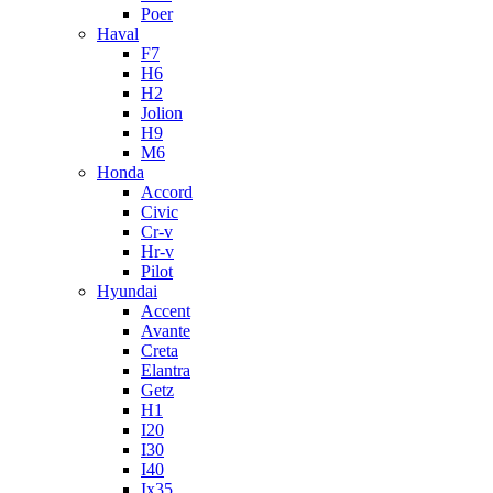
Poer
Haval
F7
H6
H2
Jolion
H9
M6
Honda
Accord
Civic
Cr-v
Hr-v
Pilot
Hyundai
Accent
Avante
Creta
Elantra
Getz
H1
I20
I30
I40
Ix35