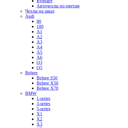
Кулпарт
Авточехлы по цветам
Чехлы на заказ
Audi
80
100
A1
A2
A3
A4
A5
A6
Q3
Q5
Belgee
Belgee S50
Belgee X50
Belgee X70
BMW
1-series
3-series
5-series
X1
X2
X3