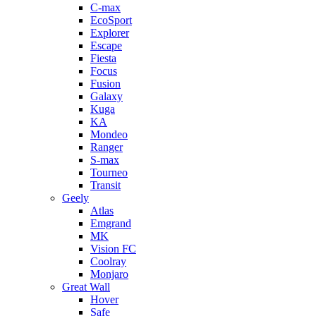
C-max
EcoSport
Explorer
Escape
Fiesta
Focus
Fusion
Galaxy
Kuga
KA
Mondeo
Ranger
S-max
Tourneo
Transit
Geely
Atlas
Emgrand
MK
Vision FC
Coolray
Monjaro
Great Wall
Hover
Safe