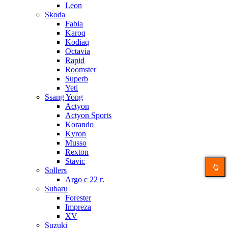
Leon
Skoda
Fabia
Karoq
Kodiaq
Octavia
Rapid
Roomster
Superb
Yeti
Ssang Yong
Actyon
Actyon Sports
Korando
Kyron
Musso
Rexton
Stavic
Sollers
Argo с 22 г.
Subaru
Forester
Impreza
XV
Suzuki