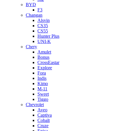
BYD
F3
Changan
Alsvin
CS35
CS55
Hunter Plus
UNI-K
Chery
Amulet
Bonus
CrossEastar
Explore
Fora
Indis
Kimo
M-11
Sweet
Tiggo
Chevrolet
Aveo
Captiva
Cobalt
Cruze
Epica