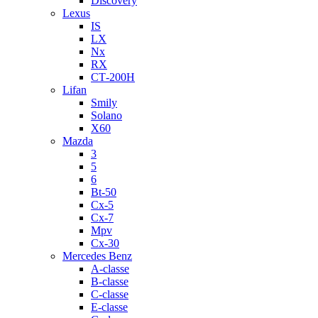
Discovery
Lexus
IS
LX
Nx
RX
СТ-200H
Lifan
Smily
Solano
X60
Mazda
3
5
6
Bt-50
Cx-5
Cx-7
Mpv
Cx-30
Mercedes Benz
A-classe
B-classe
C-classe
E-classe