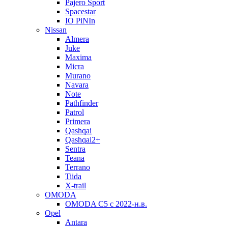
Pajero Sport
Spacestar
IO PiNIn
Nissan
Almera
Juke
Maxima
Micra
Murano
Navara
Note
Pathfinder
Patrol
Primera
Qashqai
Qashqai2+
Sentra
Teana
Terrano
Tiida
X-trail
OMODA
OMODA C5 c 2022-н.в.
Opel
Antara