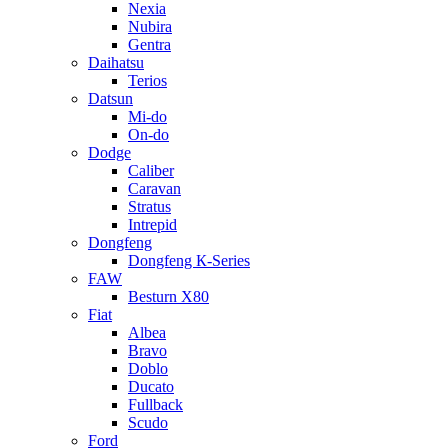
Nexia
Nubira
Gentra
Daihatsu
Terios
Datsun
Mi-do
On-do
Dodge
Caliber
Caravan
Stratus
Intrepid
Dongfeng
Dongfeng К-Series
FAW
Besturn Х80
Fiat
Albea
Bravo
Doblo
Ducato
Fullback
Scudo
Ford