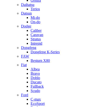
Gentra
Daihatsu
Terios
Datsun
Mi-do
On-do
Dodge
Caliber
Caravan
Stratus
Intrepid
Dongfeng
Dongfeng К-Series
FAW
Besturn Х80
Fiat
Albea
Bravo
Doblo
Ducato
Fullback
Scudo
Ford
C-max
EcoSport