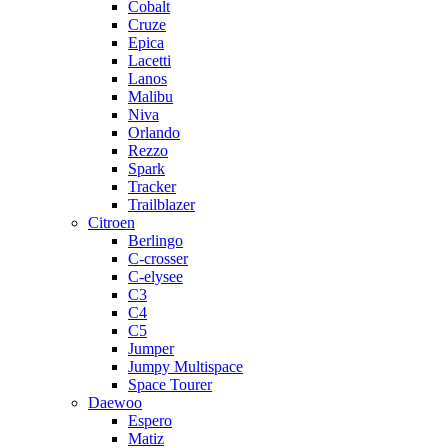
Cobalt
Cruze
Epica
Lacetti
Lanos
Malibu
Niva
Orlando
Rezzo
Spark
Tracker
Trailblazer
Citroen
Berlingo
C-crosser
C-elysee
C3
C4
C5
Jumper
Jumpy Multispace
Space Tourer
Daewoo
Espero
Matiz