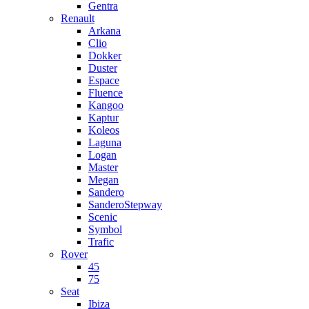
Gentra
Renault
Arkana
Clio
Dokker
Duster
Espace
Fluence
Kangoo
Kaptur
Koleos
Laguna
Logan
Master
Megan
Sandero
SanderoStepway
Scenic
Symbol
Trafic
Rover
45
75
Seat
Ibiza