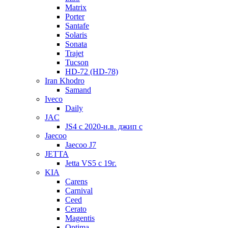
Matrix
Porter
Santafe
Solaris
Sonata
Trajet
Tucson
HD-72 (HD-78)
Iran Khodro
Samand
Iveco
Daily
JAC
JS4 с 2020-н.в. джип с
Jaecoo
Jaecoo J7
JETTA
Jetta VS5 с 19г.
KIA
Carens
Carnival
Ceed
Cerato
Magentis
Optima