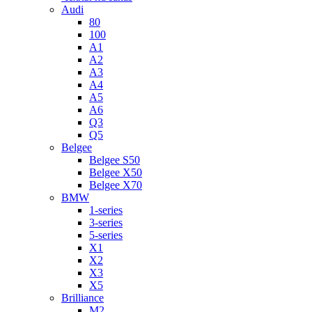
Audi
80
100
A1
A2
A3
A4
A5
A6
Q3
Q5
Belgee
Belgee S50
Belgee X50
Belgee X70
BMW
1-series
3-series
5-series
X1
X2
X3
X5
Brilliance
M2