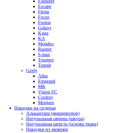
Explorer
Escape
Fiesta
Focus
Fusion
Galaxy
Kuga
KA
Mondeo
Ranger
S-max
Tourneo
Transit
Geely
Atlas
Emgrand
MK
Vision FC
Coolray
Monjaro
Накидки на сиденья
Алькантара (микровелюр)
Натуральная овчина (шкура)
Натуральная шерсть (основа ткань)
Накидки из экокожи