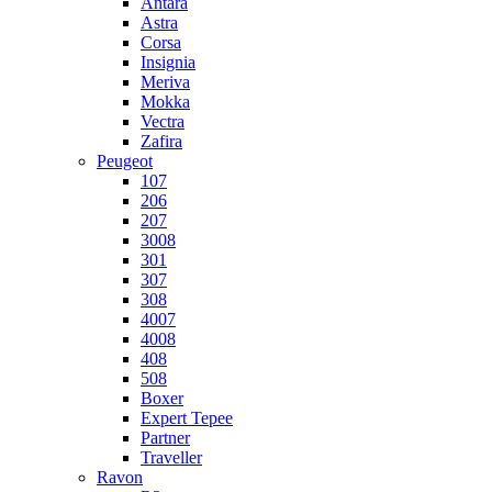
Antara
Astra
Corsa
Insignia
Meriva
Mokka
Vectra
Zafira
Peugeot
107
206
207
3008
301
307
308
4007
4008
408
508
Boxer
Expert Tepee
Partner
Traveller
Ravon