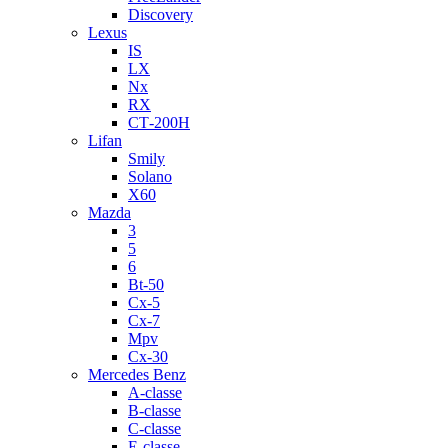
Discovery
Lexus
IS
LX
Nx
RX
СТ-200H
Lifan
Smily
Solano
X60
Mazda
3
5
6
Bt-50
Cx-5
Cx-7
Mpv
Cx-30
Mercedes Benz
A-classe
B-classe
C-classe
E-classe