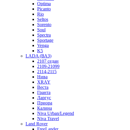
Optima
Picanto
Rio
Seltos
Sorento
Soul
Spectra
Sportage
Venga
K5
LADA (ВАЗ)
2107 седан
2109-21099
2114-2115
Нива
XRAY
Веста
Гранта
Ларгус
Приора
Калина
Niva Urban/Legend
Niva Travel
Land Rover
FreeLander