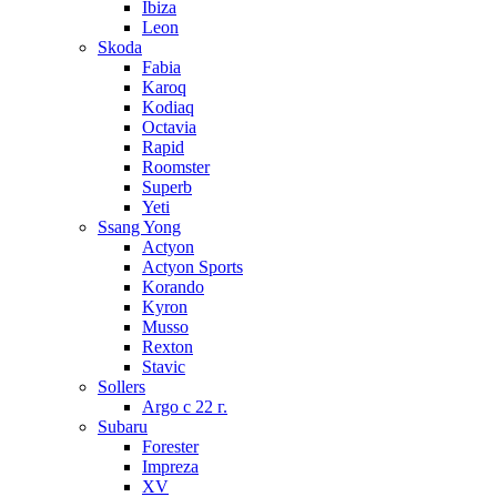
Ibiza
Leon
Skoda
Fabia
Karoq
Kodiaq
Octavia
Rapid
Roomster
Superb
Yeti
Ssang Yong
Actyon
Actyon Sports
Korando
Kyron
Musso
Rexton
Stavic
Sollers
Argo с 22 г.
Subaru
Forester
Impreza
XV