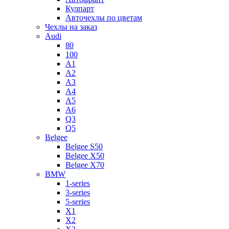
Кулпарт
Авточехлы по цветам
Чехлы на заказ
Audi
80
100
A1
A2
A3
A4
A5
A6
Q3
Q5
Belgee
Belgee S50
Belgee X50
Belgee X70
BMW
1-series
3-series
5-series
X1
X2