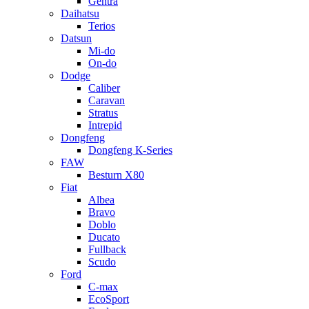
Gentra
Daihatsu
Terios
Datsun
Mi-do
On-do
Dodge
Caliber
Caravan
Stratus
Intrepid
Dongfeng
Dongfeng К-Series
FAW
Besturn Х80
Fiat
Albea
Bravo
Doblo
Ducato
Fullback
Scudo
Ford
C-max
EcoSport