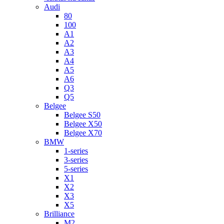
Audi
80
100
A1
A2
A3
A4
A5
A6
Q3
Q5
Belgee
Belgee S50
Belgee X50
Belgee X70
BMW
1-series
3-series
5-series
X1
X2
X3
X5
Brilliance
M2