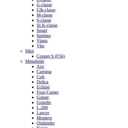
G-classe
Glk-classe
M-classe
S-classe
SLK-classe
Smart
Sprinter
Viano
Vito
Mini
Cooper S (F56)
Mitsubishi
Asx
Carisma
Colt
Delica
Eclipse
Fuso Canter
Galant
Grandis
L-200
Lancer
Montero
Outlander