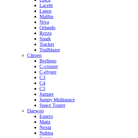
Lacetti
Lanos
Malibu
Niva
Orlando
Rezzo
Spark
Tracker
Trailblazer
Citroen
Berlingo
C-crosser
C-elysee
C3
C4
C5
Jumper
Jumpy Multispace
Space Tourer
Daewoo
Espero
Matiz
Nexia
Nubira