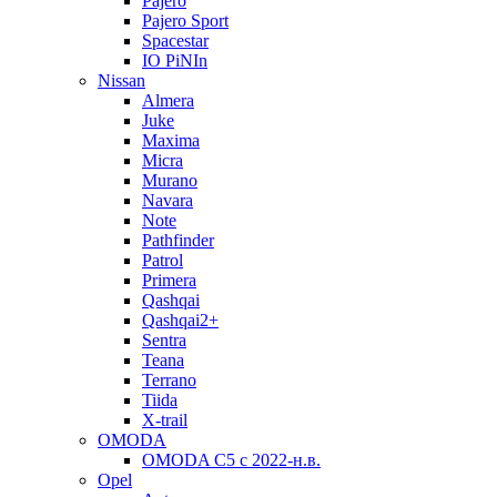
Pajero
Pajero Sport
Spacestar
IO PiNIn
Nissan
Almera
Juke
Maxima
Micra
Murano
Navara
Note
Pathfinder
Patrol
Primera
Qashqai
Qashqai2+
Sentra
Teana
Terrano
Tiida
X-trail
OMODA
OMODA C5 c 2022-н.в.
Opel