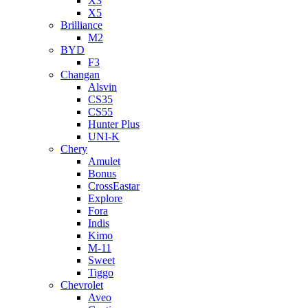
X3
X5
Brilliance
M2
BYD
F3
Changan
Alsvin
CS35
CS55
Hunter Plus
UNI-K
Chery
Amulet
Bonus
CrossEastar
Explore
Fora
Indis
Kimo
M-11
Sweet
Tiggo
Chevrolet
Aveo