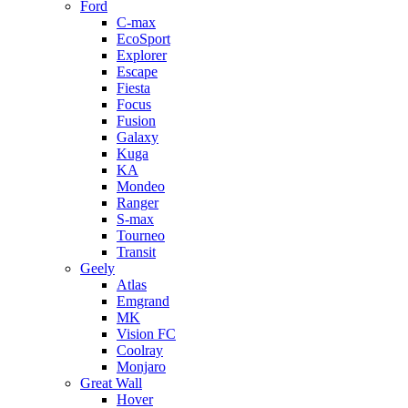
Ford
C-max
EcoSport
Explorer
Escape
Fiesta
Focus
Fusion
Galaxy
Kuga
KA
Mondeo
Ranger
S-max
Tourneo
Transit
Geely
Atlas
Emgrand
MK
Vision FC
Coolray
Monjaro
Great Wall
Hover