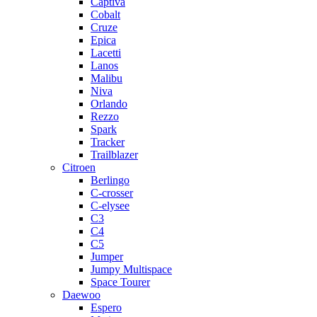
Captiva
Cobalt
Cruze
Epica
Lacetti
Lanos
Malibu
Niva
Orlando
Rezzo
Spark
Tracker
Trailblazer
Citroen
Berlingo
C-crosser
C-elysee
C3
C4
C5
Jumper
Jumpy Multispace
Space Tourer
Daewoo
Espero