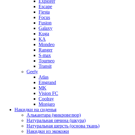
Explorer
Escape
Fiesta
Focus
Fusion
Galaxy
Kuga
KA
Mondeo
Ranger
S-max
Tourneo
Transit
Geely
Atlas
Emgrand
MK
Vision FC
Coolray
Monjaro
Накидки на сиденья
Алькантара (микровелюр)
Натуральная овчина (шкура)
Натуральная шерсть (основа ткань)
Накидки из экокожи