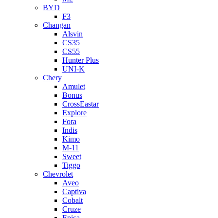
BYD
F3
Changan
Alsvin
CS35
CS55
Hunter Plus
UNI-K
Chery
Amulet
Bonus
CrossEastar
Explore
Fora
Indis
Kimo
M-11
Sweet
Tiggo
Chevrolet
Aveo
Captiva
Cobalt
Cruze
Epica