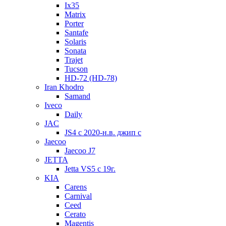
Ix35
Matrix
Porter
Santafe
Solaris
Sonata
Trajet
Tucson
HD-72 (HD-78)
Iran Khodro
Samand
Iveco
Daily
JAC
JS4 с 2020-н.в. джип с
Jaecoo
Jaecoo J7
JETTA
Jetta VS5 с 19г.
KIA
Carens
Carnival
Ceed
Cerato
Magentis