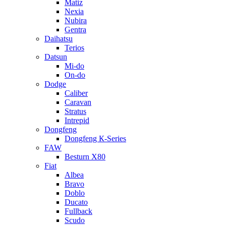
Matiz
Nexia
Nubira
Gentra
Daihatsu
Terios
Datsun
Mi-do
On-do
Dodge
Caliber
Caravan
Stratus
Intrepid
Dongfeng
Dongfeng К-Series
FAW
Besturn Х80
Fiat
Albea
Bravo
Doblo
Ducato
Fullback
Scudo