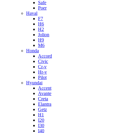
Safe
Poer
Haval
F7
H6
H2
Jolion
H9
M6
Honda
Accord
Civic
Cr-v
Hr-v
Pilot
Hyundai
Accent
Avante
Creta
Elantra
Getz
H1
I20
I30
I40