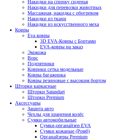
Накидки на спинку сиденья
Накидки для перевозки животных
Массажная, накидка с обогревом
Накидки из ткани
Накидки из искусственного меха
Ковры
Eva ковры
3D EVA-Ковры с Бортами
EVA-ковры на заказ
Экокожа
Ворс
Подпятники
Коврики сетка модельные
Ковры багажника
Ковры резиновые с высоким бортом
Шторки каркасные
Шторки Satandart
Шторки Premium
Аксессуары
Защита авто
Чехлы для хранения колёс
Сумки автомобильные
Сумки-органайзер EVA
Сумки кожаные (Ромб)
Органайзеры Premium