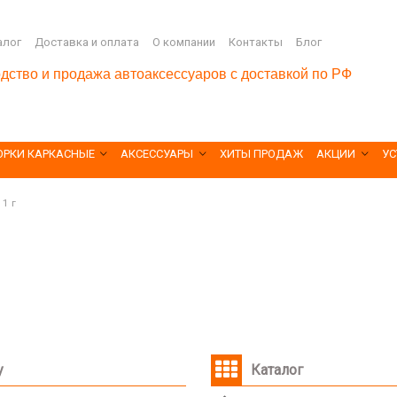
алог
Доставка и оплата
О компании
Контакты
Блог
дство и продажа автоаксессуаров с доставкой по РФ
ОРКИ КАРКАСНЫЕ
АКСЕССУАРЫ
ХИТЫ ПРОДАЖ
АКЦИИ
УС
11 г
у
Каталог