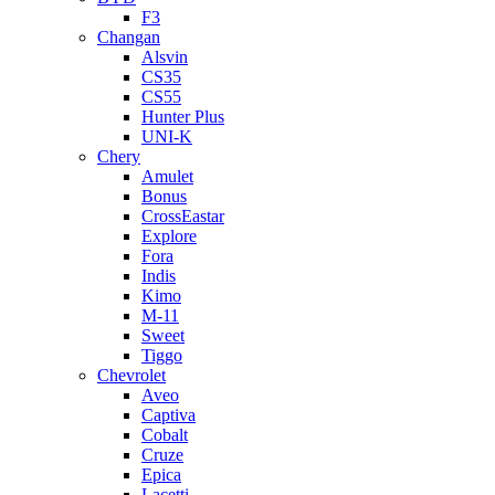
F3
Changan
Alsvin
CS35
CS55
Hunter Plus
UNI-K
Chery
Amulet
Bonus
CrossEastar
Explore
Fora
Indis
Kimo
M-11
Sweet
Tiggo
Chevrolet
Aveo
Captiva
Cobalt
Cruze
Epica
Lacetti