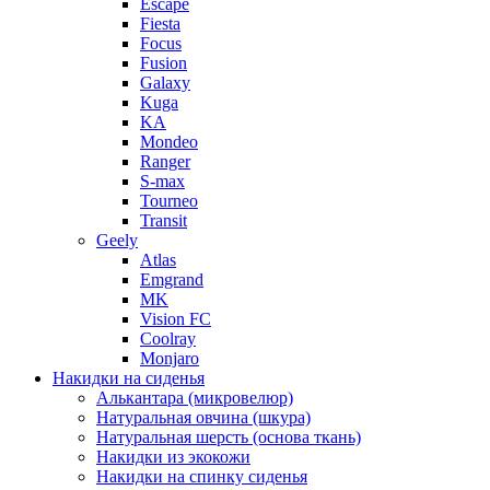
Escape
Fiesta
Focus
Fusion
Galaxy
Kuga
KA
Mondeo
Ranger
S-max
Tourneo
Transit
Geely
Atlas
Emgrand
MK
Vision FC
Coolray
Monjaro
Накидки на сиденья
Алькантара (микровелюр)
Натуральная овчина (шкура)
Натуральная шерсть (основа ткань)
Накидки из экокожи
Накидки на спинку сиденья