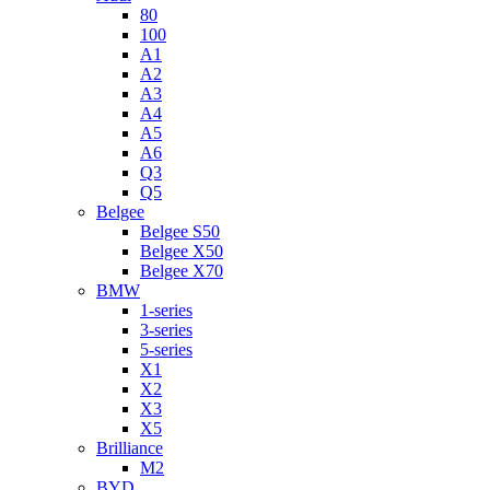
80
100
A1
A2
A3
A4
A5
A6
Q3
Q5
Belgee
Belgee S50
Belgee X50
Belgee X70
BMW
1-series
3-series
5-series
X1
X2
X3
X5
Brilliance
M2
BYD