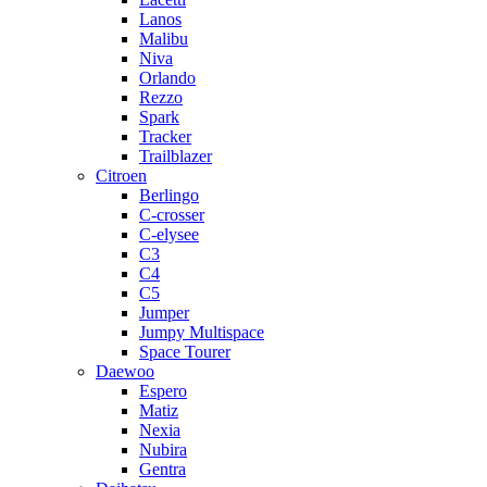
Lanos
Malibu
Niva
Orlando
Rezzo
Spark
Tracker
Trailblazer
Citroen
Berlingo
C-crosser
C-elysee
C3
C4
C5
Jumper
Jumpy Multispace
Space Tourer
Daewoo
Espero
Matiz
Nexia
Nubira
Gentra