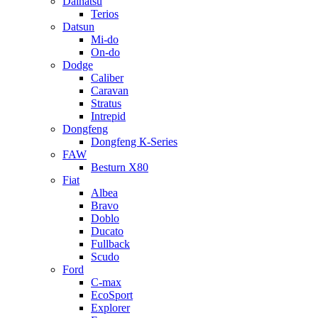
Daihatsu
Terios
Datsun
Mi-do
On-do
Dodge
Caliber
Caravan
Stratus
Intrepid
Dongfeng
Dongfeng К-Series
FAW
Besturn Х80
Fiat
Albea
Bravo
Doblo
Ducato
Fullback
Scudo
Ford
C-max
EcoSport
Explorer