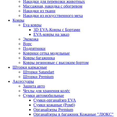
Накидки для перевозки животных
Массажная, накидка с обогревом
Накидки из ткани
Накидки из искусственного меха
Ковры
Eva ковры
3D EVA-Ковры с Бортами
EVA-ковры на заказ
Экокожа
Ворс
Подпятники
Коврики сетка модельные
Ковры багажника
Ковры резиновые с высоким бортом
Шторки каркасные
Шторки Satandart
Шторки Premium
Аксессуары
Защита авто
Чехлы для хранения колёс
Сумки автомобильные
Сумки-органайзер EVA
Сумки кожаные (Ромб)
Органайзеры Premium
Органайзеры в багажник Кожаные "ЛЮКС"